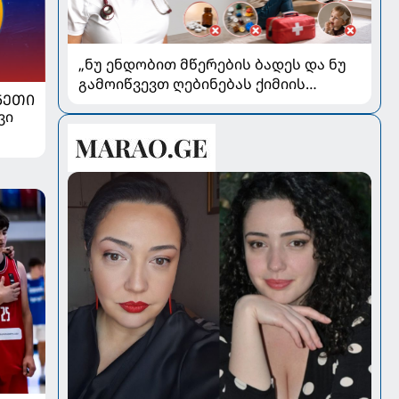
„ნუ ენდობით მწერების ბადეს და ნუ
გამოიწვევთ ღებინებას ქიმიის
ᲜᲔᲗᲘ
გადაყლაპვისას“ - როგორ ვიხსნათ
ვი
ბავშვი კრიტიკულ სიტუაციაში,
პედიატრ სალომე ახვლედიანის
რჩევები