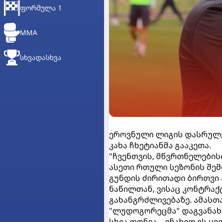
ᲤᲝᲠᲛᲣᲚᲐ 1
MMA
ᲡᲮᲕᲐᲓᲐᲡᲮᲕᲐ
ეროვნული ლიგის დასრულე
კახა ჩხეტიანმა გააკეთა.
"ჩვენთვის, მწვრთნელების
ასეთი რთული სეზონის შემ
გუნდის ძირითადი ბირთვი
ნაწილთან, ვისაც კონტრაქ
გახანგრძლივებაზე. ამასთა
"ლუდოგორეცმა" დაგვანახა
სხვა დონეა... ვნახეთ ეს 