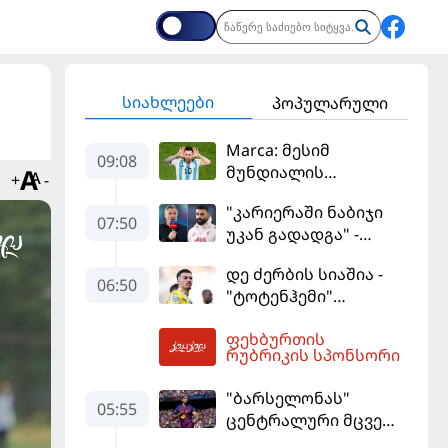
სიახლეები
პოპულარული
Marca: მესიმ
09:08
მუნდიალის
+
-
მიმდინარეობისას
"კარიერაში ნაბიჯი
ყველაზე მეტი მუქარა
07:50
უკან გადადგა" -
მიიღო
კარაგერმა სალაჰს
დე ძერბის სიაშია -
არჩევანი დაუწუნა
06:50
"ტოტენჰემი"
მიქაუტაძის შეძენას
ფეხბურთის
განიხილავს
09:41
რუბრიკის სპონსორი
"ბარსელონას"
05:55
ცენტრალური მცველი
კარიერას