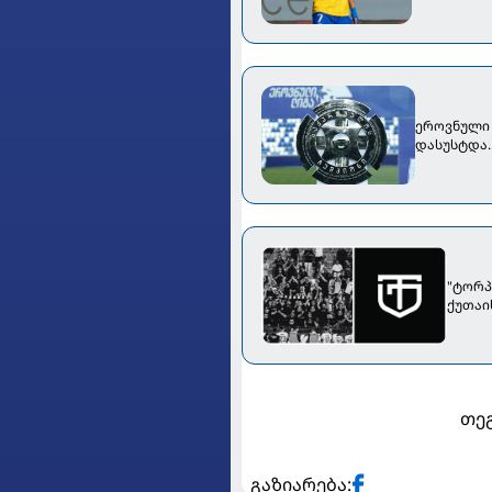
ეროვნული 
დასუსტდა..
"ტორპ
ქუთაი
თეგ
გაზიარება: