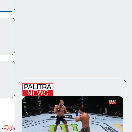
)
/
(0)