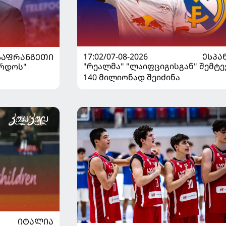
17:02/07-08-2026
ᲔᲡᲞᲐ
ᲡᲐᲤᲠᲐᲜᲒᲔᲗᲘ
"რეალმა" "ლაიფციგისგან" შემტე
ორდოს"
140 მილიონად შეიძინა
ᲘᲢᲐᲚᲘᲐ