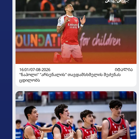
16:01/07-08-2026
ᲘᲢᲐᲚᲘᲐ
"ნაპოლი" "არსენალის" თავდამსხმელის შეძენას
ცდილობს