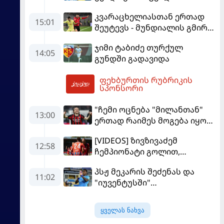
კვარაცხელიასთან ერთად
15:01
შეუტევს - მუნდიალის გმირი
მალე პსჟ-ს ფეხბურთელი
ჯიმი ტაბიძე თურქულ
გახდება
14:05
გუნდში გადავიდა
ფეხბურთის რუბრიკის
15:48
სპონსორი
"ჩემი ოცნება "მილანთან"
13:00
ერთად რაიმეს მოგება იყო" -
მოდრიჩმა "როსონერიში"
[VIDEOS] ზივზივაძემ
თავის მისიაზე ისაუბრა
12:58
ჩემპიონატი გოლით,
"ჰაიდენჰაიმმა" კი
პსჟ მეკარის შეძენას და
გამარჯვებით დაიწყო
11:02
"იუვენტუსში"
განათხოვრებას აპირებს
ყველას ნახვა