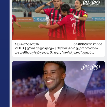
18:42/07-08-2026
ᲔᲠᲝᲕᲜᲣᲚᲘ ᲚᲘᲒᲐ
VIDEO | ეროვნული ლიგა | "რუსთავმა" უკეთ ითამაშა
და დამსახურებულად მოიგო, "ტორპედომ" გვიან
გაიღვიძა...