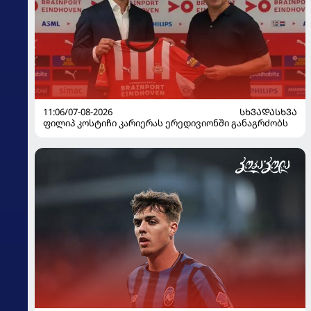
11:06/07-08-2026
ᲡᲮᲕᲐᲓᲐᲡᲮᲕᲐ
ფილიპ კოსტიჩი კარიერას ერედივიონში განაგრძობს