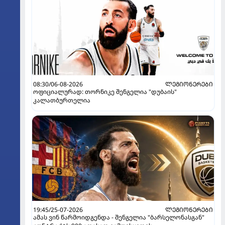
08:30/06-08-2026
ᲚᲔᲒᲘᲝᲜᲔᲠᲔᲑᲘ
ოფიციალურად: თორნიკე შენგელია "დუბაის"
კალათბურთელია
19:45/25-07-2026
ᲚᲔᲒᲘᲝᲜᲔᲠᲔᲑᲘ
ამას ვინ წარმოიდგენდა - შენგელია "ბარსელონასგან"