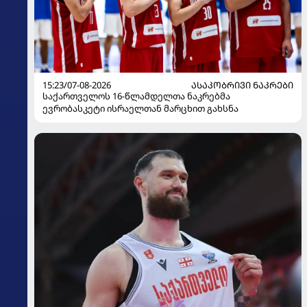
15:23/07-08-2026
ᲐᲡᲐᲙᲝᲑᲠᲘᲕᲘ ᲜᲐᲙᲠᲔᲑᲘ
საქართველოს 16-წლამდელთა ნაკრებმა
ევრობასკეტი ისრაელთან მარცხით გახსნა