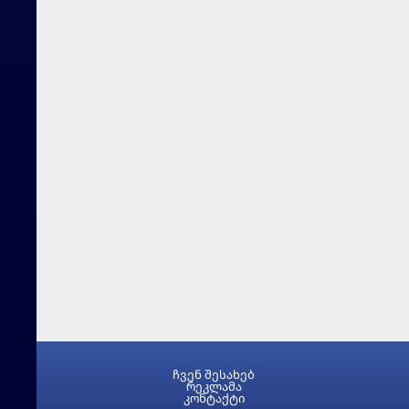
ჩვენ შესახებ
რეკლამა
კონტაქტი