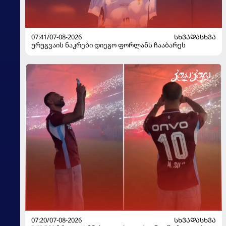
07:41/07-08-2026
ᲡᲮᲕᲐᲓᲐᲡᲮᲕᲐ
ურუგვაის ნაკრები დიეგო ფორლანს ჩააბარეს
07:20/07-08-2026
ᲡᲮᲕᲐᲓᲐᲡᲮᲕᲐ