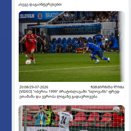
ასევე დაგაინტერესებთ
20:08/29-07-2026
ᲩᲔᲛᲞᲘᲝᲜᲗᲐ ᲚᲘᲒᲐ
[VIDEO] "იბერია 1999" ბრატისლავაში "სლოვანს" ფრედ
ეთამაშა და ევროპა ლიგაზე გადაერთვება