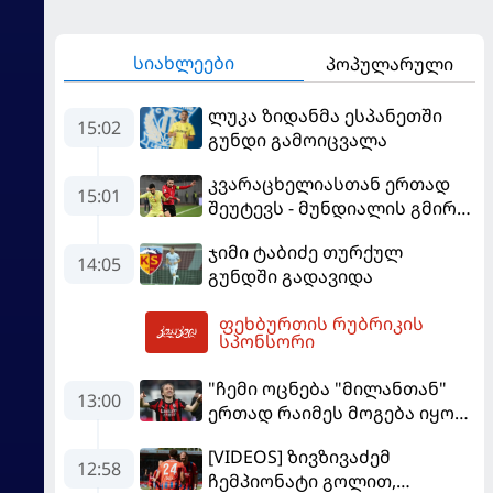
სიახლეები
პოპულარული
ლუკა ზიდანმა ესპანეთში
15:02
გუნდი გამოიცვალა
კვარაცხელიასთან ერთად
15:01
შეუტევს - მუნდიალის გმირი
მალე პსჟ-ს ფეხბურთელი
ჯიმი ტაბიძე თურქულ
გახდება
14:05
გუნდში გადავიდა
ფეხბურთის რუბრიკის
15:41
სპონსორი
"ჩემი ოცნება "მილანთან"
13:00
ერთად რაიმეს მოგება იყო" -
მოდრიჩმა "როსონერიში"
[VIDEOS] ზივზივაძემ
თავის მისიაზე ისაუბრა
12:58
ჩემპიონატი გოლით,