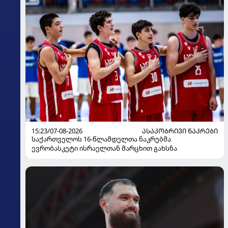
15:23/07-08-2026
ᲐᲡᲐᲙᲝᲑᲠᲘᲕᲘ ᲜᲐᲙᲠᲔᲑᲘ
საქართველოს 16-წლამდელთა ნაკრებმა
ევრობასკეტი ისრაელთან მარცხით გახსნა