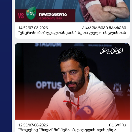
14:52/07-08-2026
ᲐᲡᲐᲙᲝᲑᲠᲘᲕᲘ ᲜᲐᲙᲠᲔᲑᲘ
"უმცროსი ბორჯღალოსნების" ხუთი ლელო ინგლისთან
12:55/07-08-2026
ᲘᲢᲐᲚᲘᲐ
"როდესაც "მილანში" მუშაობ, ტიტულისთვის უნდა