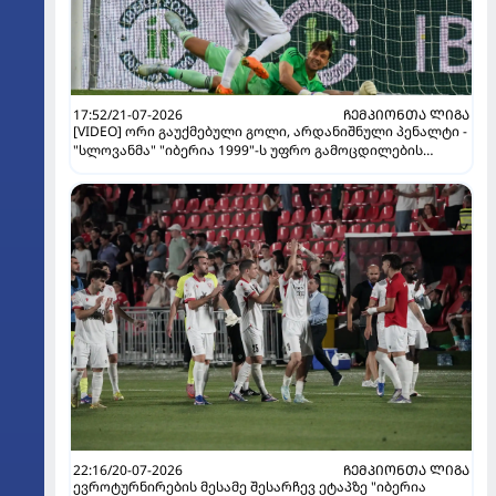
17:52/21-07-2026
ᲩᲔᲛᲞᲘᲝᲜᲗᲐ ᲚᲘᲒᲐ
[VIDEO] ორი გაუქმებული გოლი, არდანიშნული პენალტი -
"სლოვანმა" "იბერია 1999"-ს უფრო გამოცდილების
ხარჯზე მოუგო
22:16/20-07-2026
ᲩᲔᲛᲞᲘᲝᲜᲗᲐ ᲚᲘᲒᲐ
ევროტურნირების მესამე შესარჩევ ეტაპზე "იბერია