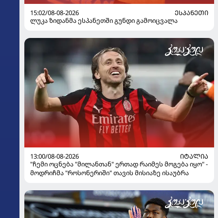
15:02/08-08-2026
ᲔᲡᲞᲐᲜᲔᲗᲘ
ლუკა ზიდანმა ესპანეთში გუნდი გამოიცვალა
13:00/08-08-2026
ᲘᲢᲐᲚᲘᲐ
"ჩემი ოცნება "მილანთან" ერთად რაიმეს მოგება იყო" -
მოდრიჩმა "როსონერიში" თავის მისიაზე ისაუბრა