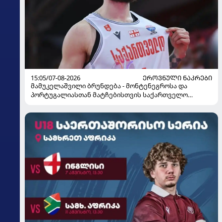
15:05/07-08-2026
ᲔᲠᲝᲕᲜᲣᲚᲘ ᲜᲐᲙᲠᲔᲑᲘ
მამუკელაშვილი ბრუნდება - მონტენეგროსა და
პორტუგალიასთან მატჩებისთვის საქართველო
მზადებას 15 კალათბურთელით იწყებს