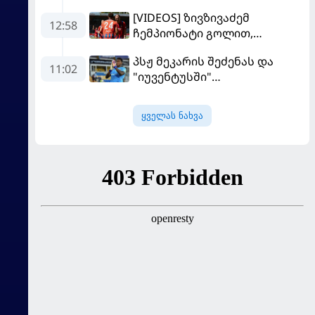
მოდრიჩმა "როსონერიში"
[VIDEOS] ზივზივაძემ
თავის მისიაზე ისაუბრა
12:58
ჩემპიონატი გოლით,
"ჰაიდენჰაიმმა" კი
პსჟ მეკარის შეძენას და
გამარჯვებით დაიწყო
11:02
"იუვენტუსში"
განათხოვრებას აპირებს
ყველას ნახვა