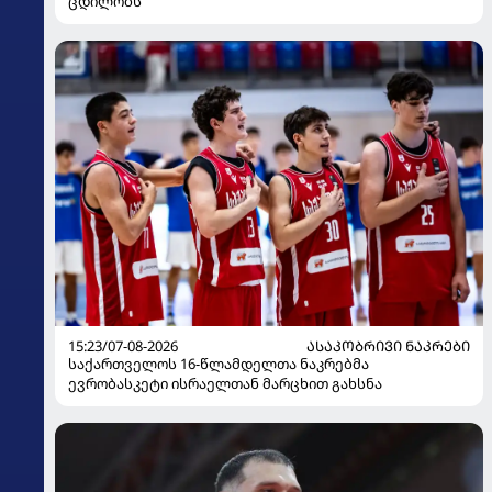
ცდილობს
15:23/07-08-2026
ᲐᲡᲐᲙᲝᲑᲠᲘᲕᲘ ᲜᲐᲙᲠᲔᲑᲘ
საქართველოს 16-წლამდელთა ნაკრებმა
ევრობასკეტი ისრაელთან მარცხით გახსნა