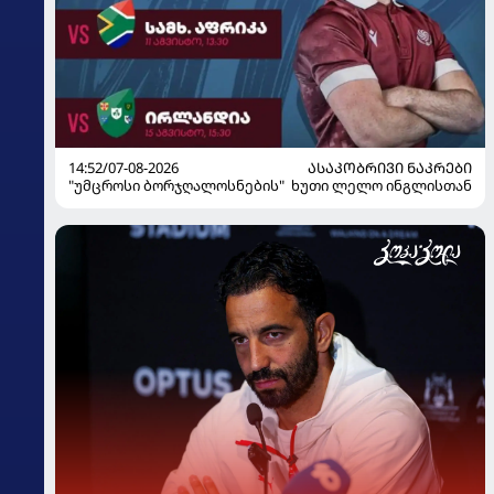
14:52/07-08-2026
ᲐᲡᲐᲙᲝᲑᲠᲘᲕᲘ ᲜᲐᲙᲠᲔᲑᲘ
"უმცროსი ბორჯღალოსნების" ხუთი ლელო ინგლისთან