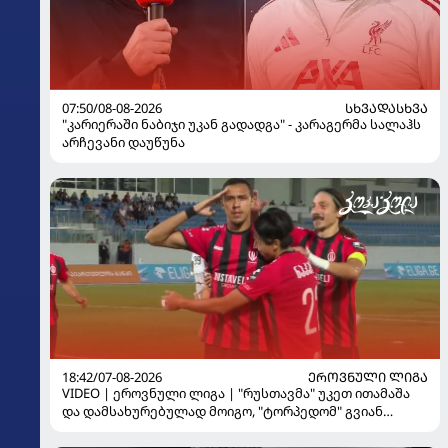
07:50/08-08-2026
ᲡᲮᲕᲐᲓᲐᲡᲮᲕᲐ
"კარიერაში ნაბიჯი უკან გადადგა" - კარაგერმა სალაჰს
არჩევანი დაუწუნა
18:42/07-08-2026
ᲔᲠᲝᲕᲜᲣᲚᲘ ᲚᲘᲒᲐ
VIDEO | ეროვნული ლიგა | "რუსთავმა" უკეთ ითამაშა
და დამსახურებულად მოიგო, "ტორპედომ" გვიან
გაიღვიძა...