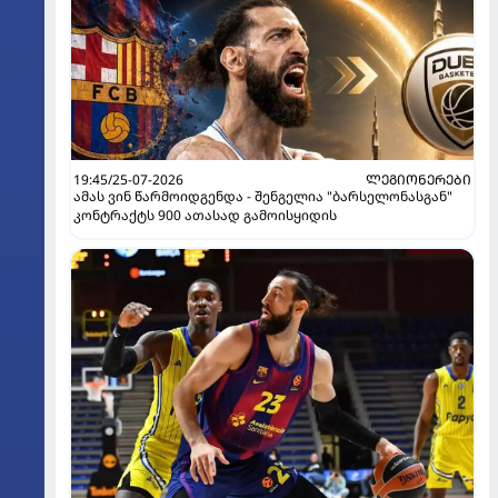
19:45/25-07-2026
ᲚᲔᲒᲘᲝᲜᲔᲠᲔᲑᲘ
ამას ვინ წარმოიდგენდა - შენგელია "ბარსელონასგან"
კონტრაქტს 900 ათასად გამოისყიდის