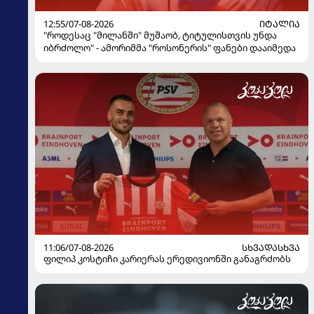
12:55/07-08-2026
ᲘᲢᲐᲚᲘᲐ
"როდესაც "მილანში" მუშაობ, ტიტულისთვის უნდა
იბრძოლო" - ამორიმმა "როსონერის" ფანები დააიმედა
11:06/07-08-2026
ᲡᲮᲕᲐᲓᲐᲡᲮᲕᲐ
ფილიპ კოსტიჩი კარიერას ერედივიონში განაგრძობს