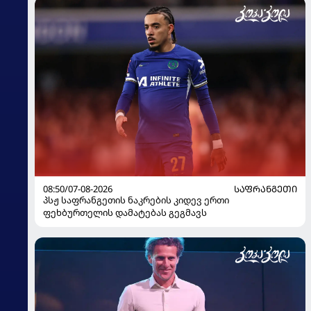
08:50/07-08-2026
ᲡᲐᲤᲠᲐᲜᲒᲔᲗᲘ
პსჟ საფრანგეთის ნაკრების კიდევ ერთი
ფეხბურთელის დამატებას გეგმავს