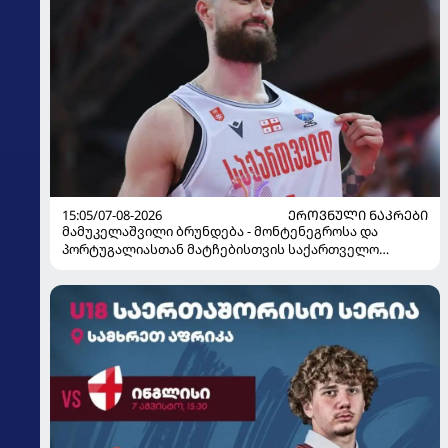
15:05/07-08-2026
ᲔᲠᲝᲕᲜᲣᲚᲘ ᲜᲐᲙᲠᲔᲑᲘ
მამუკელაშვილი ბრუნდება - მონტენეგროსა და
პორტუგალიასთან მატჩებისთვის საქართველო
მზადებას 15 კალათბურთელით იწყებს