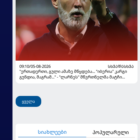
09:10/05-08-2026
ᲡᲮᲕᲐᲓᲐᲡᲮᲕᲐ
"ერთადერთი, გული ამაზე მწყდება... "იბერია" კარგი
გუნდია, მაგრამ..." - "ლარნეს" მწვრთნელმა მატჩი
შეაფასა და თბილისში თავდაჯერებული გუნდი
მოჰყავს
ყველა
სიახლეები
პოპულარული