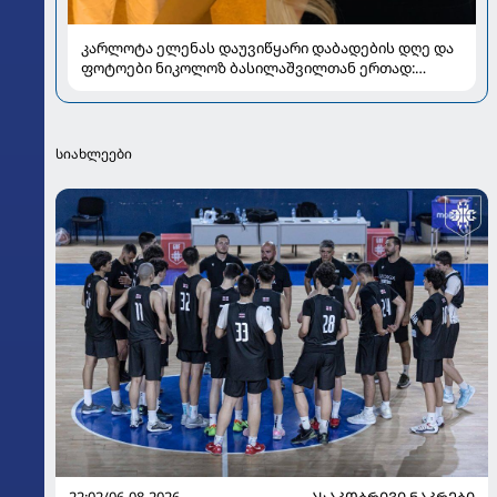
კარლოტა ელენას დაუვიწყარი დაბადების დღე და
ფოტოები ნიკოლოზ ბასილაშვილთან ერთად:
პოპულარული წყვილის რომანტიკული კადრები
სიახლეები
22:02/06-08-2026
ᲐᲡᲐᲙᲝᲑᲠᲘᲕᲘ ᲜᲐᲙᲠᲔᲑᲘ