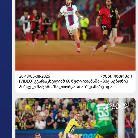
20:48/05-08-2026
ᲚᲔᲒᲘᲝᲜᲔᲠᲔᲑᲘ
[VIDEO] კვარაცხელიამ 60 წუთი ითამაშა - პსჟ სეზონის
პირველ მატჩში "მალიორკასთან" დამარცხდა