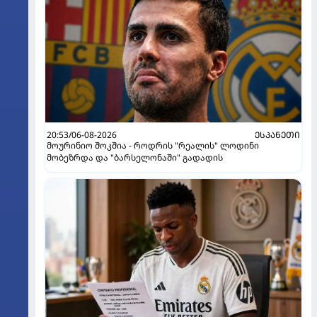
20:53/06-08-2026
ᲔᲡᲞᲐᲜᲔᲗᲘ
მოურინიო შოკშია - როდრის "რეალის" ლოდინი
მობეზრდა და "ბარსელონაში" გადადის