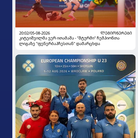
20:02/05-08-2026
ᲚᲔᲒᲘᲝᲜᲔᲠᲔᲑᲘ
კიტეიშვილმა ვერ ითამაშა - "შტურმი" ჩემპიონთა
ლიგაზე "ფენერბაჰჩესთან" დამარცხდა