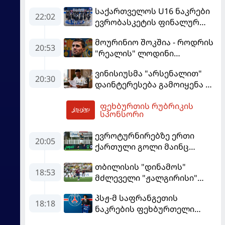
საქართველოს U16 ნაკრები
22:02
ევრობასკეტის ფინალურ
ეტაპზე – A დივიზიონში
მოურინიო შოკშია - როდრის
ასპარეზობას იწყებს
20:53
"რეალის" ლოდინი
მობეზრდა და
ვინისიუსმა "არსენალით"
"ბარსელონაში" გადადის
20:30
დაინტერესება გამოიყენა და
"რეალთან" კონტრაქტი
ფეხბურთის რუბრიკის
მომგებიანად გააგრძელა
03:55
სპონსორი
ევროტურნირებზე ერთი
20:05
ქართული გოლი მაინც
გავიდა
თბილისის "დინამოს"
18:53
მძლეველი "ჟალგირისი"
სახლში "ჰაიდუკთან"
პსჟ-მ საფრანგეთის
განადგურდა
18:18
ნაკრების ფეხბურთელი
დაიმატა