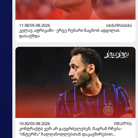
11:38/05-08-2026
ᲡᲮᲕᲐᲓᲐᲡᲮᲕᲐ
კვლავ აფრიკაში - ერვე რენარი ნაცნობ ადგილას
დასაქმდა
10:30/05-08-2026
ᲘᲢᲐᲚᲘᲐ
კონტრაქტს ჯერ არ გაუგრძელებენ, მაგრამ რჩება -
"ინტერმა" ჩალღანოღლუსთან დაკავშირებით