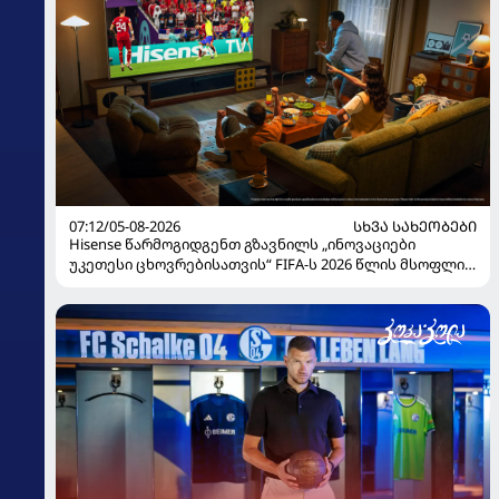
07:12/05-08-2026
ᲡᲮᲕᲐ ᲡᲐᲮᲔᲝᲑᲔᲑᲘ
Hisense წარმოგიდგენთ გზავნილს „ინოვაციები
უკეთესი ცხოვრებისათვის“ FIFA-ს 2026 წლის მსოფლიო
ჩემპიონატზე