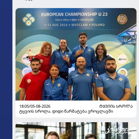
18:05/05-08-2026
ᲢᲧᲕᲘᲘᲡ ᲡᲠᲝᲚᲐ
ტყვიის სროლა. დიდი წარმატება ვროცლავში