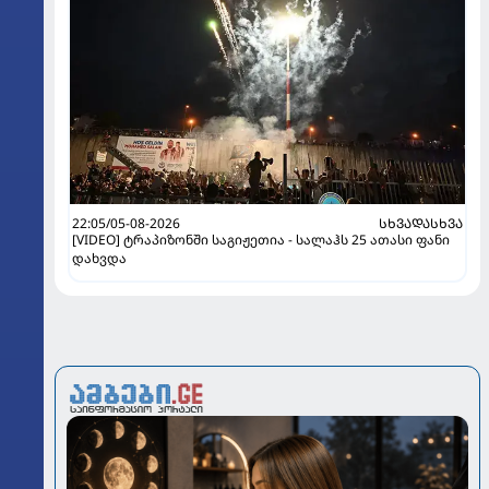
22:05/05-08-2026
ᲡᲮᲕᲐᲓᲐᲡᲮᲕᲐ
[VIDEO] ტრაპიზონში საგიჟეთია - სალაჰს 25 ათასი ფანი
დახვდა