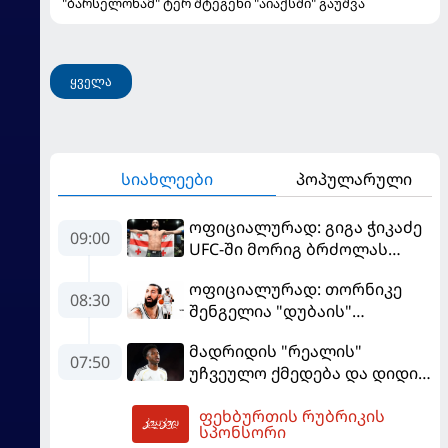
"ბარსელონამ" ტერ შტეგენი "აიაქსში" გაუშვა
ყველა
სიახლეები
პოპულარული
ოფიციალურად: გიგა ჭიკაძე
09:00
UFC-ში მორიგ ბრძოლას
სექტემბერში გამართავს
ოფიციალურად: თორნიკე
08:30
შენგელია "დუბაის"
კალათბურთელია
მადრიდის "რეალის"
07:50
უჩვეულო ქმედება და დიდი
კომპრომისი - ვინისიუსის
ფეხბურთის რუბრიკის
მომავალი გადაწყდა
09:16
სპონსორი