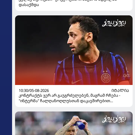
დასაქმდა
10:30/05-08-2026
ᲘᲢᲐᲚᲘᲐ
კონტრაქტს ჯერ არ გაუგრძელებენ, მაგრამ რჩება -
"ინტერმა" ჩალღანოღლუსთან დაკავშირებით
გადაწყვეტილება მიიღო