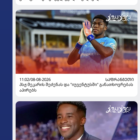
11:02/08-08-2026
ᲡᲐᲤᲠᲐᲜᲒᲔᲗᲘ
პსჟ მეკარის შეძენას და "იუვენტუსში" განათხოვრებას
აპირებს