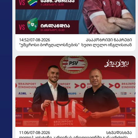
14:52/07-08-2026
ᲐᲡᲐᲙᲝᲑᲠᲘᲕᲘ ᲜᲐᲙᲠᲔᲑᲘ
"უმცროსი ბორჯღალოსნების" ხუთი ლელო ინგლისთან
11:06/07-08-2026
ᲡᲮᲕᲐᲓᲐᲡᲮᲕᲐ
ფილიპ კოსტიჩი კარიერას ერედივიონში განაგრძობს