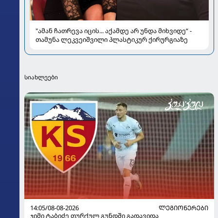
"ამან ჩათრევა იცის... აქამდე არ უნდა მიხვიდე“ -
თამუნა ლეკვეიშვილი პლასტიკურ ქირურგიაზე
სიახლეები
14:05/08-08-2026
ᲚᲔᲒᲘᲝᲜᲔᲠᲔᲑᲘ
ჯიმი ტაბიძე თურქულ გუნდში გადავიდა