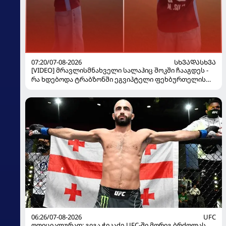
07:20/07-08-2026
ᲡᲮᲕᲐᲓᲐᲡᲮᲕᲐ
[VIDEO] მრავლისმნახველი სალაჰიც შოკში ჩააგდეს -
რა ხდებოდა ტრაბზონში ეგვიპტელი ფეხბურთელის
წარდგენისას
06:26/07-08-2026
UFC
ოფიციალურად: გიგა ჭიკაძე UFC-ში მორიგ ბრძოლას