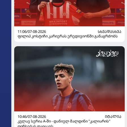
11:06/07-08-2026
ᲡᲮᲕᲐᲓᲐᲡᲮᲕᲐ
ფილიპ კოსტიჩი კარიერას ერედივიონში განაგრძობს
10:46/07-08-2026
ᲘᲢᲐᲚᲘᲐ
კვლავ სერია A-ში - დანიელ მალდინი "კალიარის"
ღირსებას დაიცავს