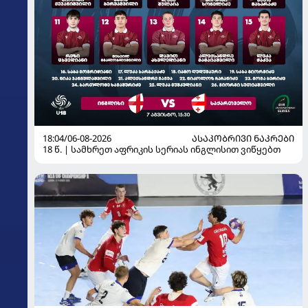
18:04/06-08-2026
ᲐᲡᲐᲙᲝᲑᲠᲘᲕᲘ ᲜᲐᲙᲠᲔᲑᲘ
18 წ. | სამხრეთ აფრიკის სერიას ინგლისით ვიწყებთ