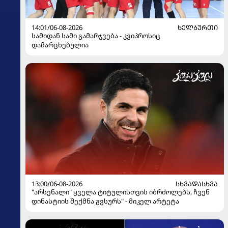
14:01/06-08-2026
ᲮᲔᲚᲑᲣᲠᲗᲘ
სამიდან სამი გამარჯვება - კვიპროსიც
დამარცხებულია
13:00/06-08-2026
ᲡᲮᲕᲐᲓᲐᲡᲮᲕᲐ
"არსენალი" ყველა ტიტულისთვის იბრძოლებს, ჩვენ
დინასტიის შექმნა გვსურს" - მიკელ არტეტა