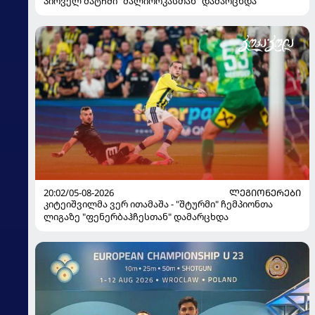
პირველ მატჩში "მალიორკასთან" დამარცხდა
20:02/05-08-2026
ᲚᲔᲒᲘᲝᲜᲔᲠᲔᲑᲘ
კიტეიშვილმა ვერ ითამაშა - "შტურმი" ჩემპიონთა
ლიგაზე "ფენერბაჰჩესთან" დამარცხდა