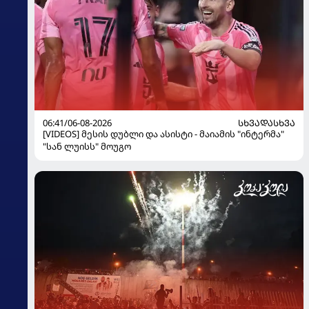
06:41/06-08-2026
ᲡᲮᲕᲐᲓᲐᲡᲮᲕᲐ
[VIDEOS] მესის დუბლი და ასისტი - მაიამის "ინტერმა"
"სან ლუისს" მოუგო