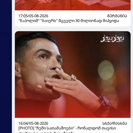
17:05/05-08-2026
ᲒᲔᲠᲛᲐᲜᲘᲐ
"ნაპოლიმ" "ბაიერს" მცველი 30 მილიონად მიჰყიდა
16:04/05-08-2026
ᲡᲮᲕᲐᲓᲐᲡᲮᲕᲐ
[PHOTO] "ჩემი სათამაშოები" - რონალდომ თავისი