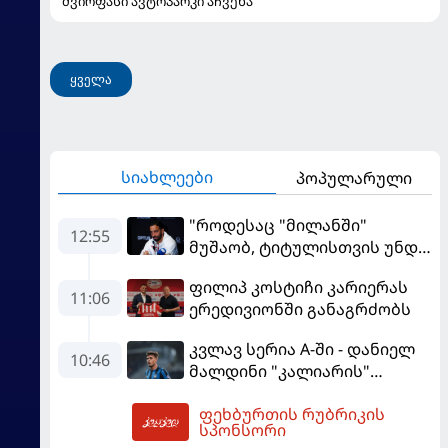
ძვირფასი ავტოპარკი აჩვენა
ყველა
სიახლეები
პოპულარული
"როდესაც "მილანში"
12:55
მუშაობ, ტიტულისთვის უნდა
იბრძოლო" - ამორიმმა
ფილიპ კოსტიჩი კარიერას
"როსონერის" ფანები
11:06
ერედივიონში განაგრძობს
დააიმედა
კვლავ სერია A-ში - დანიელ
10:46
მალდინი "კალიარის"
ღირსებას დაიცავს
ფეხბურთის რუბრიკის
13:42
სპონსორი