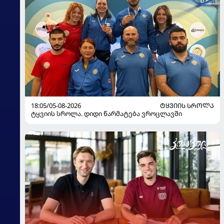
18:05/05-08-2026
ᲢᲧᲕᲘᲘᲡ ᲡᲠᲝᲚᲐ
ტყვიის სროლა. დიდი წარმატება ვროცლავში