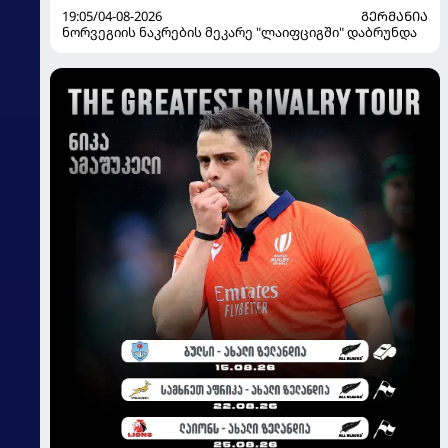
19:05/04-08-2026
ᲒᲔᲠᲛᲐᲜᲘᲐ
ნორვეგიის ნაკრების მეკარე "ლაიფციგში" დაბრუნდა