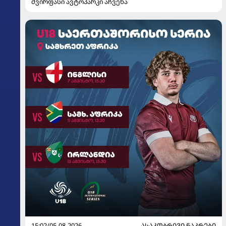
ძვირფასი ავტოპარკი აჩვენა
15:02/05-08-2026
ᲐᲡᲐᲙᲝᲑᲠᲘᲕᲘ ᲜᲐᲙᲠᲔᲑᲘ