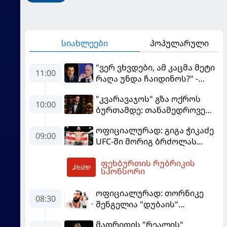
სიახლეები
პოპულარული
"ვერ ვხვდები, ამ კაცმა მეტი
11:00
რაღა უნდა ჩაიდინოს?" -
ფიგუ ინფანტინოს
"კვარავაჯოს" გზა ოქროს
გადადგომას მოითხოვს
10:00
ბურთამდე: თანამედროვე
ქართული ზღაპარი
ოფიციალურად: გიგა ჭიკაძე
09:00
UFC-ში მორიგ ბრძოლას
სექტემბერში გამართავს
ფეხბურთის რუბრიკის
12:36
სპონსორი
ოფიციალურად: თორნიკე
08:30
შენგელია "დუბაის"
კალათბურთელია
მადრიდის "რეალის"