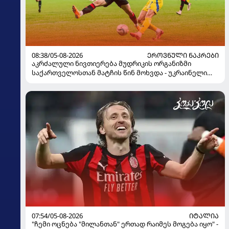
08:38/05-08-2026
ᲔᲠᲝᲕᲜᲣᲚᲘ ᲜᲐᲙᲠᲔᲑᲘ
აკრძალული ნივთიერება მუდრიკის ორგანიზმი
საქართველოსთან მატჩის წინ მოხვდა - უკრაინელი
ჟურნალისტი ფეხბურთელის დისკვალიფიკაციაზე
ინფორმაციას ავრცელებს
07:54/05-08-2026
ᲘᲢᲐᲚᲘᲐ
"ჩემი ოცნება "მილანთან" ერთად რაიმეს მოგება იყო" -