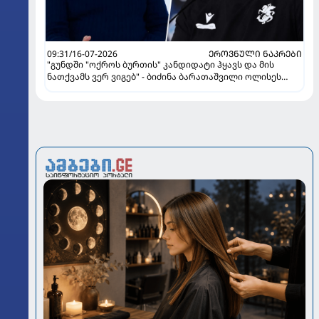
09:31/16-07-2026
ᲔᲠᲝᲕᲜᲣᲚᲘ ᲜᲐᲙᲠᲔᲑᲘ
"გუნდში "ოქროს ბურთის" კანდიდატი ჰყავს და მის
ნათქვამს ვერ ვიგებ" - ბიძინა ბარათაშვილი ოლისეს
შესახებ სანიოლის განცხადებაზე