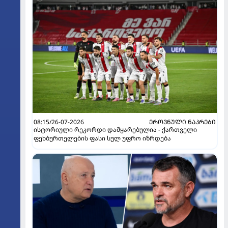
08:15/26-07-2026
ᲔᲠᲝᲕᲜᲣᲚᲘ ᲜᲐᲙᲠᲔᲑᲘ
ისტორიული რეკორდი დამყარებულია - ქართველი
ფეხბურთელების ფასი სულ უფრო იზრდება