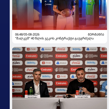
06:48/05-08-2026
ᲒᲔᲠᲛᲐᲜᲘᲐ
"შალკემ" 40 წლის ჯეკოს კონტრაქტი გაუგრძელა