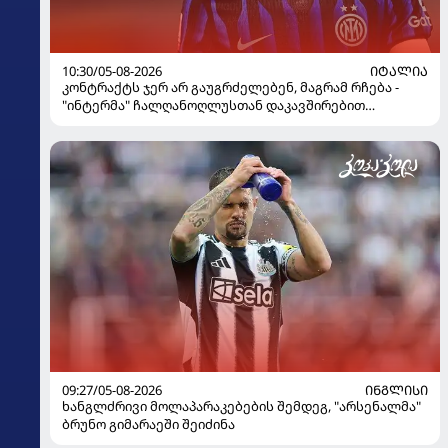
10:30/05-08-2026
ᲘᲢᲐᲚᲘᲐ
კონტრაქტს ჯერ არ გაუგრძელებენ, მაგრამ რჩება -
"ინტერმა" ჩალღანოღლუსთან დაკავშირებით
გადაწყვეტილება მიიღო
09:27/05-08-2026
ᲘᲜᲒᲚᲘᲡᲘ
ხანგლძრივი მოლაპარაკებების შემდეგ, "არსენალმა"
ბრუნო გიმარაეში შეიძინა