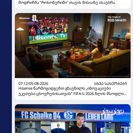
მოდრიჩმა "როსონერიში" თავის მისიაზე ისაუბრა
07:12/05-08-2026
ᲡᲮᲕᲐ ᲡᲐᲮᲔᲝᲑᲔᲑᲘ
Hisense წარმოგიდგენთ გზავნილს „ინოვაციები
უკეთესი ცხოვრებისათვის“ FIFA-ს 2026 წლის მსოფლიო
ჩემპიონატზე