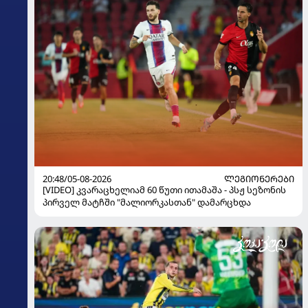
20:48/05-08-2026
ᲚᲔᲒᲘᲝᲜᲔᲠᲔᲑᲘ
[VIDEO] კვარაცხელიამ 60 წუთი ითამაშა - პსჟ სეზონის
პირველ მატჩში "მალიორკასთან" დამარცხდა