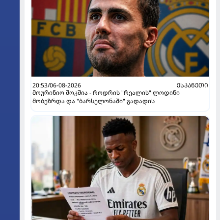
20:53/06-08-2026
ᲔᲡᲞᲐᲜᲔᲗᲘ
მოურინიო შოკშია - როდრის "რეალის" ლოდინი
მობეზრდა და "ბარსელონაში" გადადის