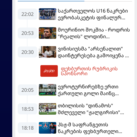
საქართველოს U16 ნაკრები
22:02
ევრობასკეტის ფინალურ
ეტაპზე – A დივიზიონში
მოურინიო შოკშია - როდრის
ასპარეზობას იწყებს
20:53
"რეალის" ლოდინი
მობეზრდა და
ვინისიუსმა "არსენალით"
"ბარსელონაში" გადადის
20:30
დაინტერესება გამოიყენა და
"რეალთან" კონტრაქტი
ფეხბურთის რუბრიკის
მომგებიანად გააგრძელა
03:53
სპონსორი
ევროტურნირებზე ერთი
20:05
ქართული გოლი მაინც
გავიდა
თბილისის "დინამოს"
18:53
მძლეველი "ჟალგირისი"
სახლში "ჰაიდუკთან"
პსჟ-მ საფრანგეთის
განადგურდა
18:18
ნაკრების ფეხბურთელი