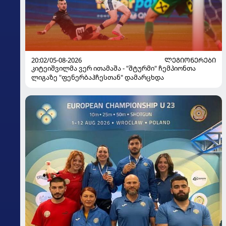
20:02/05-08-2026
ᲚᲔᲒᲘᲝᲜᲔᲠᲔᲑᲘ
კიტეიშვილმა ვერ ითამაშა - "შტურმი" ჩემპიონთა
ლიგაზე "ფენერბაჰჩესთან" დამარცხდა