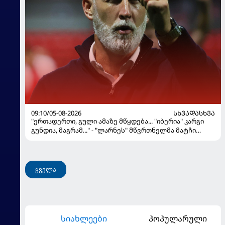
09:10/05-08-2026
ᲡᲮᲕᲐᲓᲐᲡᲮᲕᲐ
"ერთადერთი, გული ამაზე მწყდება... "იბერია" კარგი
გუნდია, მაგრამ..." - "ლარნეს" მწვრთნელმა მატჩი
შეაფასა და თბილისში თავდაჯერებული გუნდი
მოჰყავს
ყველა
სიახლეები
პოპულარული