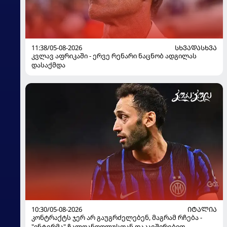
11:38/05-08-2026
ᲡᲮᲕᲐᲓᲐᲡᲮᲕᲐ
კვლავ აფრიკაში - ერვე რენარი ნაცნობ ადგილას
დასაქმდა
10:30/05-08-2026
ᲘᲢᲐᲚᲘᲐ
კონტრაქტს ჯერ არ გაუგრძელებენ, მაგრამ რჩება -
"ინტერმა" ჩალღანოღლუსთან დაკავშირებით