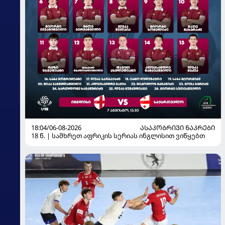
18:04/06-08-2026
ᲐᲡᲐᲙᲝᲑᲠᲘᲕᲘ ᲜᲐᲙᲠᲔᲑᲘ
18 წ. | სამხრეთ აფრიკის სერიას ინგლისით ვიწყებთ