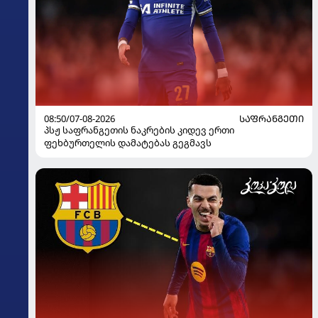
08:50/07-08-2026
ᲡᲐᲤᲠᲐᲜᲒᲔᲗᲘ
პსჟ საფრანგეთის ნაკრების კიდევ ერთი
ფეხბურთელის დამატებას გეგმავს