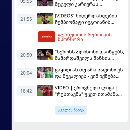
05:55
მცველი კარიერას
"ლივერპულში"
[VIDEOS] ნიდერლანდების
გააგრძელებს
21:55
ჩემპიონატი იეგოიანის
გოლით გაიხსნა - ის მატჩის
ფეხბურთის რუბრიკის
MVP გახდა
07:34
სპონსორი
"სეზონს ალისონი დაიწყებს,
20:50
მამარდაშვილს შანსის
გამოსაყენებლად
გაყიდიან თუ არა საფონოვს
მოთმინება სჭირდება,
20:04
და შევალიეს - ვინ იქნება
რომელსაც 100%-ით
პსჟ-ს ძირითადი მეკარე?
მიიღებს" - განაცხადა
VIDEO | ეროვნული ლიგა |
"ლივერპულის" ყოფილმა
18:42
"რუსთავმა" უკეთ ითამაშა
მეკარემ
და დამსახურებულად
მოიგო, "ტორპედომ" გვიან
ყველას ნახვა
გაიღვიძა...