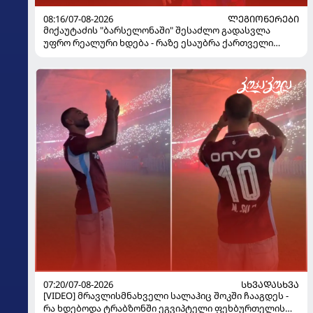
08:16/07-08-2026
ᲚᲔᲒᲘᲝᲜᲔᲠᲔᲑᲘ
მიქაუტაძის "ბარსელონაში" შესაძლო გადასვლა
უფრო რეალური ხდება - რაზე ესაუბრა ქართველი
კატალონიელთა მთავარ მწვრთნელს
07:20/07-08-2026
ᲡᲮᲕᲐᲓᲐᲡᲮᲕᲐ
[VIDEO] მრავლისმნახველი სალაჰიც შოკში ჩააგდეს -
რა ხდებოდა ტრაბზონში ეგვიპტელი ფეხბურთელის