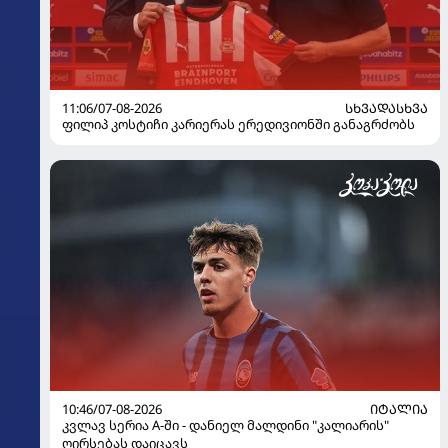
11:06/07-08-2026
ᲡᲮᲕᲐᲓᲐᲡᲮᲕᲐ
ფილიპ კოსტიჩი კარიერას ერედივიონში განაგრძობს
10:46/07-08-2026
ᲘᲢᲐᲚᲘᲐ
კვლავ სერია A-ში - დანიელ მალდინი "კალიარის"
ღირსებას დაიცავს