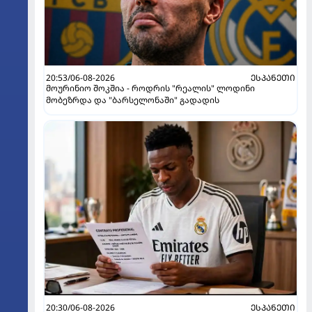
20:53/06-08-2026
ᲔᲡᲞᲐᲜᲔᲗᲘ
მოურინიო შოკშია - როდრის "რეალის" ლოდინი
მობეზრდა და "ბარსელონაში" გადადის
20:30/06-08-2026
ᲔᲡᲞᲐᲜᲔᲗᲘ