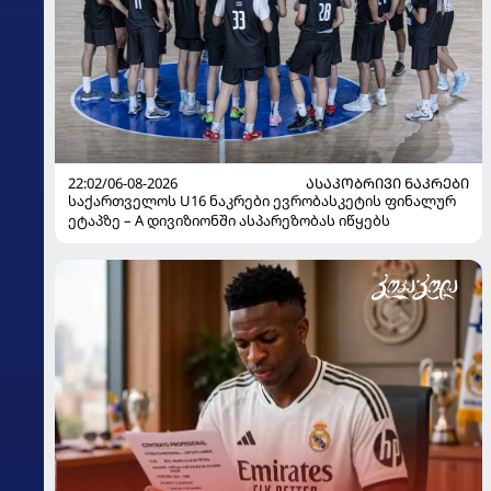
22:02/06-08-2026
ᲐᲡᲐᲙᲝᲑᲠᲘᲕᲘ ᲜᲐᲙᲠᲔᲑᲘ
საქართველოს U16 ნაკრები ევრობასკეტის ფინალურ
ეტაპზე – A დივიზიონში ასპარეზობას იწყებს