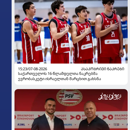
15:23/07-08-2026
ᲐᲡᲐᲙᲝᲑᲠᲘᲕᲘ ᲜᲐᲙᲠᲔᲑᲘ
საქართველოს 16-წლამდელთა ნაკრებმა
ევრობასკეტი ისრაელთან მარცხით გახსნა