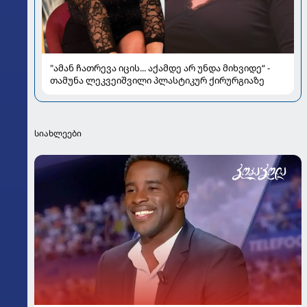
"ამან ჩათრევა იცის... აქამდე არ უნდა მიხვიდე“ -
თამუნა ლეკვეიშვილი პლასტიკურ ქირურგიაზე
სიახლეები