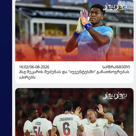
16:02/06-08-2026
ᲡᲐᲤᲠᲐᲜᲒᲔᲗᲘ
პსჟ მეკარის შეძენას და "იუვენტუსში" განათხოვრებას
აპირებს