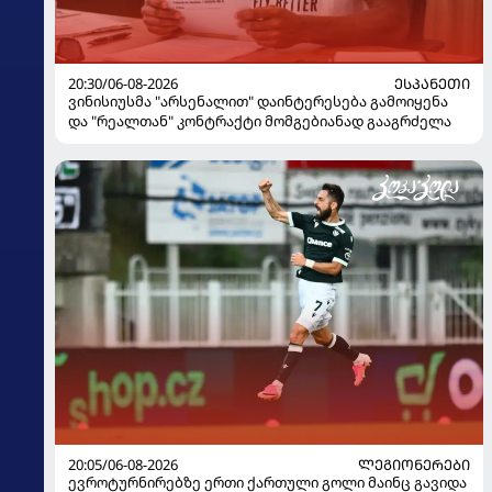
20:30/06-08-2026
ᲔᲡᲞᲐᲜᲔᲗᲘ
ვინისიუსმა "არსენალით" დაინტერესება გამოიყენა
და "რეალთან" კონტრაქტი მომგებიანად გააგრძელა
20:05/06-08-2026
ᲚᲔᲒᲘᲝᲜᲔᲠᲔᲑᲘ
ევროტურნირებზე ერთი ქართული გოლი მაინც გავიდა