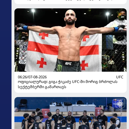
წარდგენისას
06:26/07-08-2026
UFC
ოფიციალურად: გიგა ჭიკაძე UFC-ში მორიგ ბრძოლას
სექტემბერში გამართავს