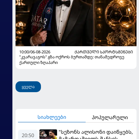
10:00/06-08-2026
ᲥᲐᲠᲗᲕᲔᲚᲘ ᲡᲞᲝᲠᲢᲡᲛᲔᲜᲔᲑᲘ
"კვარავაჯოს" გზა ოქროს ბურთამდე: თანამედროვე
ქართული ზღაპარი
ყველა
სიახლეები
პოპულარული
"სეზონს ალისონი დაიწყებს,
20:50
მამარდაშვილს შანსის