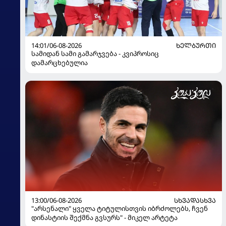
14:01/06-08-2026
ᲮᲔᲚᲑᲣᲠᲗᲘ
სამიდან სამი გამარჯვება - კვიპროსიც
დამარცხებულია
13:00/06-08-2026
ᲡᲮᲕᲐᲓᲐᲡᲮᲕᲐ
"არსენალი" ყველა ტიტულისთვის იბრძოლებს, ჩვენ
დინასტიის შექმნა გვსურს" - მიკელ არტეტა