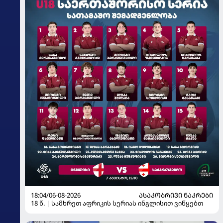
18:04/06-08-2026
ᲐᲡᲐᲙᲝᲑᲠᲘᲕᲘ ᲜᲐᲙᲠᲔᲑᲘ
18 წ. | სამხრეთ აფრიკის სერიას ინგლისით ვიწყებთ