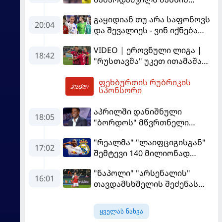
გამოსაყენებლად
გაყიდიან თუ არა საფონოვს
მოთმინება სჭირდება,
20:04
და შევალიეს - ვინ იქნება
რომელსაც 100%-ით
პსჟ-ს ძირითადი მეკარე?
მიიღებს" - განაცხადა
VIDEO | ეროვნული ლიგა |
"ლივერპულის" ყოფილმა
18:42
"რუსთავმა" უკეთ ითამაშა
მეკარემ
და დამსახურებულად
ფეხბურთის რუბრიკის
მოიგო, "ტორპედომ" გვიან
21:55
სპონსორი
გაიღვიძა...
აპრილში დანიშნული
18:05
"ბორდოს" მწვრთნელი
გადააყენეს
"რეალმა" "ლაიფციგისგან"
17:02
შემტევი 140 მილიონად
შეიძინა
"ნაპოლი" "არსენალის"
16:01
თავდამსხმელის შეძენას
ცდილობს
ყველას ნახვა