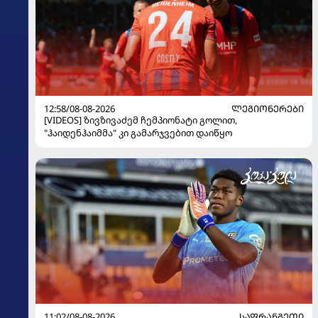
12:58/08-08-2026
ᲚᲔᲒᲘᲝᲜᲔᲠᲔᲑᲘ
[VIDEOS] ზივზივაძემ ჩემპიონატი გოლით,
"ჰაიდენჰაიმმა" კი გამარჯვებით დაიწყო
11:02/08-08-2026
ᲡᲐᲤᲠᲐᲜᲒᲔᲗᲘ