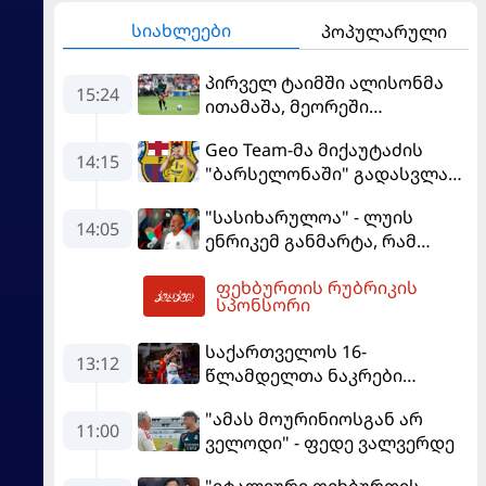
სიახლეები
პოპულარული
პირველ ტაიმში ალისონმა
15:24
ითამაშა, მეორეში
მამარდაშვილმა -
Geo Team-მა მიქაუტაძის
"ლივერპული" სახლში
14:15
"ბარსელონაში" გადასვლაზე
"მონაკოსთან" დამარცხდა
გავრცელებულ
"სასიხარულოა" - ლუის
ინფორმაციაზე განმარტება
14:05
ენრიკემ განმარტა, რამ
გააკეთა
გაახარა "მანჩესტერ
ფეხბურთის რუბრიკის
იუნაიტედთან" ნამატჩევს
15:26
სპონსორი
საქართველოს 16-
13:12
წლამდელთა ნაკრები
ევრობასკეტზე ესპანეთთან
"ამას მოურინიოსგან არ
დამარცხდა
11:00
ველოდი" - ფედე ვალვერდე