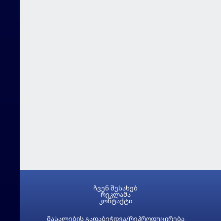
ჩვენ შესახებ
რეკლამა
კონტაქტი
მასალების გადაბეჭდვა/რეპროდუცირება