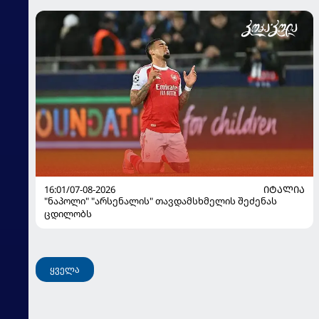
16:01/07-08-2026
ᲘᲢᲐᲚᲘᲐ
"ნაპოლი" "არსენალის" თავდამსხმელის შეძენას
ცდილობს
ყველა