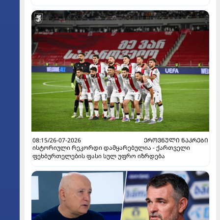
ჟურნალისტი ფეხბურთელის დისკვალიფიკაციაზე
ინფორმაციას ავრცელებს
08:15/26-07-2026
ᲔᲠᲝᲕᲜᲣᲚᲘ ᲜᲐᲙᲠᲔᲑᲘ
ისტორიული რეკორდი დამყარებულია - ქართველი
ფეხბურთელების ფასი სულ უფრო იზრდება