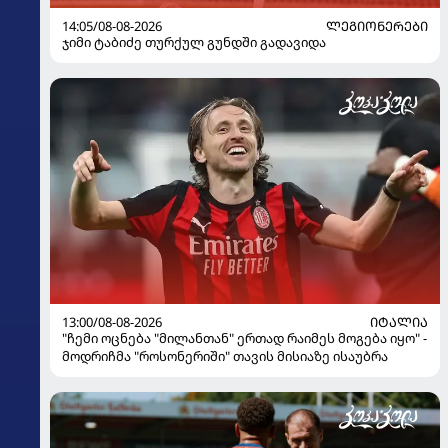
14:05/08-08-2026
ᲚᲔᲒᲘᲝᲜᲔᲠᲔᲑᲘ
ჯიმი ტაბიძე თურქულ გუნდში გადავიდა
13:00/08-08-2026
ᲘᲢᲐᲚᲘᲐ
"ჩემი ოცნება "მილანთან" ერთად რაიმეს მოგება იყო" -
მოდრიჩმა "როსონერიში" თავის მისიაზე ისაუბრა