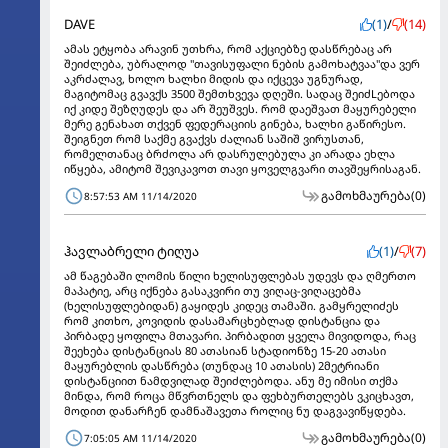
DAVE
(1)
/
(14)
ამას ეტყობა არავინ უთხრა, რომ აქციებზე დასწრებაც არ
შეიძლება, უბრალოდ "თავისუფალი ნების გამოხატვაა"და ვერ
აკრძალავ, ხოლო ხალხი მიდის და იქცევა უგნურად,
მაგიტომაც გვავქს 3500 შემთხვევა დღეში. სადაც შეიძLებოდა
იქ კიდე შეზღუდეს და არ შეუშვეს. რომ დაეშვათ მაყურებელი
მერე გენახათ თქვენ ფედერაციის გინება, ხალხი გაწირესო.
შეიგნეთ რომ საქმე გვაქვს ძალიან საშიშ ვირუსთან,
რომელთანაც ბრძოლა არ დასრულებულა კი არადა ეხლა
იწყება, ამიტომ შევიკავოთ თავი ყოველგვარი თავშეყრისაგან.
გამოხმაურება
(0)
8:57:53 AM 11/14/2020
ჰავლაბრელი ტიღუა
(1)
/
(7)
ამ წაგებაში ლომის წილი ხელისუფლებას უდევს და ღმერთო
მაპატიე, არც იქნება გასაკვირი თუ ვიღაც-ვიღაცებმა
(ხელისუფლებიდან) გაყიდეს კიდეც თამაში. გამყრელიძეს
რომ კითხო, კოვიდის დასამარცხებლად დისტანცია და
პირბადე ყოფილა მთავარი. პირბადით ყველა მივიდოდა, რაც
შეეხება დისტანციას 80 ათასიან სტადიონზე 15-20 ათასი
მაყურებლის დასწრება (თუნდაც 10 ათასის) 2მეტრიანი
დისტანციით ნამდვილად შეიძლებოდა. ანუ მე იმისი თქმა
მინდა, რომ როცა მწვრთნელს და ფეხბურთელებს ვკიცხავთ,
მოდით დანარჩენ დამნაშავეთა როლიც ნუ დაგვავიწყდება.
გამოხმაურება
(0)
7:05:05 AM 11/14/2020