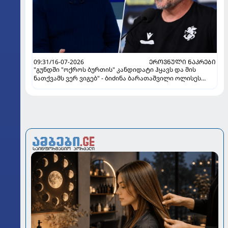
09:31/16-07-2026
ᲔᲠᲝᲕᲜᲣᲚᲘ ᲜᲐᲙᲠᲔᲑᲘ
"გუნდში "ოქროს ბურთის" კანდიდატი ჰყავს და მის
ნათქვამს ვერ ვიგებ" - ბიძინა ბარათაშვილი ოლისეს
შესახებ სანიოლის განცხადებაზე