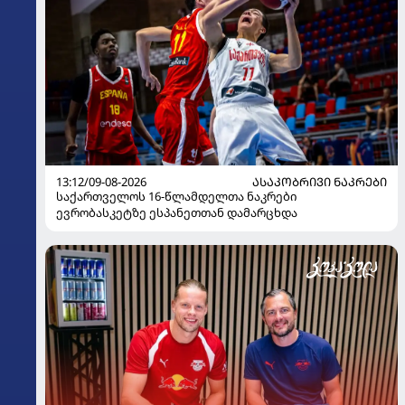
13:12/09-08-2026
ᲐᲡᲐᲙᲝᲑᲠᲘᲕᲘ ᲜᲐᲙᲠᲔᲑᲘ
საქართველოს 16-წლამდელთა ნაკრები
ევრობასკეტზე ესპანეთთან დამარცხდა