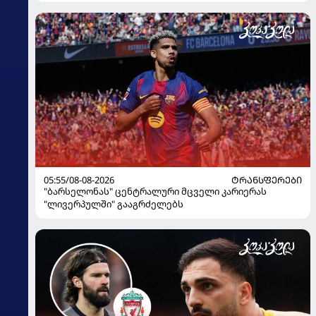
05:55/08-08-2026
ᲢᲠᲐᲜᲡᲤᲔᲠᲔᲑᲘ
"ბარსელონას" ცენტრალური მცველი კარიერას
"ლივერპულში" გააგრძელებს