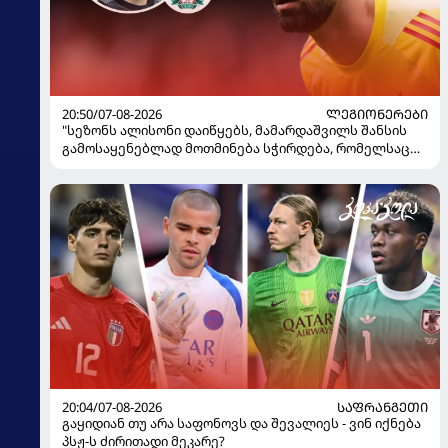
20:50/07-08-2026
ᲚᲔᲒᲘᲝᲜᲔᲠᲔᲑᲘ
"სეზონს ალისონი დაიწყებს, მამარდაშვილს შანსის
გამოსაყენებლად მოთმინება სჭირდება, რომელსაც
100%-ით მიიღებს" - განაცხადა "ლივერპულის"
ყოფილმა მეკარემ
20:04/07-08-2026
ᲡᲐᲤᲠᲐᲜᲒᲔᲗᲘ
გაყიდიან თუ არა საფონოვს და შევალიეს - ვინ იქნება
პსჟ-ს ძირითადი მეკარე?