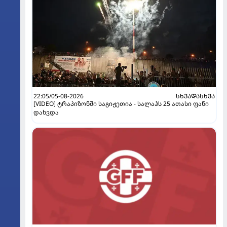
22:05/05-08-2026
ᲡᲮᲕᲐᲓᲐᲡᲮᲕᲐ
[VIDEO] ტრაპიზონში საგიჟეთია - სალაჰს 25 ათასი ფანი
დახვდა