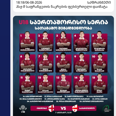
18:18/06-08-2026
ᲡᲐᲤᲠᲐᲜᲒᲔᲗᲘ
პსჟ-მ საფრანგეთის ნაკრების ფეხბურთელი დაიმატა