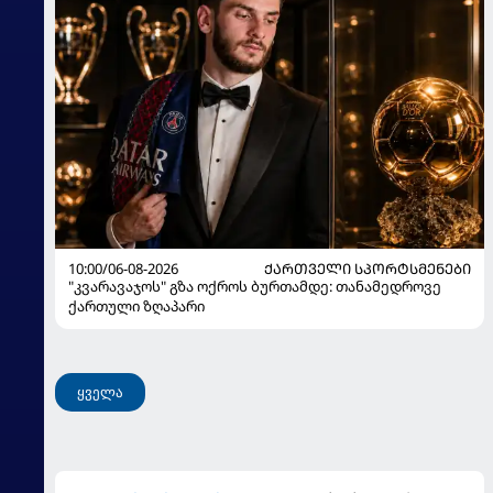
10:00/06-08-2026
ᲥᲐᲠᲗᲕᲔᲚᲘ ᲡᲞᲝᲠᲢᲡᲛᲔᲜᲔᲑᲘ
"კვარავაჯოს" გზა ოქროს ბურთამდე: თანამედროვე
ქართული ზღაპარი
ყველა