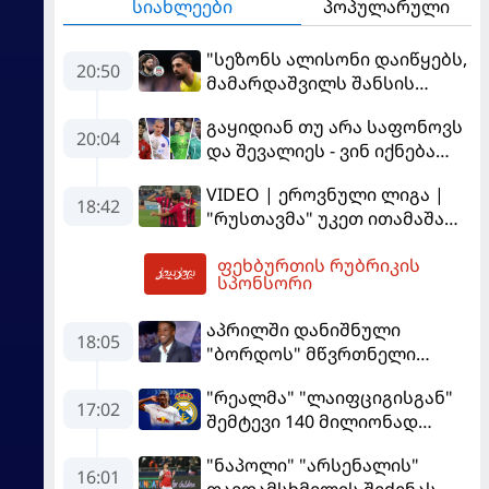
სიახლეები
პოპულარული
"სეზონს ალისონი დაიწყებს,
20:50
მამარდაშვილს შანსის
გამოსაყენებლად
გაყიდიან თუ არა საფონოვს
მოთმინება სჭირდება,
20:04
და შევალიეს - ვინ იქნება
რომელსაც 100%-ით
პსჟ-ს ძირითადი მეკარე?
მიიღებს" - განაცხადა
VIDEO | ეროვნული ლიგა |
"ლივერპულის" ყოფილმა
18:42
"რუსთავმა" უკეთ ითამაშა
მეკარემ
და დამსახურებულად
ფეხბურთის რუბრიკის
მოიგო, "ტორპედომ" გვიან
21:48
სპონსორი
გაიღვიძა...
აპრილში დანიშნული
18:05
"ბორდოს" მწვრთნელი
გადააყენეს
"რეალმა" "ლაიფციგისგან"
17:02
შემტევი 140 მილიონად
შეიძინა
"ნაპოლი" "არსენალის"
16:01
თავდამსხმელის შეძენას