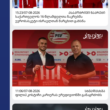
15:23/07-08-2026
ᲐᲡᲐᲙᲝᲑᲠᲘᲕᲘ ᲜᲐᲙᲠᲔᲑᲘ
საქართველოს 16-წლამდელთა ნაკრებმა
ევრობასკეტი ისრაელთან მარცხით გახსნა
11:06/07-08-2026
ᲡᲮᲕᲐᲓᲐᲡᲮᲕᲐ
ფილიპ კოსტიჩი კარიერას ერედივიონში განაგრძობს