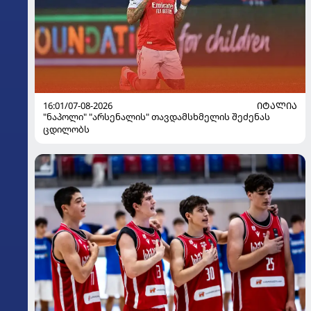
16:01/07-08-2026
ᲘᲢᲐᲚᲘᲐ
"ნაპოლი" "არსენალის" თავდამსხმელის შეძენას
ცდილობს