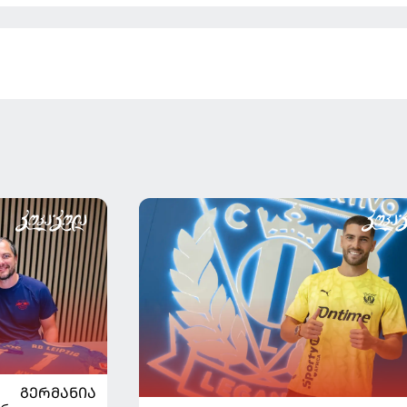
ᲒᲔᲠᲛᲐᲜᲘᲐ