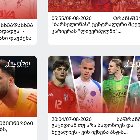
05:55/08-08-2026
ᲢᲠᲐᲜᲡᲤᲔ
"ბარსელონას" ცენტრალური მცვ
ᲡᲮᲕᲐᲓᲐᲡᲮᲕᲐ
ადადგა" -
კარიერას "ლივერპულში"
ანი დაუწუნა
გააგრძელებს
20:04/07-08-2026
ᲡᲐᲤᲠᲐᲜ
ᲔᲒᲘᲝᲜᲔᲠᲔᲑᲘ
გაყიდიან თუ არა საფონოვს და
ბს,
შევალიეს - ვინ იქნება პსჟ-ს
ძირითადი მეკარე?