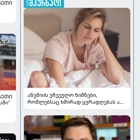
ᲜᲔᲗᲘ
ანემიის უჩვეულო ნიშნები,
ᲒᲔᲗᲘ
რომლებსაც ხშირად ყურადღებას არ
სში"
აქცევენ