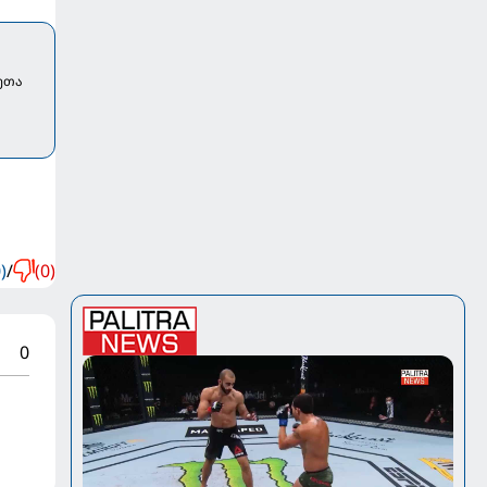
ეთა
)
/
(0)
0