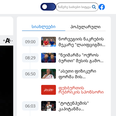
სიახლეები
პოპულარული
ნორვეგიის ნაკრების
+
-
09:00
მეკარე "ლაიფციგში"
დაბრუნდა
"ნეიმარმა "ოქროს
08:29
ბურთი" მესის გამო
ვერ მოიგო" -
"ასეთი ფიზიკური
ბრაზილიელის
06:50
ფორმა მის
ყოფილი აგენტი
სტანდარტებს არ
ფეხბურთის
შეეფერება" -
09:40
რუბრიკის სპონსორი
მოურინიომ "რეალის"
ახალწვეული
"ტოტენჰემის"
გააკრიტიკა
06:03
კაპიტანმა
"არსენალში"