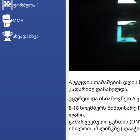
ᲤᲝᲠᲛᲣᲚᲐ 1
MMA
ᲡᲮᲕᲐᲓᲐᲡᲮᲕᲐ
A ჯგუფის თამაშების დღის 
ჯაფარიძე დასახელდა.
უყურეთ და ისიამოვნეთ A 
8-18 ნოემბერს მიმდინარე 
ლარი.
გამარჯვებული გუნდის (ONY
იხილოთ
ამ ლინკზე
( დააჭი