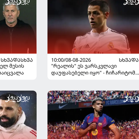
10:00/08-08-2026
ᲡᲮᲕᲐᲓᲐ
ᲡᲮᲕᲐᲓᲐᲡᲮᲕᲐ
"რეალის" ეს ვარსკვლავი
ნელ მესის
დაუფასებელი იყო" - ჩიჩარიტომ
რდაიცვალა
ყოფილ თანაგუნდელზე ისაუბრა