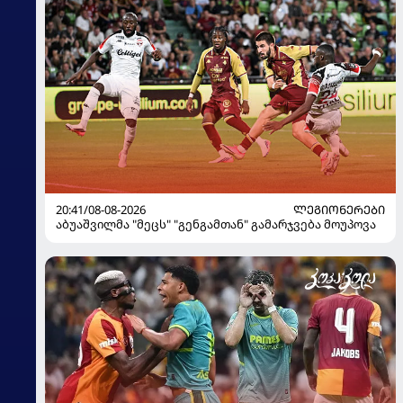
20:41/08-08-2026
ᲚᲔᲒᲘᲝᲜᲔᲠᲔᲑᲘ
აბუაშვილმა "მეცს" "გენგამთან" გამარჯვება მოუპოვა