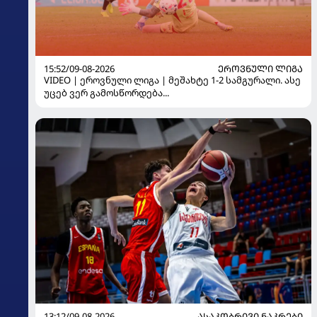
15:52/09-08-2026
ᲔᲠᲝᲕᲜᲣᲚᲘ ᲚᲘᲒᲐ
VIDEO | ეროვნული ლიგა | მეშახტე 1-2 სამგურალი. ასე
უცებ ვერ გამოსწორდება...
13:12/09-08-2026
ᲐᲡᲐᲙᲝᲑᲠᲘᲕᲘ ᲜᲐᲙᲠᲔᲑᲘ