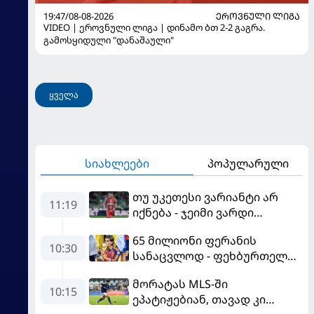
19:47/08-08-2026
ᲔᲠᲝᲕᲜᲣᲚᲘ ᲚᲘᲒᲐ
VIDEO | ეროვნული ლიგა | დინამო ბთ 2-2 გაგრა.
გამოსყიდული "დანაშაული"
ყველა
სიახლეები
პოპულარული
თუ უკეთესი ვარიანტი არ
11:19
იქნება - ჯეიმი ვარდი
შესაძლოა, ინგლისში
65 მილიონი ფერანის
დაბრუნდეს
10:30
სანაცვლოდ - ფეხბურთელს
პსჟ-ში სურს, "ბარსა" კი
მორატას MLS-ში
სოლიდური თანხის მიღებას
10:15
ეპატიჟებიან, თავად კი
გეგმავს