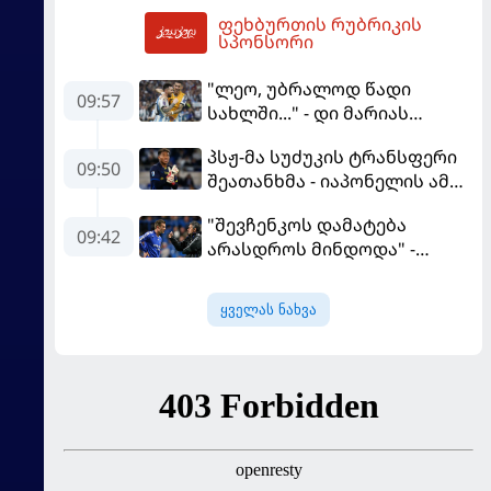
ფაბრეგასის
ფეხბურთის რუბრიკის
გადაწყვეტილებას ელის
11:29
სპონსორი
"ლეო, უბრალოდ წადი
09:57
სახლში..." - დი მარიას
ემოციური წერილი მესის
პსჟ-მა სუძუკის ტრანსფერი
09:50
შეათანხმა - იაპონელის ამ
სეზონის მომავალი
"შევჩენკოს დამატება
შევალიეს
09:42
არასდროს მინდოდა" -
გადაწყვეტილებაზე გადის
მოურინიომ უკრაინელის
ტრანსფერი გაიხსენა
ყველას ნახვა