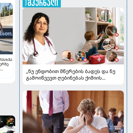
ᲓᲐᲡᲮᲕᲐ
ჯერზე
ს
„ნუ ენდობით მწერების ბადეს და ნუ
გამოიწვევთ ღებინებას ქიმიის
გადაყლაპვისას“ - როგორ ვიხსნათ
ბავშვი კრიტიკულ სიტუაციაში,
პედიატრ სალომე ახვლედიანის
რჩევები