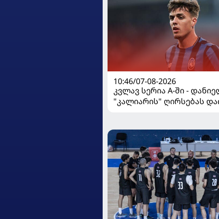
10:46/07-08-2026
კვლავ სერია A-ში - დანი
"კალიარის" ღირსებას და