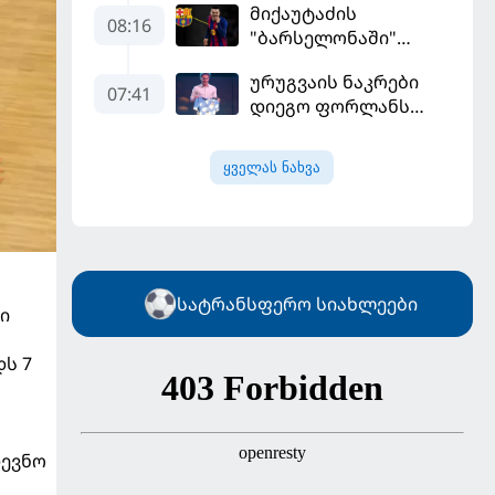
მიქაუტაძის
დამატებას გეგმავს
08:16
"ბარსელონაში"
შესაძლო გადასვლა
ურუგვაის ნაკრები
უფრო რეალური
07:41
დიეგო ფორლანს
ხდება - რაზე ესაუბრა
ჩააბარეს
ქართველი
კატალონიელთა
ყველას ნახვა
მთავარ მწვრთნელს
სატრანსფერო სიახლეები
ი
დს 7
დევნო