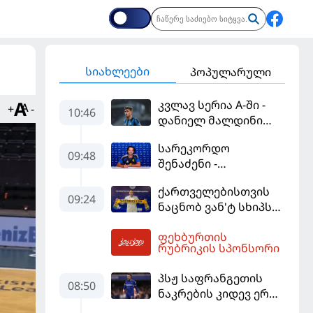
სიახლეები
პოპულარული
კვლავ სერია A-ში -
+
-
10:46
დანიელ მალდინი
"კალიარის"
სარეკორდო
ღირსებას დაიცავს
09:48
შენაძენი -
ტრაფორდი პრემიერ
ქართველებისთვის
ლიგის მორიგ გუნდში
09:24
ნაცნობ ვან'ტ სხიპს
გადავიდა
ყაზახეთის ნაკრები
ფეხბურთის
ჩააბარეს
11:02
რუბრიკის სპონსორი
პსჟ საფრანგეთის
08:50
ნაკრების კიდევ ერთი
ფეხბურთელის