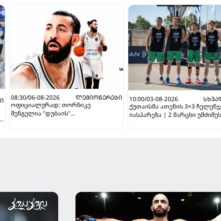
08:30/06-08-2026
ᲚᲔᲒᲘᲝᲜᲔᲠᲔᲑᲘ
10:00/03-08-2026
ᲡᲮᲕᲐ
ᲑᲘ
ოფიციალურად: თორნიკე
ქუთაისმა ათენის 3×3 ჩელენ
შენგელია "დუბაის"
იასპარეზა | 2 მარცხი უმძიმე
A
კალათბურთელია
ბრძოლაში