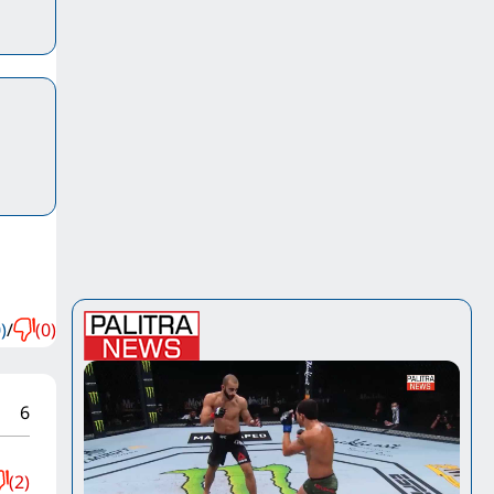
)
/
(0)
6
(2)