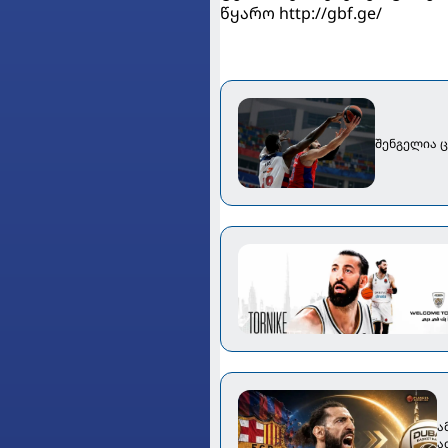
წყარო
http://gbf.ge/
შენგელია ც
ა
ა