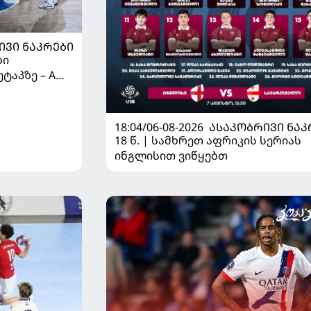
ᲘᲕᲘ ᲜᲐᲙᲠᲔᲑᲘ
ბი
ტაპზე – A
 იწყებს
18:04/06-08-2026
ᲐᲡᲐᲙᲝᲑᲠᲘᲕᲘ ᲜᲐᲙ
18 წ. | სამხრეთ აფრიკის სერიას
ინგლისით ვიწყებთ