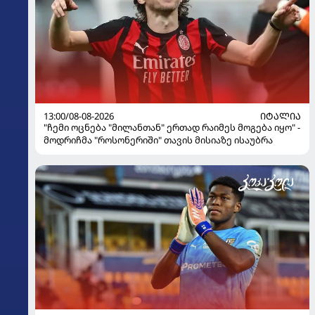
13:00/08-08-2026
ᲘᲢᲐᲚᲘᲐ
"ჩემი ოცნება "მილანთან" ერთად რაიმეს მოგება იყო" -
მოდრიჩმა "როსონერიში" თავის მისიაზე ისაუბრა