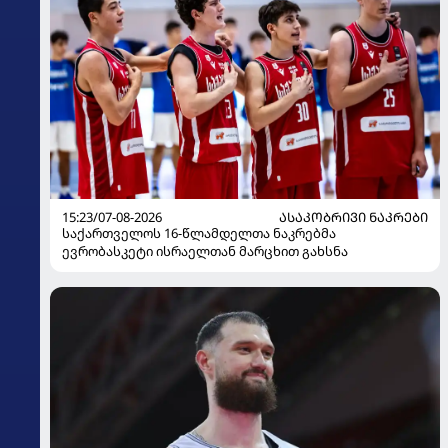
15:23/07-08-2026
ᲐᲡᲐᲙᲝᲑᲠᲘᲕᲘ ᲜᲐᲙᲠᲔᲑᲘ
საქართველოს 16-წლამდელთა ნაკრებმა
ევრობასკეტი ისრაელთან მარცხით გახსნა