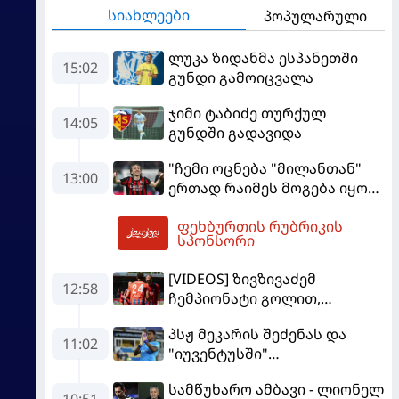
სიახლეები
პოპულარული
ლუკა ზიდანმა ესპანეთში
15:02
გუნდი გამოიცვალა
ჯიმი ტაბიძე თურქულ
14:05
გუნდში გადავიდა
"ჩემი ოცნება "მილანთან"
13:00
ერთად რაიმეს მოგება იყო" -
მოდრიჩმა "როსონერიში"
ფეხბურთის რუბრიკის
თავის მისიაზე ისაუბრა
14:06
სპონსორი
[VIDEOS] ზივზივაძემ
12:58
ჩემპიონატი გოლით,
"ჰაიდენჰაიმმა" კი
პსჟ მეკარის შეძენას და
გამარჯვებით დაიწყო
11:02
"იუვენტუსში"
განათხოვრებას აპირებს
სამწუხარო ამბავი - ლიონელ