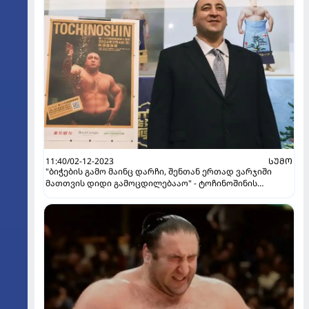
11:40/02-12-2023
ᲡᲣᲛᲝ
"ბი­ჭე­ბის გამო მა­ინც დარ­ჩი, შენ­თან ერ­თად ვარ­ჯი­ში
მათ­თვის დიდი გა­მოც­დი­ლე­ბა­აო" - ტოჩინოშინის
ინტერვიუ კვირის პალიტრასთან