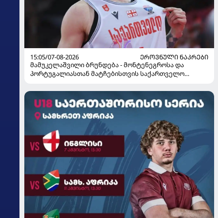
15:05/07-08-2026
ᲔᲠᲝᲕᲜᲣᲚᲘ ᲜᲐᲙᲠᲔᲑᲘ
მამუკელაშვილი ბრუნდება - მონტენეგროსა და
პორტუგალიასთან მატჩებისთვის საქართველო
მზადებას 15 კალათბურთელით იწყებს