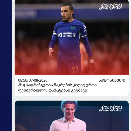
08:50/07-08-2026
ᲡᲐᲤᲠᲐᲜᲒᲔᲗᲘ
პსჟ საფრანგეთის ნაკრების კიდევ ერთი
ფეხბურთელის დამატებას გეგმავს