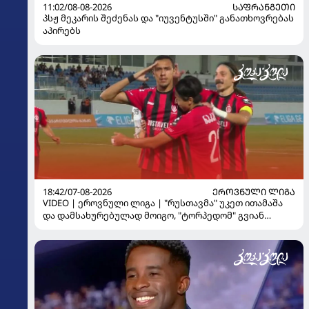
11:02/08-08-2026
ᲡᲐᲤᲠᲐᲜᲒᲔᲗᲘ
პსჟ მეკარის შეძენას და "იუვენტუსში" განათხოვრებას
აპირებს
18:42/07-08-2026
ᲔᲠᲝᲕᲜᲣᲚᲘ ᲚᲘᲒᲐ
VIDEO | ეროვნული ლიგა | "რუსთავმა" უკეთ ითამაშა
და დამსახურებულად მოიგო, "ტორპედომ" გვიან
გაიღვიძა...