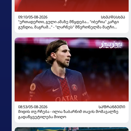
09:10/05-08-2026
ᲡᲮᲕᲐᲓᲐᲡᲮᲕᲐ
"ერთადერთი, გული ამაზე მწყდება... "იბერია" კარგი
გუნდია, მაგრამ..." - "ლარნეს" მწვრთნელმა მატჩი
შეაფასა და თბილისში თავდაჯერებული გუნდი
მოჰყავს
08:53/05-08-2026
ᲡᲐᲤᲠᲐᲜᲒᲔᲗᲘ
მიდის თუ რჩება - ილია ზაბარნიმ თავის მომავალზე
გადაწყვეტილება მიიღო