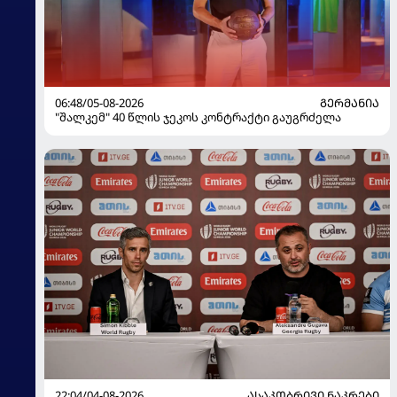
06:48/05-08-2026
ᲒᲔᲠᲛᲐᲜᲘᲐ
"შალკემ" 40 წლის ჯეკოს კონტრაქტი გაუგრძელა
22:04/04-08-2026
ᲐᲡᲐᲙᲝᲑᲠᲘᲕᲘ ᲜᲐᲙᲠᲔᲑᲘ