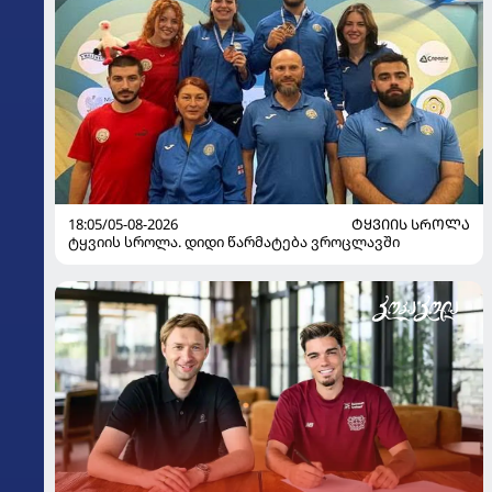
18:05/05-08-2026
ᲢᲧᲕᲘᲘᲡ ᲡᲠᲝᲚᲐ
ტყვიის სროლა. დიდი წარმატება ვროცლავში