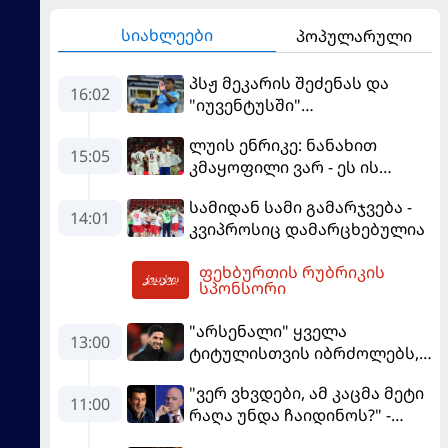
სიახლეები
პოპულარული
პსჟ მეკარის შეძენას და
16:02
"იუვენტუსში"
განათხოვრებას აპირებს
ლუის ენრიკე: ნანახით
15:05
კმაყოფილი ვარ - ეს ის
შედეგი არ არის, რომელიც
სამიდან სამი გამარჯვება -
გვინდოდა
14:01
კვიპროსიც დამარცხებულია
ფეხბურთის რუბრიკის
16:14
სპონსორი
"არსენალი" ყველა
13:00
ტიტულისთვის იბრძოლებს,
ჩვენ დინასტიის შექმნა
"ვერ ვხვდები, ამ კაცმა მეტი
გვსურს" - მიკელ არტეტა
11:00
რაღა უნდა ჩაიდინოს?" -
ფიგუ ინფანტინოს