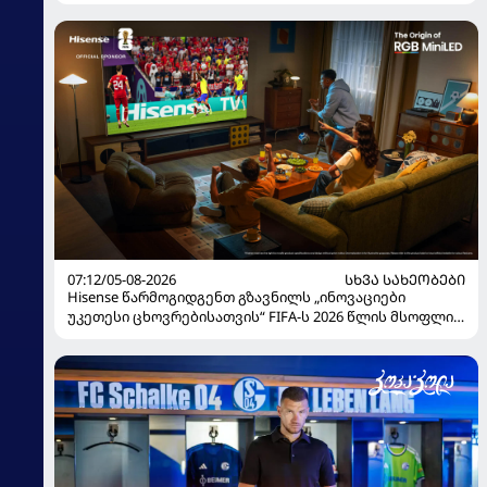
გუნდი დაასახელა
07:12/05-08-2026
ᲡᲮᲕᲐ ᲡᲐᲮᲔᲝᲑᲔᲑᲘ
Hisense წარმოგიდგენთ გზავნილს „ინოვაციები
უკეთესი ცხოვრებისათვის“ FIFA-ს 2026 წლის მსოფლიო
ჩემპიონატზე