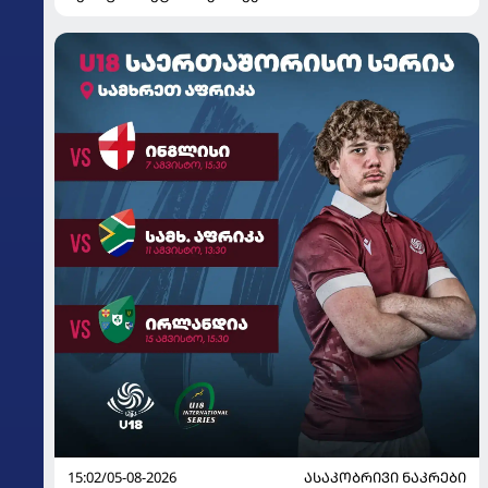
15:02/05-08-2026
ᲐᲡᲐᲙᲝᲑᲠᲘᲕᲘ ᲜᲐᲙᲠᲔᲑᲘ