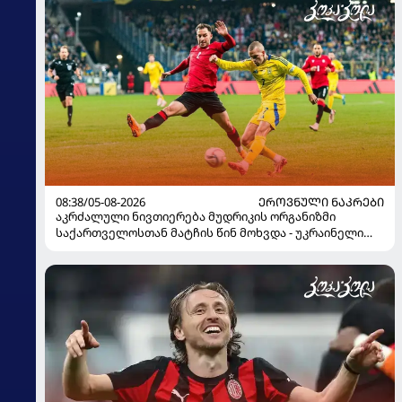
08:38/05-08-2026
ᲔᲠᲝᲕᲜᲣᲚᲘ ᲜᲐᲙᲠᲔᲑᲘ
აკრძალული ნივთიერება მუდრიკის ორგანიზმი
საქართველოსთან მატჩის წინ მოხვდა - უკრაინელი
ჟურნალისტი ფეხბურთელის დისკვალიფიკაციაზე
ინფორმაციას ავრცელებს