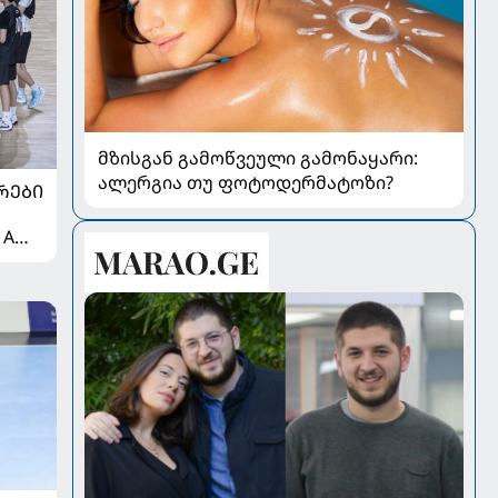
მზისგან გამოწვეული გამონაყარი:
ალერგია თუ ფოტოდერმატოზი?
ᲠᲔᲑᲘ
 A