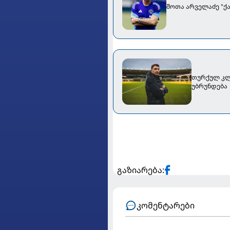
შოთა არველაძე "ქ
თურქულ კლუ
უბრუნდება
გაზიარება:
კომენტარები