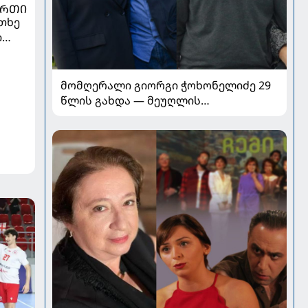
ᲣᲠᲗᲘ
თხე
ი
მომღერალი გიორგი ჭოხონელიძე 29
წლის გახდა — მეუღლის
გამორჩეული მილოცვა სოციალურ
ქსელში