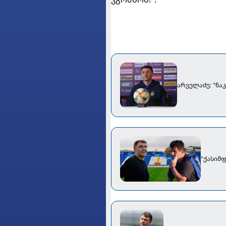
არველაძე: "ნა
"ქასიმ