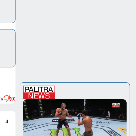
)
/
(0)
4