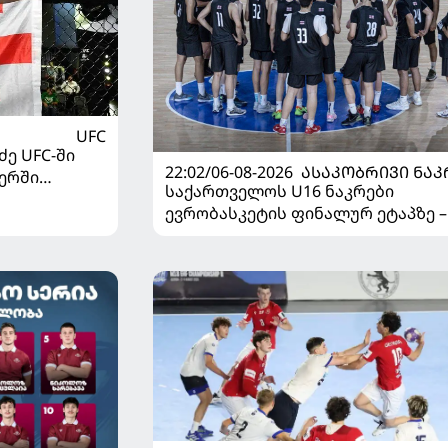
UFC
ე UFC-ში
22:02/06-08-2026
ᲐᲡᲐᲙᲝᲑᲠᲘᲕᲘ ᲜᲐᲙ
ერში
საქართველოს U16 ნაკრები
ევრობასკეტის ფინალურ ეტაპზე –
დივიზიონში ასპარეზობას იწყებს