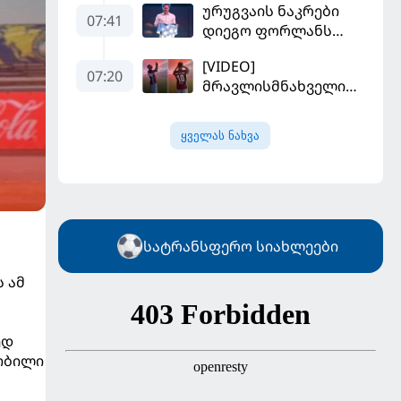
ურუგვაის ნაკრები
უფრო რეალური
07:41
დიეგო ფორლანს
ხდება - რაზე ესაუბრა
ჩააბარეს
ქართველი
[VIDEO]
კატალონიელთა
07:20
მრავლისმნახველი
მთავარ მწვრთნელს
სალაჰიც შოკში
ჩააგდეს - რა
ყველას ნახვა
ხდებოდა ტრაბზონში
ეგვიპტელი
ფეხბურთელის
წარდგენისას
სატრანსფერო სიახლეები
 ამ
ედ
 თბილი