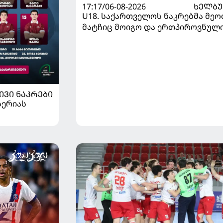
17:17/06-08-2026
ᲮᲔᲚᲑ
U18. საქართველოს ნაკრებმა მეო
მატჩიც მოიგო და ერთპიროვნულ
ლიდერი გახდა
ᲘᲕᲘ ᲜᲐᲙᲠᲔᲑᲘ
სერიას