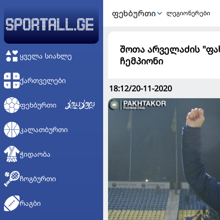
ᲤᲔᲮᲑᲣᲠᲗᲘ
ლეგიონერები
შოთა არველაძის "ფა
ᲧᲕᲔᲚᲐ ᲡᲘᲐᲮᲚᲔ
ჩემპიონი
ᲥᲐᲠᲗᲕᲔᲚᲔᲑᲘ
18:12/20-11-2020
ᲤᲔᲮᲑᲣᲠᲗᲘ
ᲙᲐᲚᲐᲗᲑᲣᲠᲗᲘ
ᲭᲘᲓᲐᲝᲑᲐ
ᲩᲝᲒᲑᲣᲠᲗᲘ
ᲠᲐᲒᲑᲘ