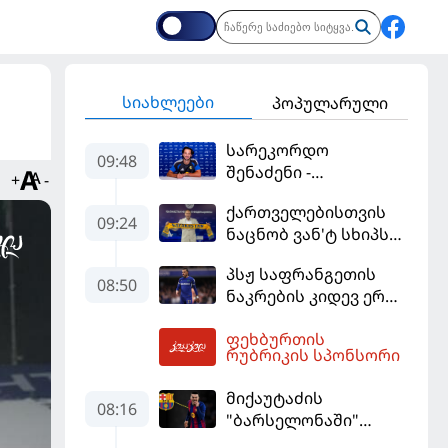
სიახლეები
პოპულარული
სარეკორდო
09:48
შენაძენი -
+
-
ტრაფორდი პრემიერ
ქართველებისთვის
ლიგის მორიგ გუნდში
09:24
ნაცნობ ვან'ტ სხიპს
გადავიდა
ყაზახეთის ნაკრები
პსჟ საფრანგეთის
ჩააბარეს
08:50
ნაკრების კიდევ ერთი
ფეხბურთელის
ფეხბურთის
დამატებას გეგმავს
10:12
რუბრიკის სპონსორი
მიქაუტაძის
08:16
"ბარსელონაში"
შესაძლო გადასვლა