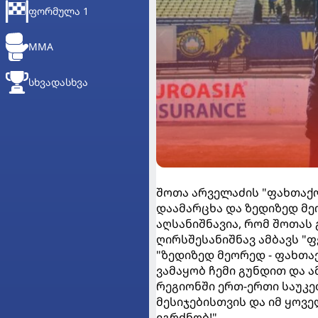
ᲤᲝᲠᲛᲣᲚᲐ 1
MMA
ᲡᲮᲕᲐᲓᲐᲡᲮᲕᲐ
შოთა არველაძის "ფახთაქორ
დაამარცხა და ზედიზედ მ
აღსანიშნავია, რომ შოთას 
ღირსშესანიშნავ ამბავს "ფ
"ზედიზედ მეორედ - ფახთა
ვამაყობ ჩემი გუნდით და ა
რეგიონში ერთ-ერთი საუკე
მესიჯებისთვის და იმ ყოვ
ვგრძნობ!".