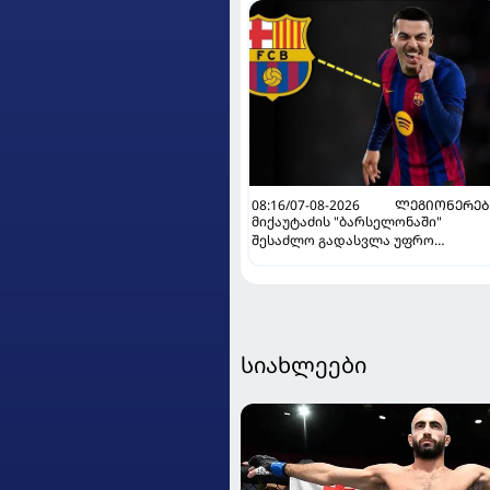
08:16/07-08-2026
ᲚᲔᲒᲘᲝᲜᲔᲠᲔᲑ
მიქაუტაძის "ბარსელონაში"
შესაძლო გადასვლა უფრო
რეალური ხდება - რაზე ესაუბრა
ქართველი კატალონიელთა
მთავარ მწვრთნელს
სიახლეები