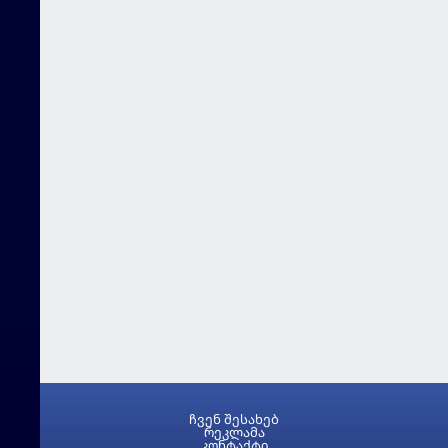
ჩვენ შესახებ
რეკლამა
კონტაქტი