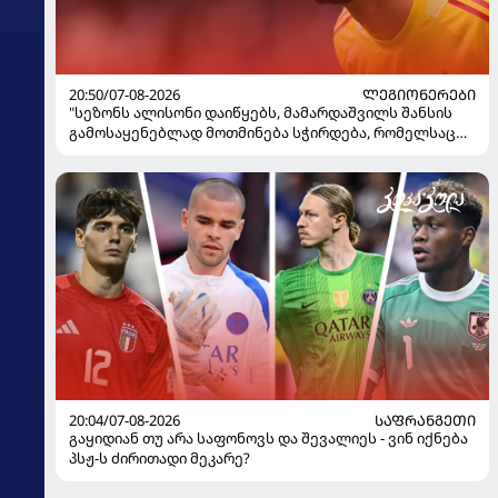
20:50/07-08-2026
ᲚᲔᲒᲘᲝᲜᲔᲠᲔᲑᲘ
"სეზონს ალისონი დაიწყებს, მამარდაშვილს შანსის
გამოსაყენებლად მოთმინება სჭირდება, რომელსაც
100%-ით მიიღებს" - განაცხადა "ლივერპულის"
ყოფილმა მეკარემ
20:04/07-08-2026
ᲡᲐᲤᲠᲐᲜᲒᲔᲗᲘ
გაყიდიან თუ არა საფონოვს და შევალიეს - ვინ იქნება
პსჟ-ს ძირითადი მეკარე?