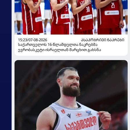
15:23/07-08-2026
ᲐᲡᲐᲙᲝᲑᲠᲘᲕᲘ ᲜᲐᲙᲠᲔᲑᲘ
საქართველოს 16-წლამდელთა ნაკრებმა
ევრობასკეტი ისრაელთან მარცხით გახსნა