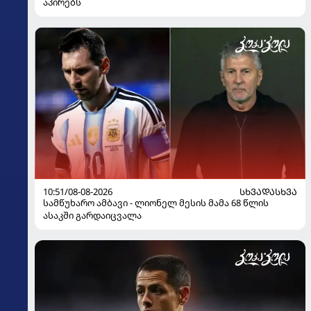
აპირებს
10:51/08-08-2026
ᲡᲮᲕᲐᲓᲐᲡᲮᲕᲐ
სამწუხარო ამბავი - ლიონელ მესის მამა 68 წლის
ასაკში გარდაიცვალა