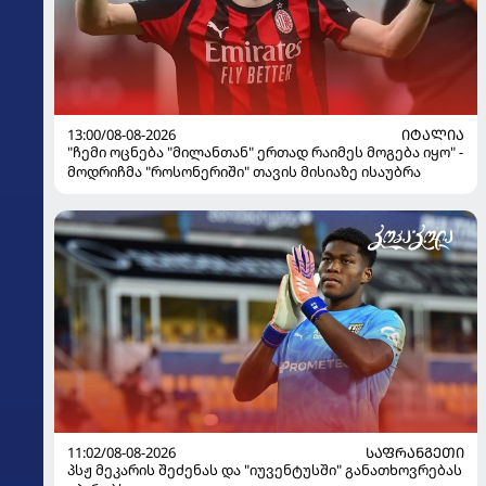
13:00/08-08-2026
ᲘᲢᲐᲚᲘᲐ
"ჩემი ოცნება "მილანთან" ერთად რაიმეს მოგება იყო" -
მოდრიჩმა "როსონერიში" თავის მისიაზე ისაუბრა
11:02/08-08-2026
ᲡᲐᲤᲠᲐᲜᲒᲔᲗᲘ
პსჟ მეკარის შეძენას და "იუვენტუსში" განათხოვრებას