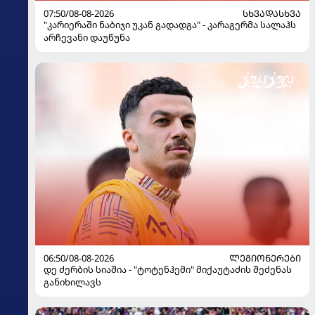
07:50/08-08-2026
ᲡᲮᲕᲐᲓᲐᲡᲮᲕᲐ
"კარიერაში ნაბიჯი უკან გადადგა" - კარაგერმა სალაჰს
არჩევანი დაუწუნა
06:50/08-08-2026
ᲚᲔᲒᲘᲝᲜᲔᲠᲔᲑᲘ
დე ძერბის სიაშია - "ტოტენჰემი" მიქაუტაძის შეძენას
განიხილავს