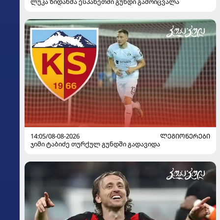
ლუკა ზიდანმა ესპანეთში გუნდი გამოიცვალა
14:05/08-08-2026
ᲚᲔᲒᲘᲝᲜᲔᲠᲔᲑᲘ
ჯიმი ტაბიძე თურქულ გუნდში გადავიდა