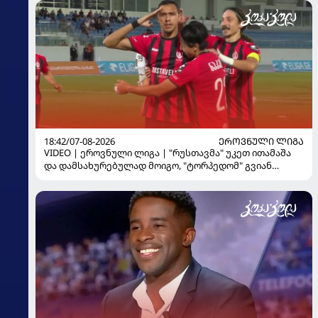
18:42/07-08-2026
ᲔᲠᲝᲕᲜᲣᲚᲘ ᲚᲘᲒᲐ
VIDEO | ეროვნული ლიგა | "რუსთავმა" უკეთ ითამაშა
და დამსახურებულად მოიგო, "ტორპედომ" გვიან
გაიღვიძა...