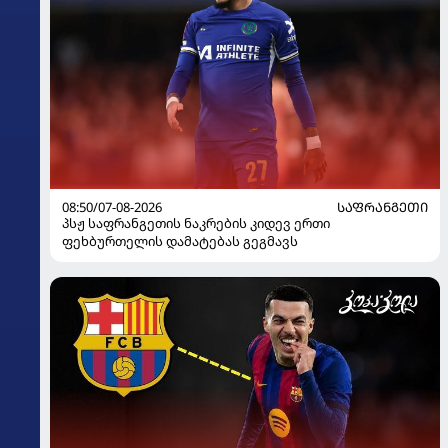
08:50/07-08-2026
ᲡᲐᲤᲠᲐᲜᲒᲔᲗᲘ
პსჟ საფრანგეთის ნაკრების კიდევ ერთი
ფეხბურთელის დამატებას გეგმავს