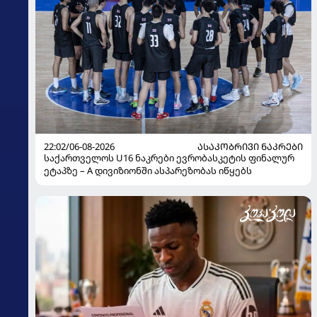
22:02/06-08-2026
ᲐᲡᲐᲙᲝᲑᲠᲘᲕᲘ ᲜᲐᲙᲠᲔᲑᲘ
საქართველოს U16 ნაკრები ევრობასკეტის ფინალურ
ეტაპზე – A დივიზიონში ასპარეზობას იწყებს