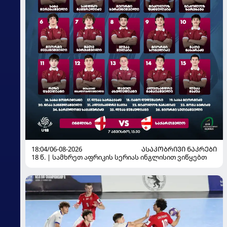
18:04/06-08-2026
ᲐᲡᲐᲙᲝᲑᲠᲘᲕᲘ ᲜᲐᲙᲠᲔᲑᲘ
18 წ. | სამხრეთ აფრიკის სერიას ინგლისით ვიწყებთ