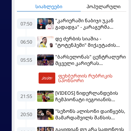
სიახლეები
პოპულარული
"კარიერაში ნაბიჯი უკან
07:50
გადადგა" - კარაგერმა
სალაჰს არჩევანი დაუწუნა
დე ძერბის სიაშია -
06:50
"ტოტენჰემი" მიქაუტაძის
შეძენას განიხილავს
"ბარსელონას" ცენტრალური
05:55
მცველი კარიერას
"ლივერპულში"
ფეხბურთის რუბრიკის
გააგრძელებს
07:54
სპონსორი
[VIDEOS] ნიდერლანდების
21:55
ჩემპიონატი იეგოიანის
გოლით გაიხსნა - ის მატჩის
"სეზონს ალისონი დაიწყებს,
MVP გახდა
20:50
მამარდაშვილს შანსის
გამოსაყენებლად
გაყიდიან თუ არა საფონოვს
მოთმინება სჭირდება,