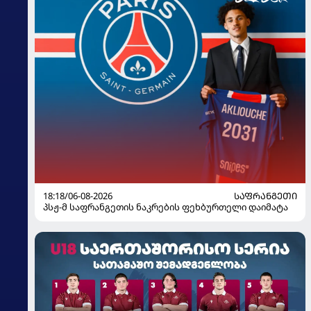
18:18/06-08-2026
ᲡᲐᲤᲠᲐᲜᲒᲔᲗᲘ
პსჟ-მ საფრანგეთის ნაკრების ფეხბურთელი დაიმატა