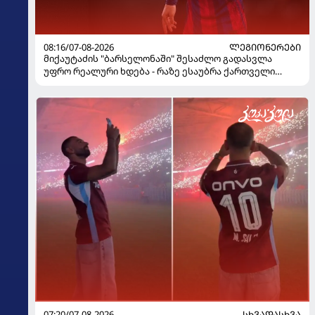
08:16/07-08-2026
ᲚᲔᲒᲘᲝᲜᲔᲠᲔᲑᲘ
მიქაუტაძის "ბარსელონაში" შესაძლო გადასვლა
უფრო რეალური ხდება - რაზე ესაუბრა ქართველი
კატალონიელთა მთავარ მწვრთნელს
07:20/07-08-2026
ᲡᲮᲕᲐᲓᲐᲡᲮᲕᲐ