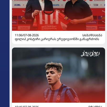
11:06/07-08-2026
ᲡᲮᲕᲐᲓᲐᲡᲮᲕᲐ
ფილიპ კოსტიჩი კარიერას ერედივიონში განაგრძობს