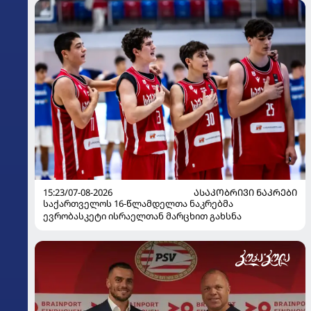
15:23/07-08-2026
ᲐᲡᲐᲙᲝᲑᲠᲘᲕᲘ ᲜᲐᲙᲠᲔᲑᲘ
საქართველოს 16-წლამდელთა ნაკრებმა
ევრობასკეტი ისრაელთან მარცხით გახსნა