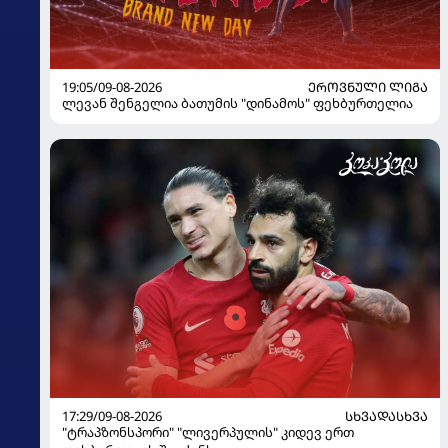
19:05/09-08-2026
ᲔᲠᲝᲕᲜᲣᲚᲘ ᲚᲘᲒᲐ
ლევან შენგელია ბათუმის "დინამოს" ფეხბურთელია
17:29/09-08-2026
ᲡᲮᲕᲐᲓᲐᲡᲮᲕᲐ
"ტრაპზონსპორი" "ლივერპულის" კიდევ ერთ