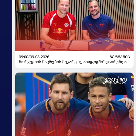
09:00/09-08-2026
ᲒᲔᲠᲛᲐᲜᲘᲐ
ნორვეგიის ნაკრების მეკარე "ლაიფციგში" დაბრუნდა