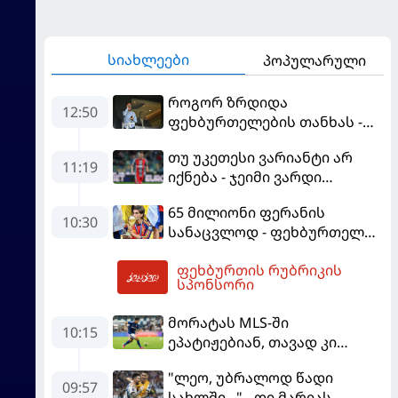
სიახლეები
პოპულარული
როგორ ზრდიდა
12:50
ფეხბურთელების თანხას -
ნეიმარის ყოფილმა აგენტმა
თუ უკეთესი ვარიანტი არ
სქემა გაამხილა
11:19
იქნება - ჯეიმი ვარდი
შესაძლოა, ინგლისში
65 მილიონი ფერანის
დაბრუნდეს
10:30
სანაცვლოდ - ფეხბურთელს
პსჟ-ში სურს, "ბარსა" კი
ფეხბურთის რუბრიკის
სოლიდური თანხის მიღებას
13:19
სპონსორი
გეგმავს
მორატას MLS-ში
10:15
ეპატიჟებიან, თავად კი
ფაბრეგასის
"ლეო, უბრალოდ წადი
გადაწყვეტილებას ელის
09:57
სახლში..." - დი მარიას