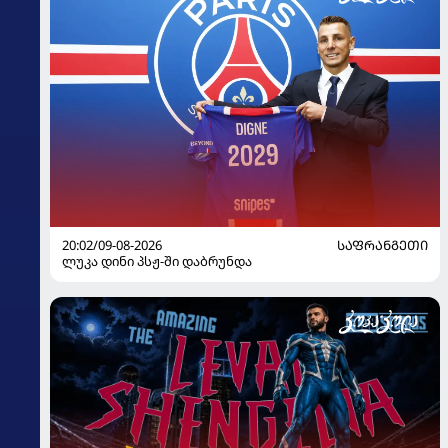
20:02/09-08-2026
ᲡᲐᲤᲠᲐᲜᲒᲔᲗᲘ
ლუკა დინი პსჟ-ში დაბრუნდა