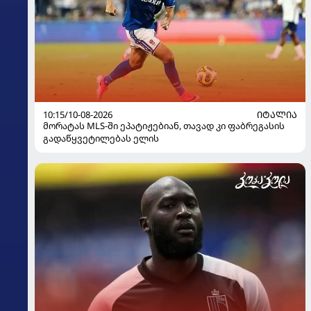
10:15/10-08-2026
ᲘᲢᲐᲚᲘᲐ
მორატას MLS-ში ეპატიჟებიან, თავად კი ფაბრეგასის
გადაწყვეტილებას ელის