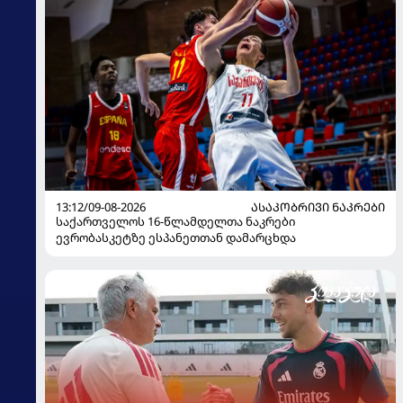
13:12/09-08-2026
ᲐᲡᲐᲙᲝᲑᲠᲘᲕᲘ ᲜᲐᲙᲠᲔᲑᲘ
საქართველოს 16-წლამდელთა ნაკრები
ევრობასკეტზე ესპანეთთან დამარცხდა