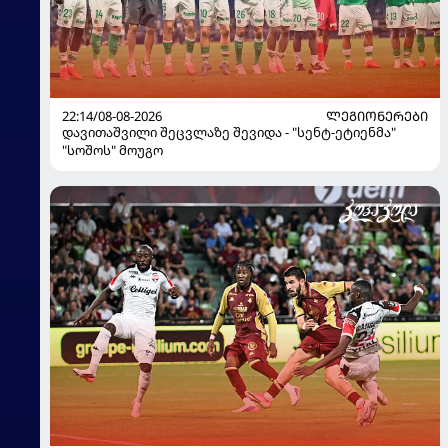
22:14/08-08-2026
ᲚᲔᲒᲘᲝᲜᲔᲠᲔᲑᲘ
დავითაშვილი შეცვლაზე შევიდა - "სენტ-ეტიენმა"
"სოშოს" მოუგო