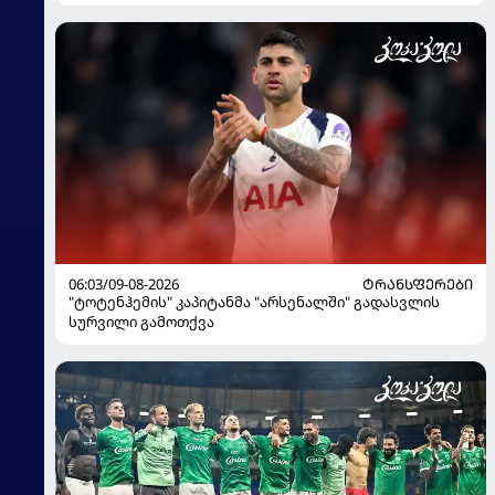
გააკრიტიკა
06:03/09-08-2026
ᲢᲠᲐᲜᲡᲤᲔᲠᲔᲑᲘ
"ტოტენჰემის" კაპიტანმა "არსენალში" გადასვლის
სურვილი გამოთქვა