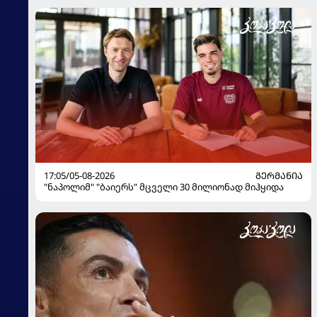
17:05/05-08-2026
ᲒᲔᲠᲛᲐᲜᲘᲐ
"ნაპოლიმ" "ბაიერს" მცველი 30 მილიონად მიჰყიდა