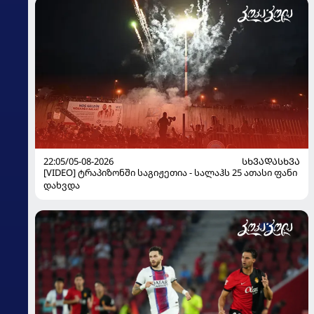
22:05/05-08-2026
ᲡᲮᲕᲐᲓᲐᲡᲮᲕᲐ
[VIDEO] ტრაპიზონში საგიჟეთია - სალაჰს 25 ათასი ფანი
დახვდა