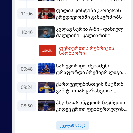
იბრძოლო" - ამორიმმა
ფილიპ კოსტიჩი კარიერას
"როსონერის" ფანები
11:06
ერედივიონში განაგრძობს
დააიმედა
კვლავ სერია A-ში - დანიელ
10:46
მალდინი "კალიარის"
ღირსებას დაიცავს
ფეხბურთის რუბრიკის
13:40
სპონსორი
სარეკორდო შენაძენი -
09:48
ტრაფორდი პრემიერ ლიგის
მორიგ გუნდში გადავიდა
ქართველებისთვის ნაცნობ
09:24
ვან'ტ სხიპს ყაზახეთის
ნაკრები ჩააბარეს
პსჟ საფრანგეთის ნაკრების
08:50
კიდევ ერთი ფეხბურთელის
დამატებას გეგმავს
ყველას ნახვა