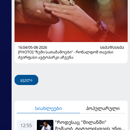
16:04/05-08-2026
ᲡᲮᲕᲐᲓᲐᲡᲮᲕᲐ
[PHOTO] "ჩემი სათამაშოები" - რონალდომ თავისი
ძვირფასი ავტოპარკი აჩვენა
ყველა
სიახლეები
პოპულარული
"როდესაც "მილანში"
12:55
მუშაობ, ტიტულისთვის უნდა