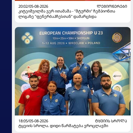
20:02/05-08-2026
ᲚᲔᲒᲘᲝᲜᲔᲠᲔᲑᲘ
კიტეიშვილმა ვერ ითამაშა - "შტურმი" ჩემპიონთა
ლიგაზე "ფენერბაჰჩესთან" დამარცხდა
18:05/05-08-2026
ᲢᲧᲕᲘᲘᲡ ᲡᲠᲝᲚᲐ
ტყვიის სროლა. დიდი წარმატება ვროცლავში