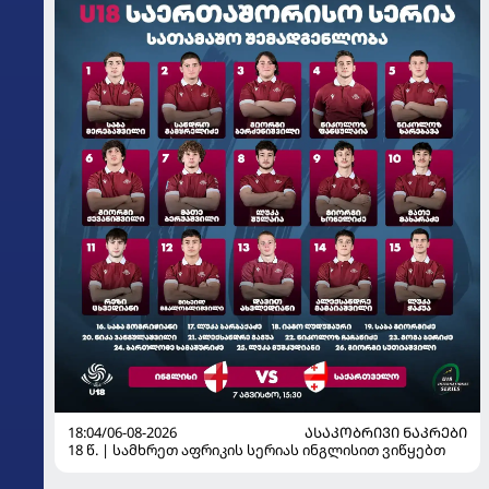
18:04/06-08-2026
ᲐᲡᲐᲙᲝᲑᲠᲘᲕᲘ ᲜᲐᲙᲠᲔᲑᲘ
18 წ. | სამხრეთ აფრიკის სერიას ინგლისით ვიწყებთ