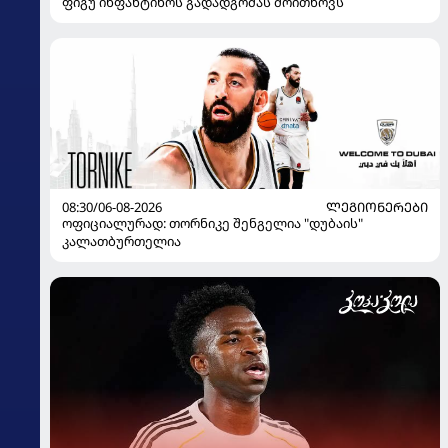
ფიგუ ინფანტინოს გადადგომას მოითხოვს
08:30/06-08-2026
ᲚᲔᲒᲘᲝᲜᲔᲠᲔᲑᲘ
ოფიციალურად: თორნიკე შენგელია "დუბაის"
კალათბურთელია