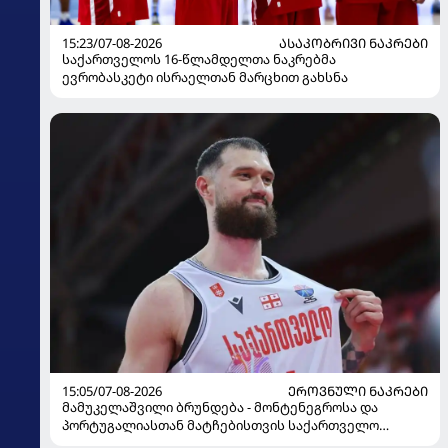
15:23/07-08-2026
ᲐᲡᲐᲙᲝᲑᲠᲘᲕᲘ ᲜᲐᲙᲠᲔᲑᲘ
საქართველოს 16-წლამდელთა ნაკრებმა
ევრობასკეტი ისრაელთან მარცხით გახსნა
15:05/07-08-2026
ᲔᲠᲝᲕᲜᲣᲚᲘ ᲜᲐᲙᲠᲔᲑᲘ
მამუკელაშვილი ბრუნდება - მონტენეგროსა და
პორტუგალიასთან მატჩებისთვის საქართველო
მზადებას 15 კალათბურთელით იწყებს