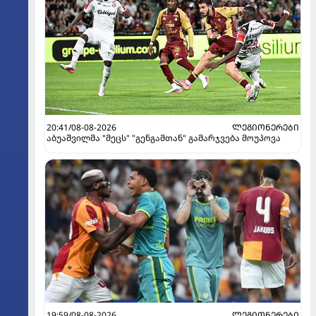
20:41/08-08-2026
ᲚᲔᲒᲘᲝᲜᲔᲠᲔᲑᲘ
აბუაშვილმა "მეცს" "გენგამთან" გამარჯვება მოუპოვა
19:59/08-08-2026
ᲚᲔᲒᲘᲝᲜᲔᲠᲔᲑᲘ