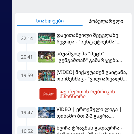
სიახლეები
პოპულარული
დავითაშვილი შეცვლაზე
22:14
შევიდა - "სენტ-ეტიენმა"
"სოშოს" მოუგო
აბუაშვილმა "მეცს"
20:41
"გენგამთან" გამარჯვება
მოუპოვა
[VIDEO] მიქაუტაძემ გაიტანა,
19:59
ოსიმენმაც - "ვილიარეალმა"
სტამბოლში
ფეხბურთის რუბრიკის
"გალათასარაის" მოუგო
23:22
სპონსორი
VIDEO | ეროვნული ლიგა |
19:47
დინამო ბთ 2-2 გაგრა.
გამოსყიდული "დანაშაული"
ხვიჩა ტრავმას გადაურჩა -
16:52