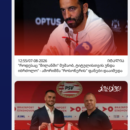
12:55/07-08-2026
ᲘᲢᲐᲚᲘᲐ
"როდესაც "მილანში" მუშაობ, ტიტულისთვის უნდა
იბრძოლო" - ამორიმმა "როსონერის" ფანები დააიმედა