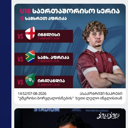
14:52/07-08-2026
ᲐᲡᲐᲙᲝᲑᲠᲘᲕᲘ ᲜᲐᲙᲠᲔᲑᲘ
"უმცროსი ბორჯღალოსნების" ხუთი ლელო ინგლისთან