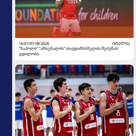
16:01/07-08-2026
ᲘᲢᲐᲚᲘᲐ
"ნაპოლი" "არსენალის" თავდამსხმელის შეძენას
ცდილობს