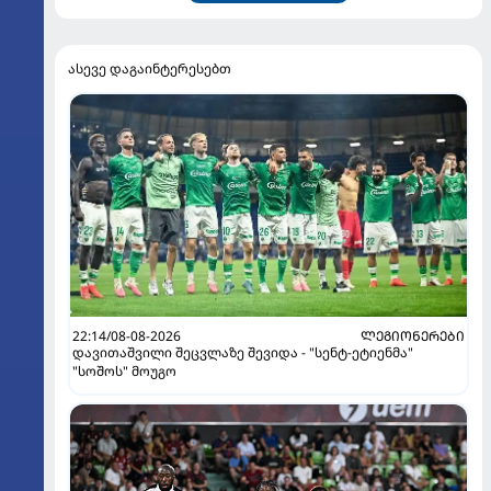
ასევე დაგაინტერესებთ
22:14/08-08-2026
ᲚᲔᲒᲘᲝᲜᲔᲠᲔᲑᲘ
დავითაშვილი შეცვლაზე შევიდა - "სენტ-ეტიენმა"
"სოშოს" მოუგო