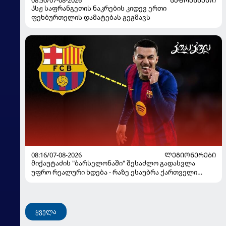
პსჟ საფრანგეთის ნაკრების კიდევ ერთი
ფეხბურთელის დამატებას გეგმავს
08:16/07-08-2026
ᲚᲔᲒᲘᲝᲜᲔᲠᲔᲑᲘ
მიქაუტაძის "ბარსელონაში" შესაძლო გადასვლა
უფრო რეალური ხდება - რაზე ესაუბრა ქართველი
კატალონიელთა მთავარ მწვრთნელს
ყველა