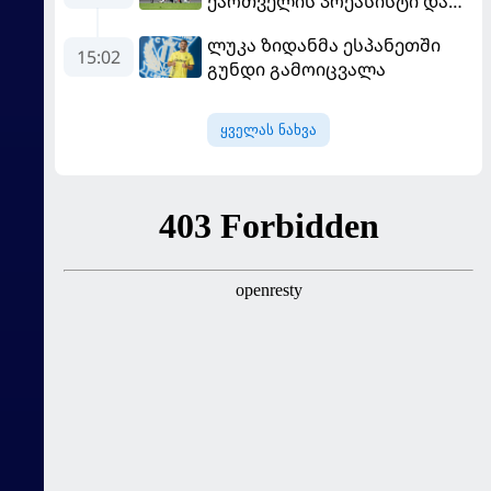
ქართველის პრეასისტი და
პსჟ-ს ფრე "მანჩესტერ
ლუკა ზიდანმა ესპანეთში
იუნაიტედთან"
15:02
გუნდი გამოიცვალა
ყველას ნახვა