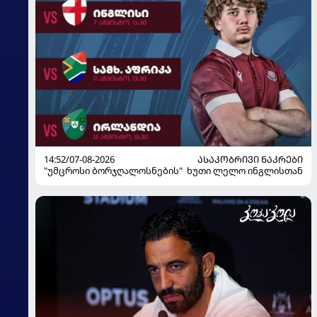
14:52/07-08-2026
ᲐᲡᲐᲙᲝᲑᲠᲘᲕᲘ ᲜᲐᲙᲠᲔᲑᲘ
"უმცროსი ბორჯღალოსნების" ხუთი ლელო ინგლისთან