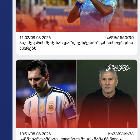
11:02/08-08-2026
ᲡᲐᲤᲠᲐᲜᲒᲔᲗᲘ
პსჟ მეკარის შეძენას და "იუვენტუსში" განათხოვრებას
აპირებს
10:51/08-08-2026
ᲡᲮᲕᲐᲓᲐᲡᲮᲕᲐ
სამწუხარო ამბავი - ლიონელ მესის მამა 68 წლის