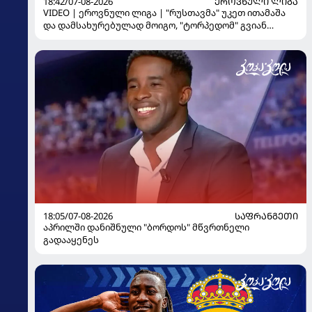
18:42/07-08-2026
ᲔᲠᲝᲕᲜᲣᲚᲘ ᲚᲘᲒᲐ
VIDEO | ეროვნული ლიგა | "რუსთავმა" უკეთ ითამაშა
და დამსახურებულად მოიგო, "ტორპედომ" გვიან
გაიღვიძა...
18:05/07-08-2026
ᲡᲐᲤᲠᲐᲜᲒᲔᲗᲘ
აპრილში დანიშნული "ბორდოს" მწვრთნელი
გადააყენეს