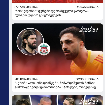
05:55/08-08-2026
ᲢᲠᲐᲜᲡᲤᲔᲠᲔᲑᲘ
"ბარსელონას" ცენტრალური მცველი კარიერას
"ლივერპულში" გააგრძელებს
20:50/07-08-2026
ᲚᲔᲒᲘᲝᲜᲔᲠᲔᲑᲘ
"სეზონს ალისონი დაიწყებს, მამარდაშვილს შანსის
გამოსაყენებლად მოთმინება სჭირდება, რომელსაც
100%-ით მიიღებს" - განაცხადა "ლივერპულის"
ყოფილმა მეკარემ