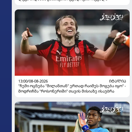
13:00/08-08-2026
ᲘᲢᲐᲚᲘᲐ
"ჩემი ოცნება "მილანთან" ერთად რაიმეს მოგება იყო" -
მოდრიჩმა "როსონერიში" თავის მისიაზე ისაუბრა