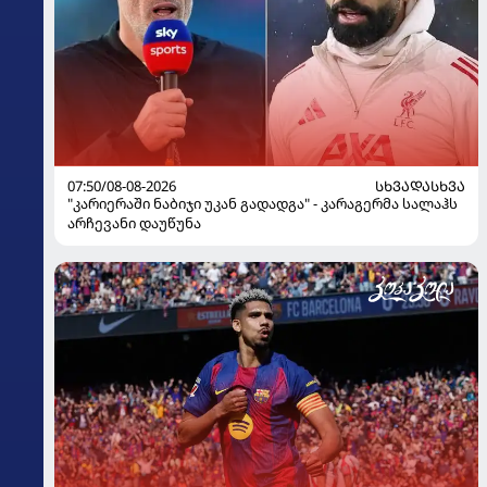
07:50/08-08-2026
ᲡᲮᲕᲐᲓᲐᲡᲮᲕᲐ
"კარიერაში ნაბიჯი უკან გადადგა" - კარაგერმა სალაჰს
არჩევანი დაუწუნა