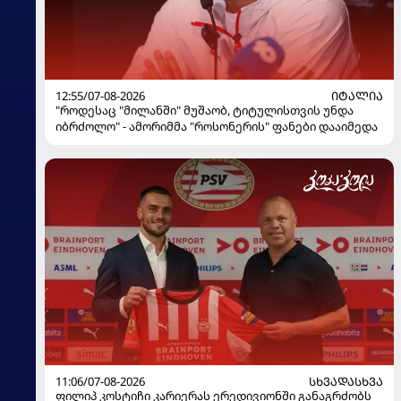
12:55/07-08-2026
ᲘᲢᲐᲚᲘᲐ
"როდესაც "მილანში" მუშაობ, ტიტულისთვის უნდა
იბრძოლო" - ამორიმმა "როსონერის" ფანები დააიმედა
11:06/07-08-2026
ᲡᲮᲕᲐᲓᲐᲡᲮᲕᲐ
ფილიპ კოსტიჩი კარიერას ერედივიონში განაგრძობს