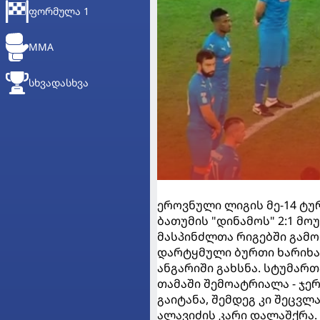
ᲤᲝᲠᲛᲣᲚᲐ 1
MMA
ᲡᲮᲕᲐᲓᲐᲡᲮᲕᲐ
ეროვნული ლიგის მე-14 ტუ
ბათუმის "დინამოს" 2:1 მოუ
მასპინძლთა რიგებში გამო
დარტყმული ბურთი ხარიხას
ანგარიში გახსნა. სტუმართ
თამაში შემოატრიალა - ჯე
გაიტანა, შემდეგ კი შეცვლ
ალავიძის კარი დალაშქრა.