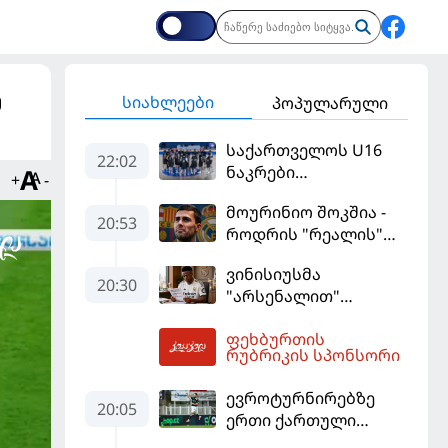
ე
სიახლეები
პოპულარული
საქართველოს U16
22:02
ნაკრები
+
-
ევრობასკეტის
მოურინიო შოკშია -
ფინალურ ეტაპზე – A
20:53
როდრის "რეალის"
დივიზიონში
ლოდინი მობეზრდა
ასპარეზობას იწყებს
ვინისიუსმა
და "ბარსელონაში"
20:30
"არსენალით"
გადადის
დაინტერესება
ფეხბურთის
გამოიყენა და
00:43
რუბრიკის სპონსორი
"რეალთან"
კონტრაქტი
ევროტურნირებზე
მომგებიანად
20:05
ერთი ქართული
გააგრძელა
გოლი მაინც გავიდა