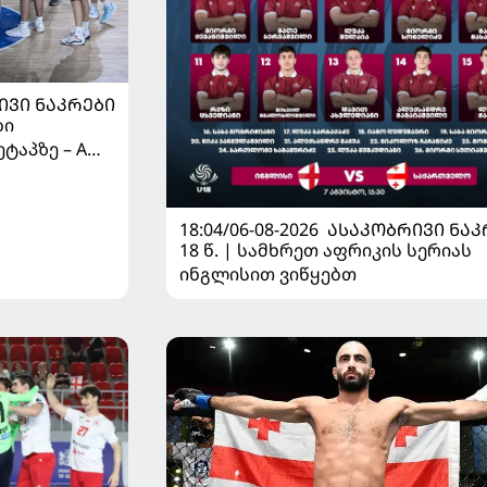
ᲘᲕᲘ ᲜᲐᲙᲠᲔᲑᲘ
ბი
ტაპზე – A
 იწყებს
18:04/06-08-2026
ᲐᲡᲐᲙᲝᲑᲠᲘᲕᲘ ᲜᲐᲙ
18 წ. | სამხრეთ აფრიკის სერიას
ინგლისით ვიწყებთ