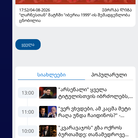
17:52/04-08-2026
ᲔᲕᲠᲝᲞᲐ ᲚᲘᲒᲐ
"ლარნესთან" მატჩში "იბერია 1999"-ის შემადგენლობა
ცნობილია
ყველა
სიახლეები
პოპულარული
"არსენალი" ყველა
13:00
ტიტულისთვის იბრძოლებს,
ჩვენ დინასტიის შექმნა
"ვერ ვხვდები, ამ კაცმა მეტი
გვსურს" - მიკელ არტეტა
11:00
რაღა უნდა ჩაიდინოს?" -
ფიგუ ინფანტინოს
"კვარავაჯოს" გზა ოქროს
გადადგომას მოითხოვს
10:00
ბურთამდე: თანამედროვე