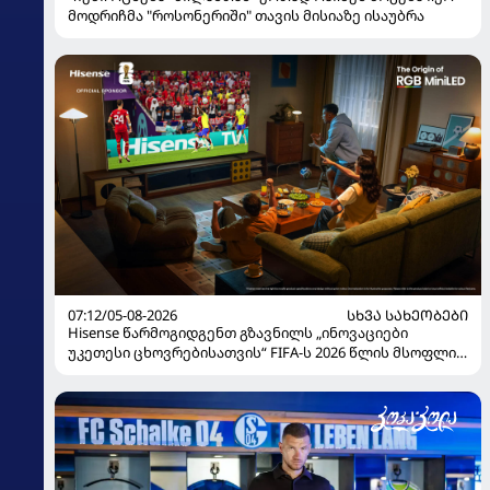
მოდრიჩმა "როსონერიში" თავის მისიაზე ისაუბრა
07:12/05-08-2026
ᲡᲮᲕᲐ ᲡᲐᲮᲔᲝᲑᲔᲑᲘ
Hisense წარმოგიდგენთ გზავნილს „ინოვაციები
უკეთესი ცხოვრებისათვის“ FIFA-ს 2026 წლის მსოფლიო
ჩემპიონატზე