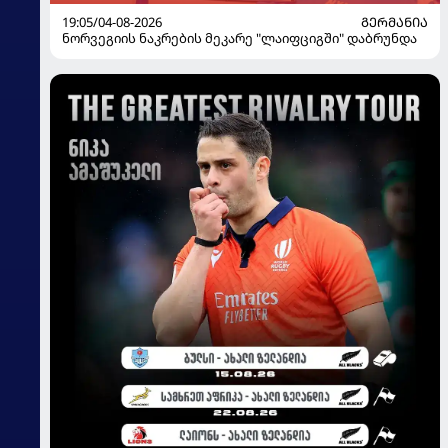
19:05/04-08-2026
ᲒᲔᲠᲛᲐᲜᲘᲐ
ნორვეგიის ნაკრების მეკარე "ლაიფციგში" დაბრუნდა