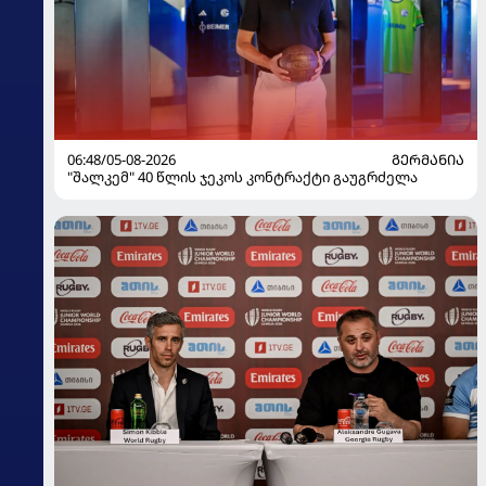
06:48/05-08-2026
ᲒᲔᲠᲛᲐᲜᲘᲐ
"შალკემ" 40 წლის ჯეკოს კონტრაქტი გაუგრძელა