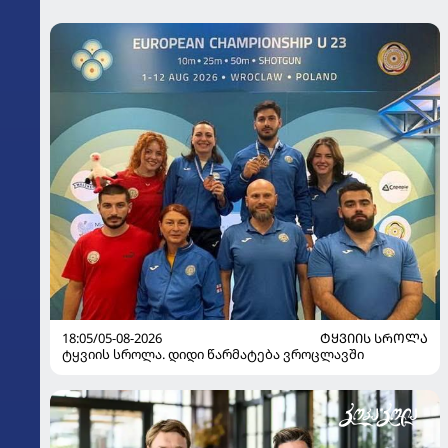
18:05/05-08-2026
ᲢᲧᲕᲘᲘᲡ ᲡᲠᲝᲚᲐ
ტყვიის სროლა. დიდი წარმატება ვროცლავში