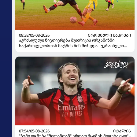
08:38/05-08-2026
ᲔᲠᲝᲕᲜᲣᲚᲘ ᲜᲐᲙᲠᲔᲑᲘ
აკრძალული ნივთიერება მუდრიკის ორგანიზმი
საქართველოსთან მატჩის წინ მოხვდა - უკრაინელი
ჟურნალისტი ფეხბურთელის დისკვალიფიკაციაზე
ინფორმაციას ავრცელებს
07:54/05-08-2026
ᲘᲢᲐᲚᲘᲐ
"ჩემი ოცნება "მილანთან" ერთად რაიმეს მოგება იყო" -