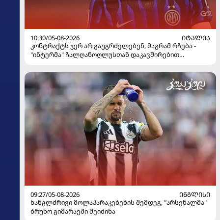
10:30/05-08-2026
ᲘᲢᲐᲚᲘᲐ
კონტრაქტს ჯერ არ გაუგრძელებენ, მაგრამ რჩება -
"ინტერმა" ჩალღანოღლუსთან დაკავშირებით
გადაწყვეტილება მიიღო
09:27/05-08-2026
ᲘᲜᲒᲚᲘᲡᲘ
ხანგლძრივი მოლაპარაკებების შემდეგ, "არსენალმა"
ბრუნო გიმარაეში შეიძინა