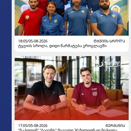
18:05/05-08-2026
ᲢᲧᲕᲘᲘᲡ ᲡᲠᲝᲚᲐ
ტყვიის სროლა. დიდი წარმატება ვროცლავში
17:05/05-08-2026
ᲒᲔᲠᲛᲐᲜᲘᲐ
"ნაპოლიმ" "ბაიერს" მცველი 30 მილიონად მიჰყიდა