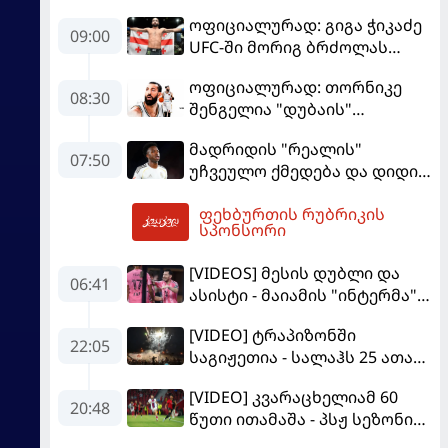
ოფიციალურად: გიგა ჭიკაძე
09:00
UFC-ში მორიგ ბრძოლას
სექტემბერში გამართავს
ოფიციალურად: თორნიკე
08:30
შენგელია "დუბაის"
კალათბურთელია
მადრიდის "რეალის"
07:50
უჩვეულო ქმედება და დიდი
კომპრომისი - ვინისიუსის
ფეხბურთის რუბრიკის
მომავალი გადაწყდა
10:00
სპონსორი
[VIDEOS] მესის დუბლი და
06:41
ასისტი - მაიამის "ინტერმა"
"სან ლუისს" მოუგო
[VIDEO] ტრაპიზონში
22:05
საგიჟეთია - სალაჰს 25 ათასი
ფანი დახვდა
[VIDEO] კვარაცხელიამ 60
20:48
წუთი ითამაშა - პსჟ სეზონის
პირველ მატჩში