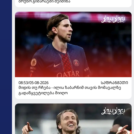
ბრუნო გიმარაეში შეიძინა
08:53/05-08-2026
ᲡᲐᲤᲠᲐᲜᲒᲔᲗᲘ
მიდის თუ რჩება - ილია ზაბარნიმ თავის მომავალზე
გადაწყვეტილება მიიღო