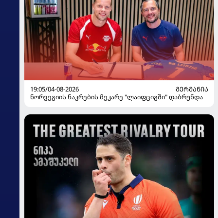
19:05/04-08-2026
ᲒᲔᲠᲛᲐᲜᲘᲐ
ნორვეგიის ნაკრების მეკარე "ლაიფციგში" დაბრუნდა