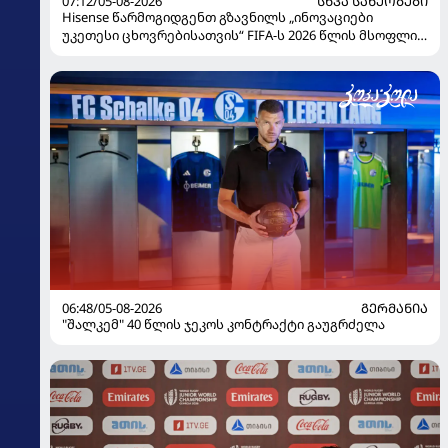
07:12/05-08-2026
ᲡᲮᲕᲐ ᲡᲐᲮᲔᲝᲑᲔᲑᲘ
Hisense წარმოგიდგენთ გზავნილს „ინოვაციები
უკეთესი ცხოვრებისათვის“ FIFA-ს 2026 წლის მსოფლიო
ჩემპიონატზე
06:48/05-08-2026
ᲒᲔᲠᲛᲐᲜᲘᲐ
"შალკემ" 40 წლის ჯეკოს კონტრაქტი გაუგრძელა