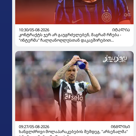
10:30/05-08-2026
ᲘᲢᲐᲚᲘᲐ
კონტრაქტს ჯერ არ გაუგრძელებენ, მაგრამ რჩება -
"ინტერმა" ჩალღანოღლუსთან დაკავშირებით
გადაწყვეტილება მიიღო
09:27/05-08-2026
ᲘᲜᲒᲚᲘᲡᲘ
ხანგლძრივი მოლაპარაკებების შემდეგ, "არსენალმა"