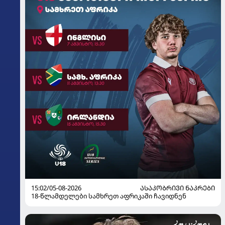
15:02/05-08-2026
ᲐᲡᲐᲙᲝᲑᲠᲘᲕᲘ ᲜᲐᲙᲠᲔᲑᲘ
18-წლამდელები სამხრეთ აფრიკაში ჩავიდნენ