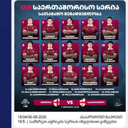
18:04/06-08-2026
ᲐᲡᲐᲙᲝᲑᲠᲘᲕᲘ ᲜᲐᲙᲠᲔᲑᲘ
18 წ. | სამხრეთ აფრიკის სერიას ინგლისით ვიწყებთ