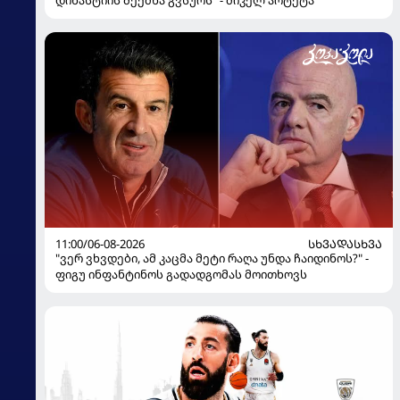
დინასტიის შექმნა გვსურს" - მიკელ არტეტა
11:00/06-08-2026
ᲡᲮᲕᲐᲓᲐᲡᲮᲕᲐ
"ვერ ვხვდები, ამ კაცმა მეტი რაღა უნდა ჩაიდინოს?" -
ფიგუ ინფანტინოს გადადგომას მოითხოვს