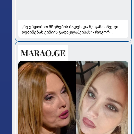
„ნუ ენდობით მწერების ბადეს და ნუ გამოიწვევთ
ღებინებას ქიმიის გადაყლაპვისას“ - როგორ
ვიხსნათ ბავშვი კრიტიკულ სიტუაციაში, პედიატრ
სალომე ახვლედიანის რჩევები