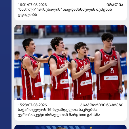
16:01/07-08-2026
ᲘᲢᲐᲚᲘᲐ
"ნაპოლი" "არსენალის" თავდამსხმელის შეძენას
ცდილობს
15:23/07-08-2026
ᲐᲡᲐᲙᲝᲑᲠᲘᲕᲘ ᲜᲐᲙᲠᲔᲑᲘ
საქართველოს 16-წლამდელთა ნაკრებმა
ევრობასკეტი ისრაელთან მარცხით გახსნა