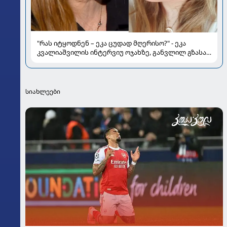
"რას იტყოდნენ – ეკა ცუდად მღერისო?" - ეკა
კვალიაშვილის ინტერვიუ ოჯახზე, განვლილ გზასა
და რთულ პერიოდზე
სიახლეები