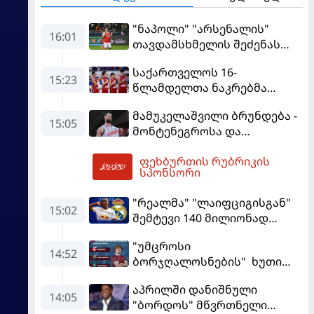
"ნაპოლი" "არსენალის"
16:01
თავდამსხმელის შეძენას
ცდილობს
საქართველოს 16-
15:23
წლამდელთა ნაკრებმა
ევრობასკეტი ისრაელთან
მამუკელაშვილი ბრუნდება -
მარცხით გახსნა
15:05
მონტენეგროსა და
პორტუგალიასთან
ფეხბურთის რუბრიკის
მატჩებისთვის საქართველო
16:27
სპონსორი
მზადებას 15
კალათბურთელით იწყებს
"რეალმა" "ლაიფციგისგან"
15:02
შემტევი 140 მილიონად
შეიძინა
"უმცროსი
14:52
ბორჯღალოსნების" ხუთი
ლელო ინგლისთან
აპრილში დანიშნული
14:05
"ბორდოს" მწვრთნელი