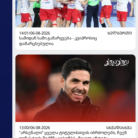
14:01/06-08-2026
ᲮᲔᲚᲑᲣᲠᲗᲘ
სამიდან სამი გამარჯვება - კვიპროსიც
დამარცხებულია
13:00/06-08-2026
ᲡᲮᲕᲐᲓᲐᲡᲮᲕᲐ
"არსენალი" ყველა ტიტულისთვის იბრძოლებს, ჩვენ