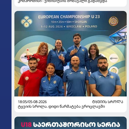
კომპრომისი - ვინისიუსის მომავალი გადაწყდა
18:05/05-08-2026
ᲢᲧᲕᲘᲘᲡ ᲡᲠᲝᲚᲐ
ტყვიის სროლა. დიდი წარმატება ვროცლავში