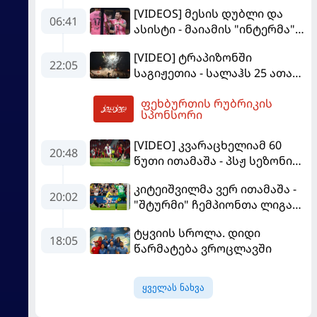
კომპრომისი - ვინისიუსის
[VIDEOS] მესის დუბლი და
მომავალი გადაწყდა
06:41
ასისტი - მაიამის "ინტერმა"
"სან ლუისს" მოუგო
[VIDEO] ტრაპიზონში
22:05
საგიჟეთია - სალაჰს 25 ათასი
ფანი დახვდა
ფეხბურთის რუბრიკის
08:06
სპონსორი
[VIDEO] კვარაცხელიამ 60
20:48
წუთი ითამაშა - პსჟ სეზონის
პირველ მატჩში
კიტეიშვილმა ვერ ითამაშა -
"მალიორკასთან"
20:02
"შტურმი" ჩემპიონთა ლიგაზე
დამარცხდა
"ფენერბაჰჩესთან"
ტყვიის სროლა. დიდი
დამარცხდა
18:05
წარმატება ვროცლავში
ყველას ნახვა