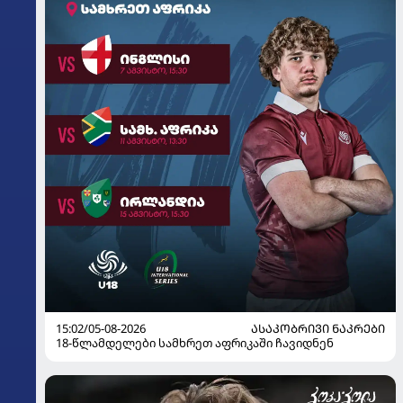
15:02/05-08-2026
ᲐᲡᲐᲙᲝᲑᲠᲘᲕᲘ ᲜᲐᲙᲠᲔᲑᲘ
18-წლამდელები სამხრეთ აფრიკაში ჩავიდნენ