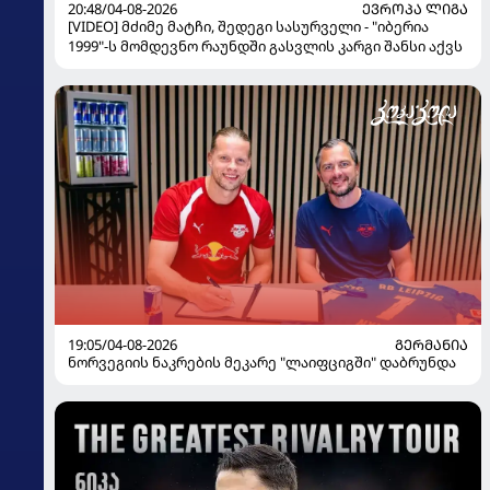
20:48/04-08-2026
ᲔᲕᲠᲝᲞᲐ ᲚᲘᲒᲐ
[VIDEO] მძიმე მატჩი, შედეგი სასურველი - "იბერია
1999"-ს მომდევნო რაუნდში გასვლის კარგი შანსი აქვს
19:05/04-08-2026
ᲒᲔᲠᲛᲐᲜᲘᲐ
ნორვეგიის ნაკრების მეკარე "ლაიფციგში" დაბრუნდა