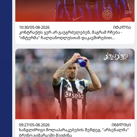
10:30/05-08-2026
ᲘᲢᲐᲚᲘᲐ
კონტრაქტს ჯერ არ გაუგრძელებენ, მაგრამ რჩება -
"ინტერმა" ჩალღანოღლუსთან დაკავშირებით
გადაწყვეტილება მიიღო
09:27/05-08-2026
ᲘᲜᲒᲚᲘᲡᲘ
ხანგლძრივი მოლაპარაკებების შემდეგ, "არსენალმა"
ბრუნო გიმარაეში შეიძინა