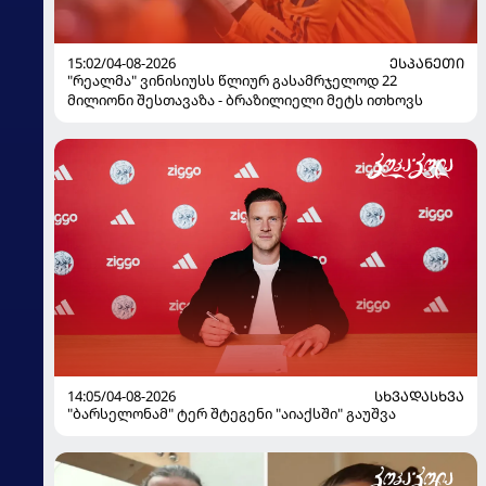
15:02/04-08-2026
ᲔᲡᲞᲐᲜᲔᲗᲘ
"რეალმა" ვინისიუსს წლიურ გასამრჯელოდ 22
მილიონი შესთავაზა - ბრაზილიელი მეტს ითხოვს
14:05/04-08-2026
ᲡᲮᲕᲐᲓᲐᲡᲮᲕᲐ
"ბარსელონამ" ტერ შტეგენი "აიაქსში" გაუშვა