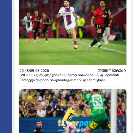
20:48/05-08-2026
ᲚᲔᲒᲘᲝᲜᲔᲠᲔᲑᲘ
[VIDEO] კვარაცხელიამ 60 წუთი ითამაშა - პსჟ სეზონის
პირველ მატჩში "მალიორკასთან" დამარცხდა