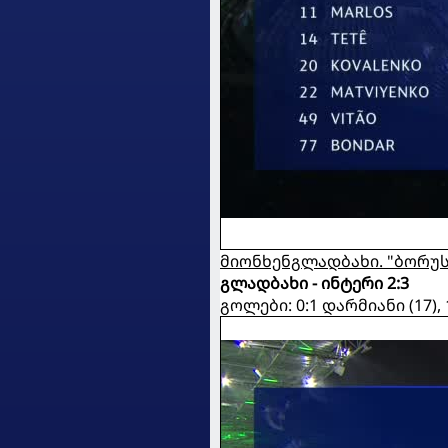
მიონხენგლადბახი. "ბორუს
გლადბახი - ინტერი 2:3
გოლები: 0:1 დარმიანი (17), 1: