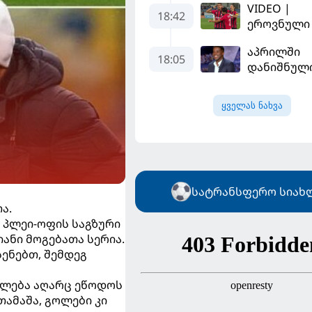
ით მიიღებს
VIDEO |
იქნება პსჟ
18:42
განაცხადა
ეროვნული 
ძირითადი
"ლივერპუ
"რუსთავმა
მეკარე?
ყოფილმა
აპრილში
ითამაშა დ
18:05
მეკარემ
დანიშნულ
დამსახურ
"ბორდოს"
მოიგო,
მწვრთნელ
"ტორპედო
ყველას ნახვა
გადააყენე
გვიან გაიღვ
სატრანსფერო სიახ
ა.
ც პლეი-ოფის საგზური
ანი მოგებათა სერია.
სენებთ, შემდეგ
იძლება აღარც ეწოდოს
თამაშა, გოლები კი