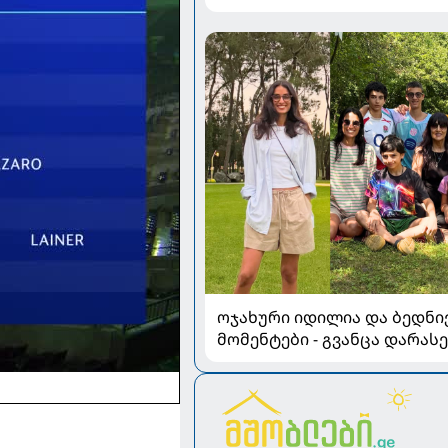
ლეკვეიშვილი პლასტიკურ
ქირურგიაზე
ოჯახური იდილია და ბედნი
მომენტები - გვანცა დარას
ზაფხულის არდადეგებიდან
კადრებს აზიარებს