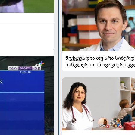
შექცევადია თუ არა სიბერე
სინკლერის ინოვაციური კვ
და OSK გენური თერაპია