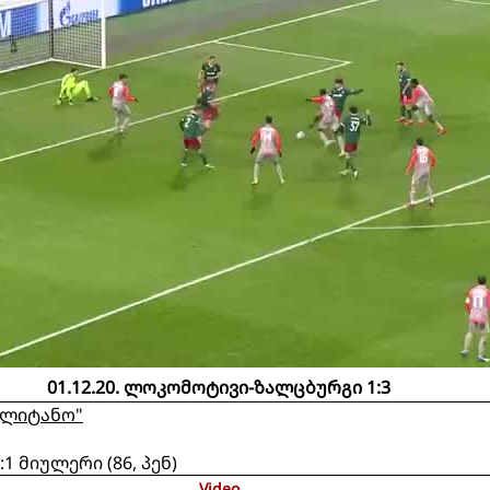
01.12.20. ლოკომოტივი-ზალცბურგი 1:3
ოლიტანო"
:1 მიულერი (86, პენ)
Video