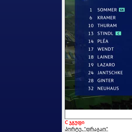
C ჯგუფი
პორტუ. "დრაგაო"