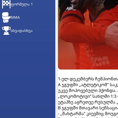
ᲤᲝᲠᲛᲣᲚᲐ 1
MMA
ᲡᲮᲕᲐᲓᲐᲡᲮᲕᲐ
1-ელ დეკემბერს ჩემპიონთა
A ჯგუფში „ატლეტიკომ“ საკ
უკვე მოპოვებული ჰქონდა. 
„ლოკომოტივი“ სახლში 1:3
ეტაპზე აგრეთვე რუსულმა „
B ჯგუფში მთავარი სენსაცი
- „შახტარმა“ კიევშიც მოუ