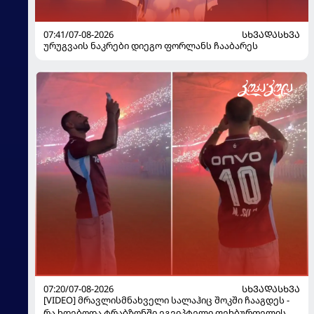
07:41/07-08-2026
ᲡᲮᲕᲐᲓᲐᲡᲮᲕᲐ
ურუგვაის ნაკრები დიეგო ფორლანს ჩააბარეს
07:20/07-08-2026
ᲡᲮᲕᲐᲓᲐᲡᲮᲕᲐ
[VIDEO] მრავლისმნახველი სალაჰიც შოკში ჩააგდეს -
რა ხდებოდა ტრაბზონში ეგვიპტელი ფეხბურთელის