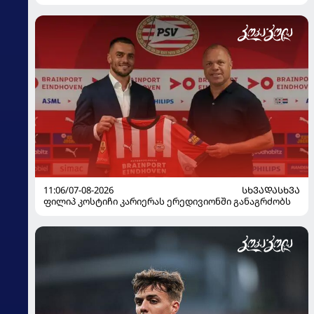
11:06/07-08-2026
ᲡᲮᲕᲐᲓᲐᲡᲮᲕᲐ
ფილიპ კოსტიჩი კარიერას ერედივიონში განაგრძობს