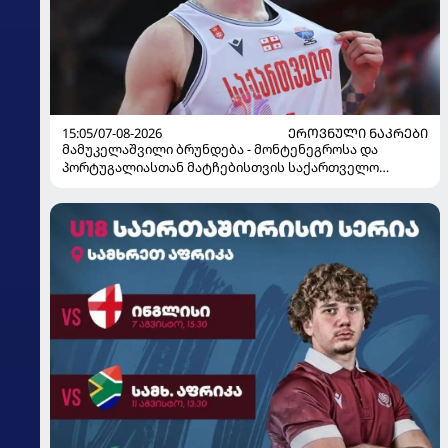
15:05/07-08-2026
ᲔᲠᲝᲕᲜᲣᲚᲘ ᲜᲐᲙᲠᲔᲑᲘ
მამუკელაშვილი ბრუნდება - მონტენეგროსა და
პორტუგალიასთან მატჩებისთვის საქართველო
მზადებას 15 კალათბურთელით იწყებს