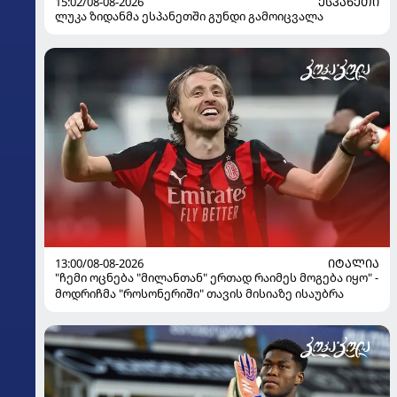
15:02/08-08-2026
ᲔᲡᲞᲐᲜᲔᲗᲘ
ლუკა ზიდანმა ესპანეთში გუნდი გამოიცვალა
13:00/08-08-2026
ᲘᲢᲐᲚᲘᲐ
"ჩემი ოცნება "მილანთან" ერთად რაიმეს მოგება იყო" -
მოდრიჩმა "როსონერიში" თავის მისიაზე ისაუბრა