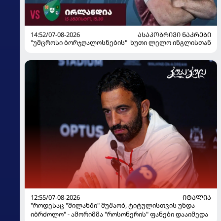
14:52/07-08-2026
ᲐᲡᲐᲙᲝᲑᲠᲘᲕᲘ ᲜᲐᲙᲠᲔᲑᲘ
"უმცროსი ბორჯღალოსნების" ხუთი ლელო ინგლისთან
12:55/07-08-2026
ᲘᲢᲐᲚᲘᲐ
"როდესაც "მილანში" მუშაობ, ტიტულისთვის უნდა
იბრძოლო" - ამორიმმა "როსონერის" ფანები დააიმედა