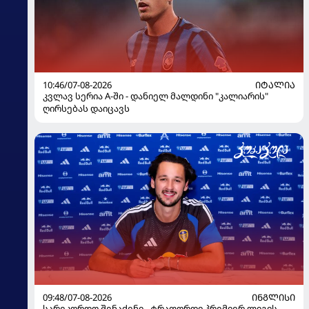
10:46/07-08-2026
ᲘᲢᲐᲚᲘᲐ
კვლავ სერია A-ში - დანიელ მალდინი "კალიარის"
ღირსებას დაიცავს
09:48/07-08-2026
ᲘᲜᲒᲚᲘᲡᲘ
სარეკორდო შენაძენი - ტრაფორდი პრემიერ ლიგის