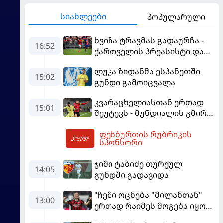
სიახლეები
პოპულარული
ხვიჩა ტრავმას გადაურჩა -
16:52
ქართველის პრეასისტი და
პსჟ-ს ფრე "მანჩესტერ
ლუკა ზიდანმა ესპანეთში
იუნაიტედთან"
15:02
გუნდი გამოიცვალა
კვარაცხელიასთან ერთად
15:01
შეუტევს - მუნდიალის გმირი
მალე პსჟ-ს ფეხბურთელი
ფეხბურთის რუბრიკის
გახდება
19:23
სპონსორი
ჯიმი ტაბიძე თურქულ
14:05
გუნდში გადავიდა
"ჩემი ოცნება "მილანთან"
13:00
ერთად რაიმეს მოგება იყო" -
მოდრიჩმა "როსონერიში"