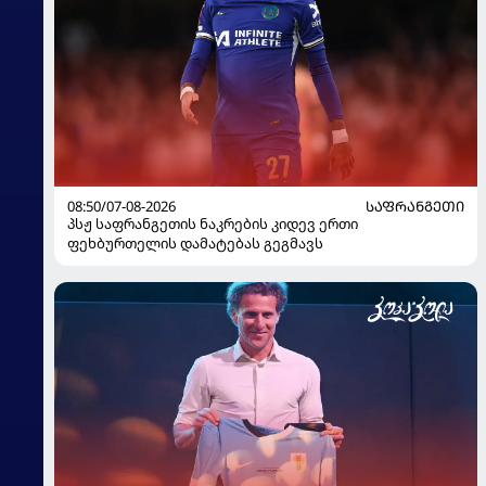
08:50/07-08-2026
ᲡᲐᲤᲠᲐᲜᲒᲔᲗᲘ
პსჟ საფრანგეთის ნაკრების კიდევ ერთი
ფეხბურთელის დამატებას გეგმავს