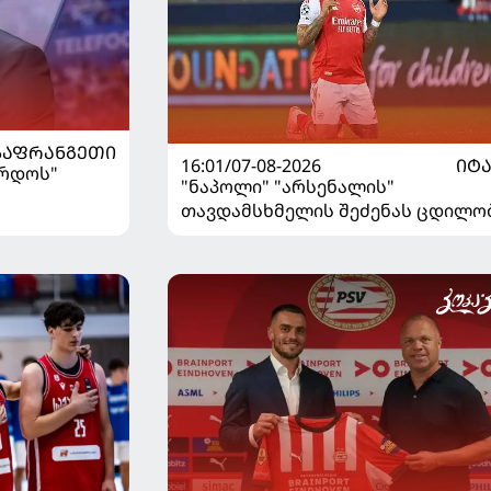
ᲡᲐᲤᲠᲐᲜᲒᲔᲗᲘ
16:01/07-08-2026
ᲘᲢ
ორდოს"
"ნაპოლი" "არსენალის"
თავდამსხმელის შეძენას ცდილო