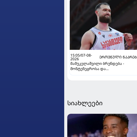
15:05/07-08-
ᲔᲠᲝᲕᲜᲣᲚᲘ ᲜᲐᲙᲠᲔ
2026
მამუკელაშვილი ბრუნდება -
მონტენეგროსა და
პორტუგალიასთან მატჩებისთვის
საქართველო მზადებას 15
კალათბურთელით იწყებს
სიახლეები