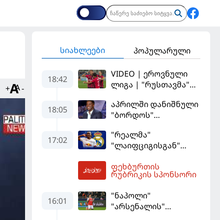
სიახლეები
პოპულარული
VIDEO | ეროვნული
18:42
ლიგა | "რუსთავმა"
+
-
უკეთ ითამაშა და
აპრილში დანიშნული
დამსახურებულად
18:05
"ბორდოს"
მოიგო, "ტორპედომ"
მწვრთნელი
გვიან გაიღვიძა...
"რეალმა"
გადააყენეს
17:02
"ლაიფციგისგან"
შემტევი 140
ფეხბურთის
მილიონად შეიძინა
19:56
რუბრიკის სპონსორი
"ნაპოლი"
16:01
"არსენალის"
თავდამსხმელის