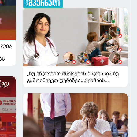
ᲐᲚᲘᲐ
ბს
„ნუ ენდობით მწერების ბადეს და ნუ
გამოიწვევთ ღებინებას ქიმიის
გადაყლაპვისას“ - როგორ ვიხსნათ
ბავშვი კრიტიკულ სიტუაციაში,
პედიატრ სალომე ახვლედიანის
რჩევები