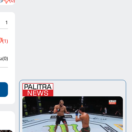
)
/
(0)
1
(1)
ა
(0)