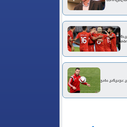
მაკ
თბი
ჯაბა კანკავა: