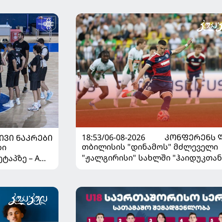
18:53/06-08-2026
ᲙᲝᲜᲤᲔᲠᲔᲜᲡ 
ᲘᲕᲘ ᲜᲐᲙᲠᲔᲑᲘ
თბილისის "დინამოს" მძლეველი
ბი
"ჟალგირისი" სახლში "ჰაიდუკთან
ტაპზე – A
განადგურდა
 იწყებს