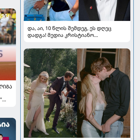
და, აი, 10 წლის შემდეგ, ეს დღეც
დადგა! მედია კრისტიანო
რონალდოსა და ჯორჯინა
როდრიგესის ქორწილზე წერს
ᲚᲘᲒᲐ
"