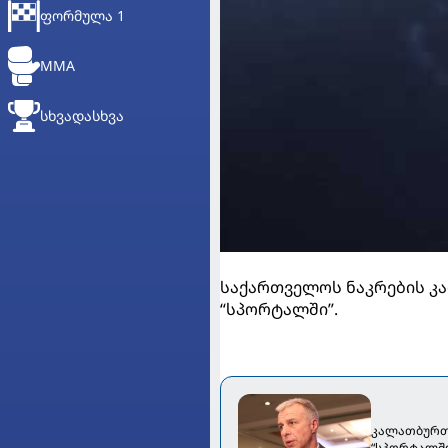
ᲤᲝᲠᲛᲣᲚᲐ 1
MMA
ᲡᲮᲕᲐᲓᲐᲡᲮᲕᲐ
საქართველოს ნაკრების კ
“სპორტალში”.
კალათბურთი
“სპორტალში”