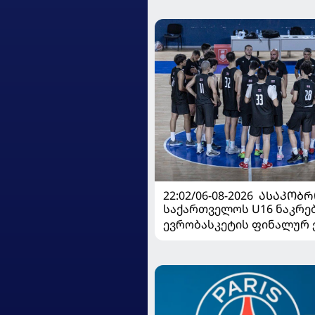
22:02/06-08-2026
ᲐᲡᲐᲙᲝᲑᲠ
საქართველოს U16 ნაკრე
ევრობასკეტის ფინალურ ე
დივიზიონში ასპარეზობას