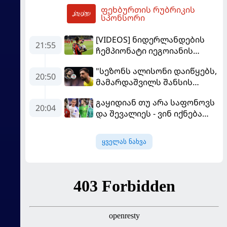
ფეხბურთის რუბრიკის
გააგრძელებს
08:56
სპონსორი
[VIDEOS] ნიდერლანდების
21:55
ჩემპიონატი იეგოიანის
გოლით გაიხსნა - ის მატჩის
"სეზონს ალისონი დაიწყებს,
MVP გახდა
20:50
მამარდაშვილს შანსის
გამოსაყენებლად
გაყიდიან თუ არა საფონოვს
მოთმინება სჭირდება,
20:04
და შევალიეს - ვინ იქნება
რომელსაც 100%-ით
პსჟ-ს ძირითადი მეკარე?
მიიღებს" - განაცხადა
"ლივერპულის" ყოფილმა
ყველას ნახვა
მეკარემ