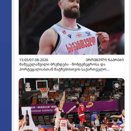
15:05/07-08-2026
ᲔᲠᲝᲕᲜᲣᲚᲘ ᲜᲐᲙᲠᲔᲑᲘ
მამუკელაშვილი ბრუნდება - მონტენეგროსა და
პორტუგალიასთან მატჩებისთვის საქართველო
მზადებას 15 კალათბურთელით იწყებს