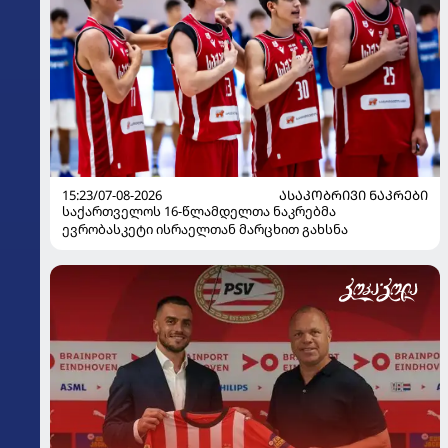
15:23/07-08-2026
ᲐᲡᲐᲙᲝᲑᲠᲘᲕᲘ ᲜᲐᲙᲠᲔᲑᲘ
საქართველოს 16-წლამდელთა ნაკრებმა
ევრობასკეტი ისრაელთან მარცხით გახსნა