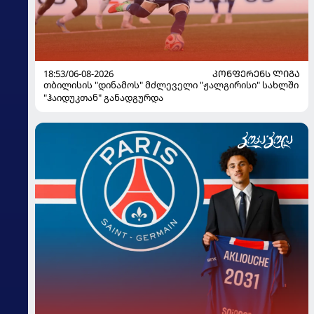
18:53/06-08-2026
ᲙᲝᲜᲤᲔᲠᲔᲜᲡ ᲚᲘᲒᲐ
თბილისის "დინამოს" მძლეველი "ჟალგირისი" სახლში
"ჰაიდუკთან" განადგურდა