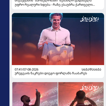
მიქაუტაძის "ბარსელონაში" შესაძლო გადასვლა
უფრო რეალური ხდება - რაზე ესაუბრა ქართველი
კატალონიელთა მთავარ მწვრთნელს
07:41/07-08-2026
ᲡᲮᲕᲐᲓᲐᲡᲮᲕᲐ
ურუგვაის ნაკრები დიეგო ფორლანს ჩააბარეს