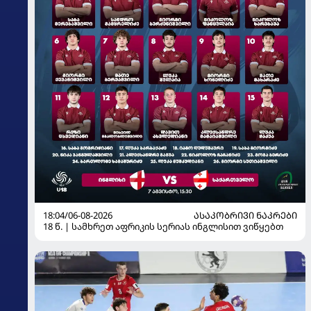
18:04/06-08-2026
ᲐᲡᲐᲙᲝᲑᲠᲘᲕᲘ ᲜᲐᲙᲠᲔᲑᲘ
18 წ. | სამხრეთ აფრიკის სერიას ინგლისით ვიწყებთ