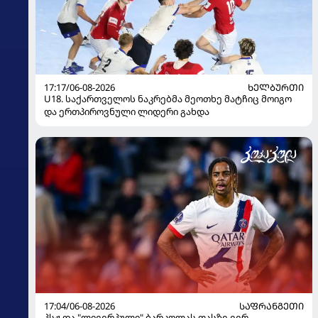
17:17/06-08-2026
ᲮᲔᲚᲑᲣᲠᲗᲘ
U18. საქართველოს ნაკრებმა მეოთხე მატჩიც მოიგო
და ერთპიროვნული ლიდერი გახდა
17:04/06-08-2026
ᲡᲐᲤᲠᲐᲜᲒᲔᲗᲘ
პსჟ და "ლივერპული" ბარკოლას ფასზე ვერ