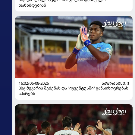
თანხმდებიან
16:02/06-08-2026
ᲡᲐᲤᲠᲐᲜᲒᲔᲗᲘ
პსჟ მეკარის შეძენას და "იუვენტუსში" განათხოვრებას
აპირებს