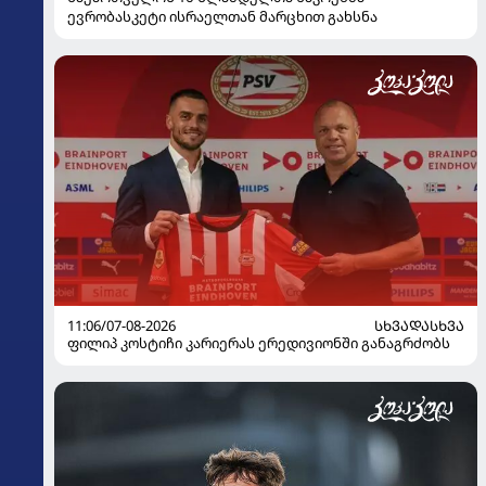
ევრობასკეტი ისრაელთან მარცხით გახსნა
11:06/07-08-2026
ᲡᲮᲕᲐᲓᲐᲡᲮᲕᲐ
ფილიპ კოსტიჩი კარიერას ერედივიონში განაგრძობს