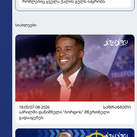
რომლებიც ყველა ქალის გულს იპყრობს
სიახლეები
18:05/07-08-2026
ᲡᲐᲤᲠᲐᲜᲒᲔᲗᲘ
აპრილში დანიშნული "ბორდოს" მწვრთნელი
გადააყენეს