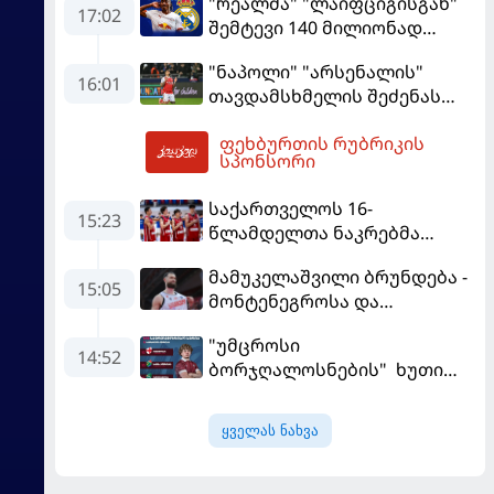
"რეალმა" "ლაიფციგისგან"
17:02
შემტევი 140 მილიონად
შეიძინა
"ნაპოლი" "არსენალის"
16:01
თავდამსხმელის შეძენას
ცდილობს
ფეხბურთის რუბრიკის
18:45
სპონსორი
საქართველოს 16-
15:23
წლამდელთა ნაკრებმა
ევრობასკეტი ისრაელთან
მამუკელაშვილი ბრუნდება -
მარცხით გახსნა
15:05
მონტენეგროსა და
პორტუგალიასთან
"უმცროსი
მატჩებისთვის საქართველო
14:52
ბორჯღალოსნების" ხუთი
მზადებას 15
ლელო ინგლისთან
კალათბურთელით იწყებს
ყველას ნახვა