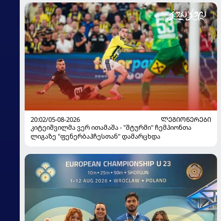
20:02/05-08-2026
ᲚᲔᲒᲘᲝᲜᲔᲠᲔᲑᲘ
კიტეიშვილმა ვერ ითამაშა - "შტურმი" ჩემპიონთა
ლიგაზე "ფენერბაჰჩესთან" დამარცხდა