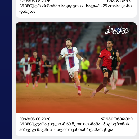
22:05/05-08-2026
ᲡᲮᲕᲐᲓᲐᲡᲮᲕᲐ
[VIDEO] ტრაპიზონში საგიჟეთია - სალაჰს 25 ათასი ფანი
დახვდა
20:48/05-08-2026
ᲚᲔᲒᲘᲝᲜᲔᲠᲔᲑᲘ
[VIDEO] კვარაცხელიამ 60 წუთი ითამაშა - პსჟ სეზონის
პირველ მატჩში "მალიორკასთან" დამარცხდა