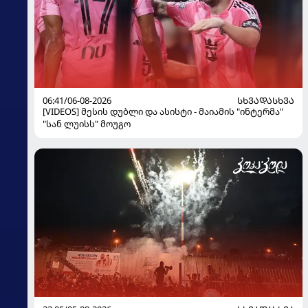
06:41/06-08-2026
ᲡᲮᲕᲐᲓᲐᲡᲮᲕᲐ
[VIDEOS] მესის დუბლი და ასისტი - მაიამის "ინტერმა"
"სან ლუისს" მოუგო