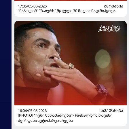
17:05/05-08-2026
ᲒᲔᲠᲛᲐᲜᲘᲐ
"ნაპოლიმ" "ბაიერს" მცველი 30 მილიონად მიჰყიდა
16:04/05-08-2026
ᲡᲮᲕᲐᲓᲐᲡᲮᲕᲐ
[PHOTO] "ჩემი სათამაშოები" - რონალდომ თავისი
ძვირფასი ავტოპარკი აჩვენა