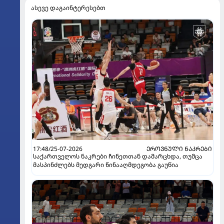
ასევე დაგაინტერესებთ
17:48/25-07-2026
ᲔᲠᲝᲕᲜᲣᲚᲘ ᲜᲐᲙᲠᲔᲑᲘ
საქართველოს ნაკრები ჩინეთთან დამარცხდა, თუმცა
მასპინძლებს მედგარი წინააღმდეგობა გაუწია