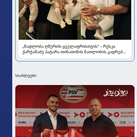
„მადლობა ღმერთს ყველაფრისთვის“ – რუსკა
ქარქაშაძე პატარა თინათინის ნათლობის კადრებს
აქვეყნებს
სიახლეები