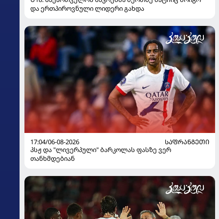
და ერთპიროვნული ლიდერი გახდა
17:04/06-08-2026
ᲡᲐᲤᲠᲐᲜᲒᲔᲗᲘ
პსჟ და "ლივერპული" ბარკოლას ფასზე ვერ
თანხმდებიან