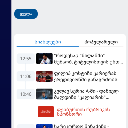
ყველა
სიახლეები
პოპულარული
"როდესაც "მილანში"
12:55
მუშაობ, ტიტულისთვის უნდა
იბრძოლო" - ამორიმმა
ფილიპ კოსტიჩი კარიერას
"როსონერის" ფანები
11:06
ერედივიონში განაგრძობს
დააიმედა
კვლავ სერია A-ში - დანიელ
10:46
მალდინი "კალიარის"
ღირსებას დაიცავს
ფეხბურთის რუბრიკის
13:53
სპონსორი
სარეკორდო შენაძენი -