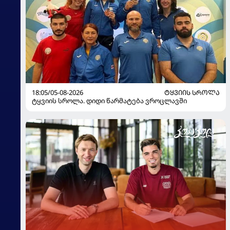
18:05/05-08-2026
ᲢᲧᲕᲘᲘᲡ ᲡᲠᲝᲚᲐ
ტყვიის სროლა. დიდი წარმატება ვროცლავში