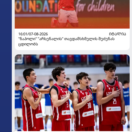
16:01/07-08-2026
ᲘᲢᲐᲚᲘᲐ
"ნაპოლი" "არსენალის" თავდამსხმელის შეძენას
ცდილობს