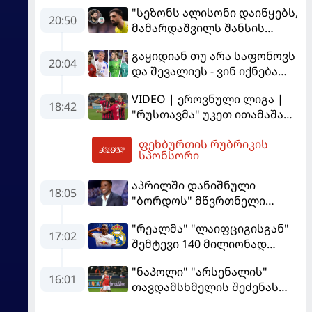
"სეზონს ალისონი დაიწყებს,
20:50
მამარდაშვილს შანსის
გამოსაყენებლად
გაყიდიან თუ არა საფონოვს
მოთმინება სჭირდება,
20:04
და შევალიეს - ვინ იქნება
რომელსაც 100%-ით
პსჟ-ს ძირითადი მეკარე?
მიიღებს" - განაცხადა
VIDEO | ეროვნული ლიგა |
"ლივერპულის" ყოფილმა
18:42
"რუსთავმა" უკეთ ითამაშა
მეკარემ
და დამსახურებულად
ფეხბურთის რუბრიკის
მოიგო, "ტორპედომ" გვიან
21:37
სპონსორი
გაიღვიძა...
აპრილში დანიშნული
18:05
"ბორდოს" მწვრთნელი
გადააყენეს
"რეალმა" "ლაიფციგისგან"
17:02
შემტევი 140 მილიონად
შეიძინა
"ნაპოლი" "არსენალის"
16:01
თავდამსხმელის შეძენას
ცდილობს