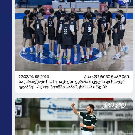
22:02/06-08-2026
ᲐᲡᲐᲙᲝᲑᲠᲘᲕᲘ ᲜᲐᲙᲠᲔᲑᲘ
საქართველოს U16 ნაკრები ევრობასკეტის ფინალურ
ეტაპზე – A დივიზიონში ასპარეზობას იწყებს