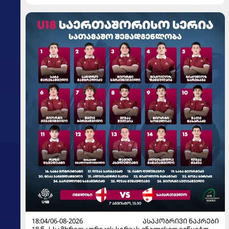
18:04/06-08-2026
ᲐᲡᲐᲙᲝᲑᲠᲘᲕᲘ ᲜᲐᲙᲠᲔᲑᲘ