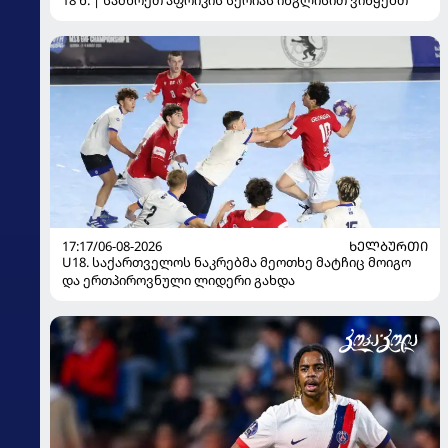
18 წ. | სამხრეთ აფრიკის სერიას ინგლისით ვიწყებთ
17:17/06-08-2026
ᲮᲔᲚᲑᲣᲠᲗᲘ
U18. საქართველოს ნაკრებმა მეოთხე მატჩიც მოიგო
და ერთპიროვნული ლიდერი გახდა