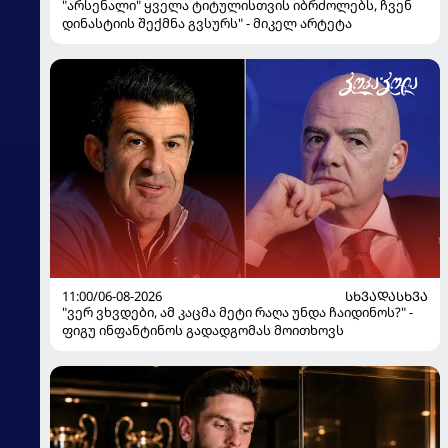
"არსენალი" ყველა ტიტულისთვის იბრძოლებს, ჩვენ
დინასტიის შექმნა გვსურს" - მიკელ არტეტა
11:00/06-08-2026
ᲡᲮᲕᲐᲓᲐᲡᲮᲕᲐ
"ვერ ვხვდები, ამ კაცმა მეტი რაღა უნდა ჩაიდინოს?" -
ფიგუ ინფანტინოს გადადგომას მოითხოვს