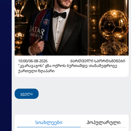
10:00/06-08-2026
ᲥᲐᲠᲗᲕᲔᲚᲘ ᲡᲞᲝᲠᲢᲡᲛᲔᲜᲔᲑᲘ
"კვარავაჯოს" გზა ოქროს ბურთამდე: თანამედროვე
ქართული ზღაპარი
ყველა
სიახლეები
პოპულარული