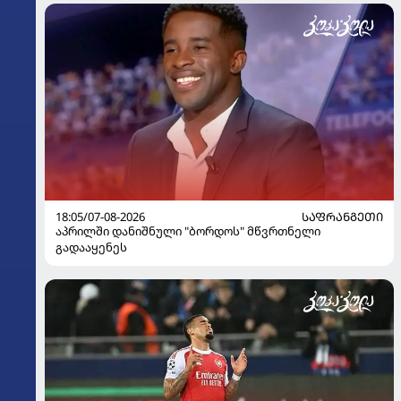
18:05/07-08-2026
ᲡᲐᲤᲠᲐᲜᲒᲔᲗᲘ
აპრილში დანიშნული "ბორდოს" მწვრთნელი
გადააყენეს