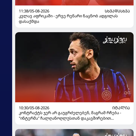
11:38/05-08-2026
ᲡᲮᲕᲐᲓᲐᲡᲮᲕᲐ
კვლავ აფრიკაში - ერვე რენარი ნაცნობ ადგილას
დასაქმდა
10:30/05-08-2026
ᲘᲢᲐᲚᲘᲐ
კონტრაქტს ჯერ არ გაუგრძელებენ, მაგრამ რჩება -
"ინტერმა" ჩალღანოღლუსთან დაკავშირებით
გადაწყვეტილება მიიღო