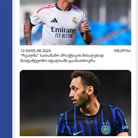
12:50/05-08-2026
ᲘᲢᲐᲚᲘᲐ
"რეალმა" სათამაშო პრაქტიკის მისაღებად
მასტანტუონო იტალიაში გაანათხოვრა