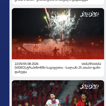
22:05/05-08-2026
ᲡᲮᲕᲐᲓᲐᲡᲮᲕᲐ
[VIDEO] ტრაპიზონში საგიჟეთია - სალაჰს 25 ათასი ფანი
დახვდა