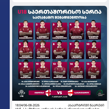
18:04/06-08-2026
ᲐᲡᲐᲙᲝᲑᲠᲘᲕᲘ ᲜᲐᲙᲠᲔᲑᲘ
18 წ. | სამხრეთ აფრიკის სერიას ინგლისით ვიწყებთ