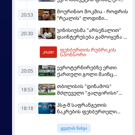
ეტაპზე – A დივიზიონში
მოურინიო შოკშია - როდრის
ასპარეზობას იწყებს
20:53
"რეალის" ლოდინი
მობეზრდა და
ვინისიუსმა "არსენალით"
"ბარსელონაში" გადადის
20:30
დაინტერესება გამოიყენა და
"რეალთან" კონტრაქტი
ფეხბურთის რუბრიკის
მომგებიანად გააგრძელა
06:20
სპონსორი
ევროტურნირებზე ერთი
20:05
ქართული გოლი მაინც
გავიდა
თბილისის "დინამოს"
18:53
მძლეველი "ჟალგირისი"
სახლში "ჰაიდუკთან"
პსჟ-მ საფრანგეთის
განადგურდა
18:18
ნაკრების ფეხბურთელი
დაიმატა
ყველას ნახვა