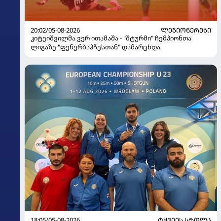
20:02/05-08-2026
ᲚᲔᲒᲘᲝᲜᲔᲠᲔᲑᲘ
კიტეიშვილმა ვერ ითამაშა - "შტურმი" ჩემპიონთა
ლიგაზე "ფენერბაჰჩესთან" დამარცხდა
18:05/05-08-2026
ᲢᲧᲕᲘᲘᲡ ᲡᲠᲝᲚᲐ