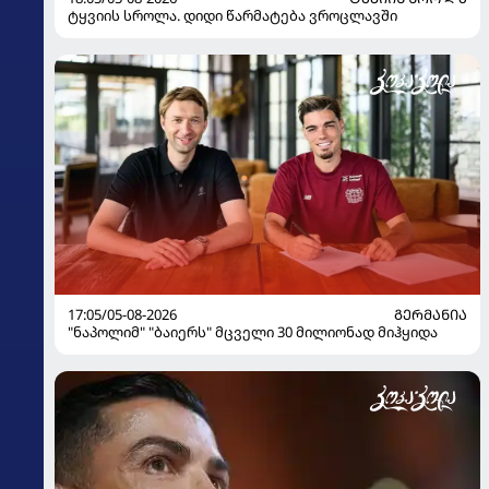
ტყვიის სროლა. დიდი წარმატება ვროცლავში
17:05/05-08-2026
ᲒᲔᲠᲛᲐᲜᲘᲐ
"ნაპოლიმ" "ბაიერს" მცველი 30 მილიონად მიჰყიდა