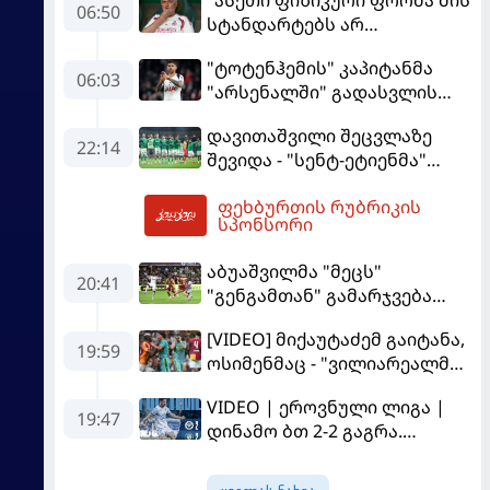
"ასეთი ფიზიკური ფორმა მის
06:50
სტანდარტებს არ
შეეფერება" - მოურინიომ
"ტოტენჰემის" კაპიტანმა
"რეალის" ახალწვეული
06:03
"არსენალში" გადასვლის
გააკრიტიკა
სურვილი გამოთქვა
დავითაშვილი შეცვლაზე
22:14
შევიდა - "სენტ-ეტიენმა"
"სოშოს" მოუგო
ფეხბურთის რუბრიკის
07:28
სპონსორი
აბუაშვილმა "მეცს"
20:41
"გენგამთან" გამარჯვება
მოუპოვა
[VIDEO] მიქაუტაძემ გაიტანა,
19:59
ოსიმენმაც - "ვილიარეალმა"
სტამბოლში
VIDEO | ეროვნული ლიგა |
"გალათასარაის" მოუგო
19:47
დინამო ბთ 2-2 გაგრა.
გამოსყიდული "დანაშაული"