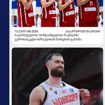
15:23/07-08-2026
ᲐᲡᲐᲙᲝᲑᲠᲘᲕᲘ ᲜᲐᲙᲠᲔᲑᲘ
საქართველოს 16-წლამდელთა ნაკრებმა
ევრობასკეტი ისრაელთან მარცხით გახსნა