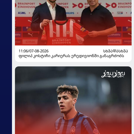
11:06/07-08-2026
ᲡᲮᲕᲐᲓᲐᲡᲮᲕᲐ
ფილიპ კოსტიჩი კარიერას ერედივიონში განაგრძობს