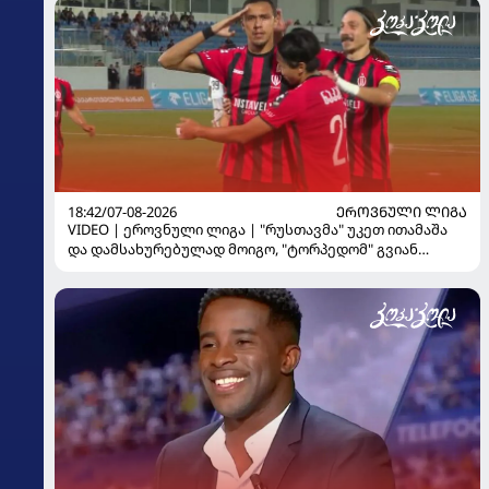
18:42/07-08-2026
ᲔᲠᲝᲕᲜᲣᲚᲘ ᲚᲘᲒᲐ
VIDEO | ეროვნული ლიგა | "რუსთავმა" უკეთ ითამაშა
და დამსახურებულად მოიგო, "ტორპედომ" გვიან
გაიღვიძა...