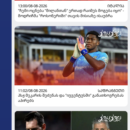
13:00/08-08-2026
ᲘᲢᲐᲚᲘᲐ
"ჩემი ოცნება "მილანთან" ერთად რაიმეს მოგება იყო" -
მოდრიჩმა "როსონერიში" თავის მისიაზე ისაუბრა
11:02/08-08-2026
ᲡᲐᲤᲠᲐᲜᲒᲔᲗᲘ
პსჟ მეკარის შეძენას და "იუვენტუსში" განათხოვრებას
აპირებს