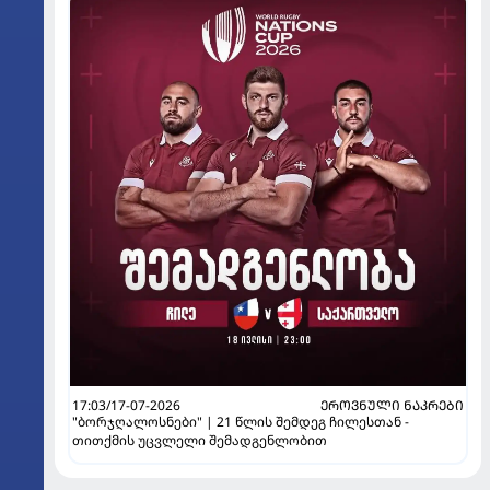
17:03/17-07-2026
ᲔᲠᲝᲕᲜᲣᲚᲘ ᲜᲐᲙᲠᲔᲑᲘ
"ბორჯღალოსნები" | 21 წლის შემდეგ ჩილესთან -
თითქმის უცვლელი შემადგენლობით