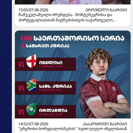
15:05/07-08-2026
ᲔᲠᲝᲕᲜᲣᲚᲘ ᲜᲐᲙᲠᲔᲑᲘ
მამუკელაშვილი ბრუნდება - მონტენეგროსა და
პორტუგალიასთან მატჩებისთვის საქართველო
მზადებას 15 კალათბურთელით იწყებს
14:52/07-08-2026
ᲐᲡᲐᲙᲝᲑᲠᲘᲕᲘ ᲜᲐᲙᲠᲔᲑᲘ
"უმცროსი ბორჯღალოსნების" ხუთი ლელო ინგლისთან