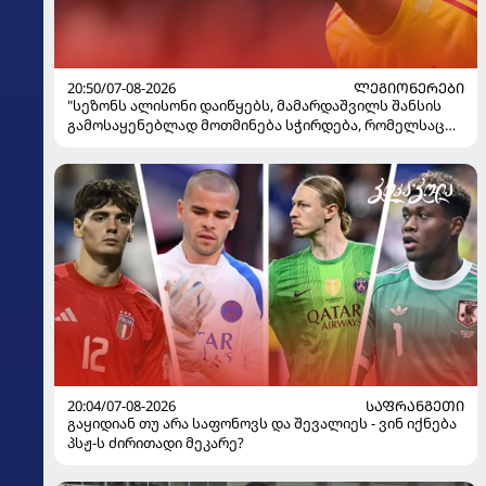
20:50/07-08-2026
ᲚᲔᲒᲘᲝᲜᲔᲠᲔᲑᲘ
"სეზონს ალისონი დაიწყებს, მამარდაშვილს შანსის
გამოსაყენებლად მოთმინება სჭირდება, რომელსაც
100%-ით მიიღებს" - განაცხადა "ლივერპულის"
ყოფილმა მეკარემ
20:04/07-08-2026
ᲡᲐᲤᲠᲐᲜᲒᲔᲗᲘ
გაყიდიან თუ არა საფონოვს და შევალიეს - ვინ იქნება
პსჟ-ს ძირითადი მეკარე?