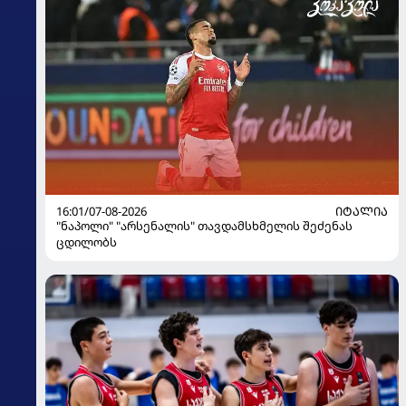
16:01/07-08-2026
ᲘᲢᲐᲚᲘᲐ
"ნაპოლი" "არსენალის" თავდამსხმელის შეძენას
ცდილობს