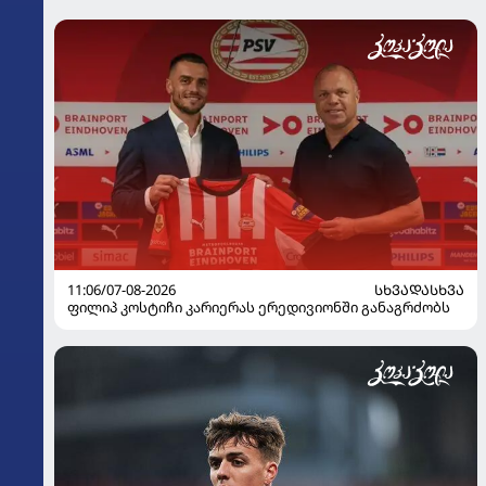
11:06/07-08-2026
ᲡᲮᲕᲐᲓᲐᲡᲮᲕᲐ
ფილიპ კოსტიჩი კარიერას ერედივიონში განაგრძობს