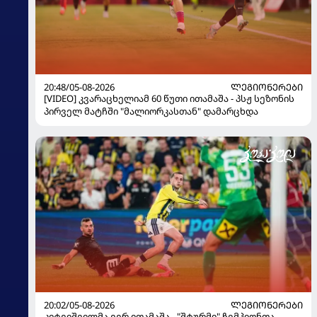
20:48/05-08-2026
ᲚᲔᲒᲘᲝᲜᲔᲠᲔᲑᲘ
[VIDEO] კვარაცხელიამ 60 წუთი ითამაშა - პსჟ სეზონის
პირველ მატჩში "მალიორკასთან" დამარცხდა
20:02/05-08-2026
ᲚᲔᲒᲘᲝᲜᲔᲠᲔᲑᲘ
კიტეიშვილმა ვერ ითამაშა - "შტურმი" ჩემპიონთა