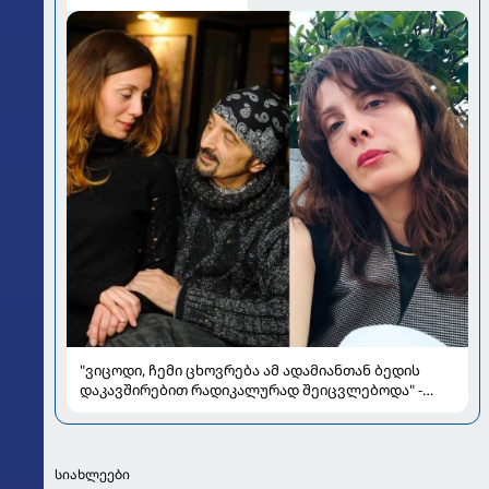
"ვიცოდი, ჩემი ცხოვრება ამ ადამიანთან ბედის
დაკავშირებით რადიკალურად შეიცვლებოდა" -
ნინო ჟვანია დატო ევგენიძესთან ქორწინებასა და
ოჯახზე
სიახლეები