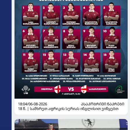
18:04/06-08-2026
ᲐᲡᲐᲙᲝᲑᲠᲘᲕᲘ ᲜᲐᲙᲠᲔᲑᲘ
18 წ. | სამხრეთ აფრიკის სერიას ინგლისით ვიწყებთ