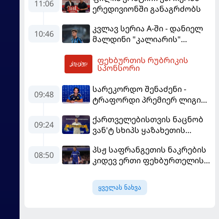
"როსონერის" ფანები
11:06
ერედივიონში განაგრძობს
დააიმედა
კვლავ სერია A-ში - დანიელ
10:46
მალდინი "კალიარის"
ღირსებას დაიცავს
ფეხბურთის რუბრიკის
14:02
სპონსორი
სარეკორდო შენაძენი -
09:48
ტრაფორდი პრემიერ ლიგის
მორიგ გუნდში გადავიდა
ქართველებისთვის ნაცნობ
09:24
ვან'ტ სხიპს ყაზახეთის
ნაკრები ჩააბარეს
პსჟ საფრანგეთის ნაკრების
08:50
კიდევ ერთი ფეხბურთელის
დამატებას გეგმავს
ყველას ნახვა