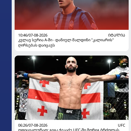
10:46/07-08-2026
ᲘᲢᲐᲚᲘᲐ
კვლავ სერია A-ში - დანიელ მალდინი "კალიარის"
ღირსებას დაიცავს
06:26/07-08-2026
UFC
ოფიციალურად: გიგა ჭიკაძე UFC-ში მორიგ ბრძოლას