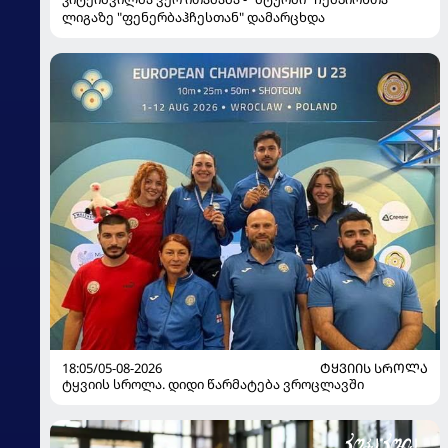
ლიგაზე "ფენერბაჰჩესთან" დამარცხდა
18:05/05-08-2026
ᲢᲧᲕᲘᲘᲡ ᲡᲠᲝᲚᲐ
ტყვიის სროლა. დიდი წარმატება ვროცლავში