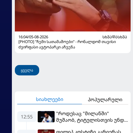
16:04/05-08-2026
ᲡᲮᲕᲐᲓᲐᲡᲮᲕᲐ
[PHOTO] "ჩემი სათამაშოები" - რონალდომ თავისი
ძვირფასი ავტოპარკი აჩვენა
ყველა
სიახლეები
პოპულარული
"როდესაც "მილანში"
12:55
მუშაობ, ტიტულისთვის უნდა
იბრძოლო" - ამორიმმა
ფილიპ კოსტიჩი კარიერას