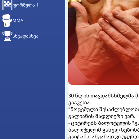
ᲤᲝᲠᲛᲣᲚᲐ 1
MMA
ᲡᲮᲕᲐᲓᲐᲡᲮᲕᲐ
30 წლის თავდამსხმელმა 
გააკეთა.
"მოცემული შესაძლებლობი
გალიანის მადლიერი ვარ. "
- ციტირებს ბალოტელის "გ
ბალოტელიმ გასულ სეზონში
გაიტანა, ამჟამად კი უგუნ