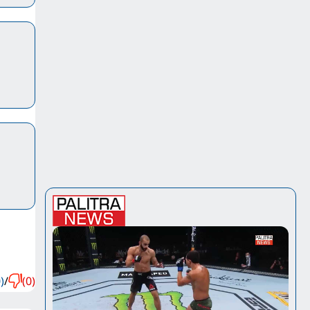
)
/
(0)