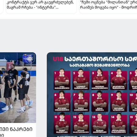
კონტრაქტს ჯერ არ გაუგრძელებენ,
"ჩემი ოცნება "მილანთან" ე
მაგრამ რჩება - "ინტერმა"
რაიმეს მოგება იყო" - მოდრი
ჩალღანოღლუსთან დაკავშირებით
"როსონერიში" თავის მისიაზ
გადაწყვეტილება მიიღო
ისაუბრა
ᲘᲕᲘ ᲜᲐᲙᲠᲔᲑᲘ
ბი