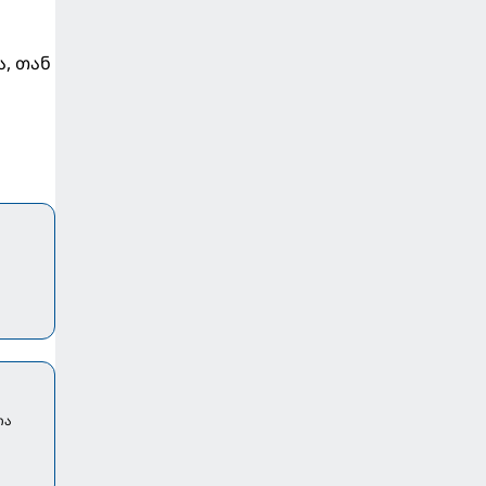
ა, თან
თა