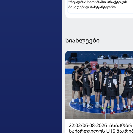
"რეალმა" სათამაშო პრაქტიკის
მისაღებად მასტანტუონო
იტალიაში გაანათხოვრა
სიახლეები
22:02/06-08-2026
ᲐᲡᲐᲙᲝᲑᲠ
საქართველოს U16 ნაკრე