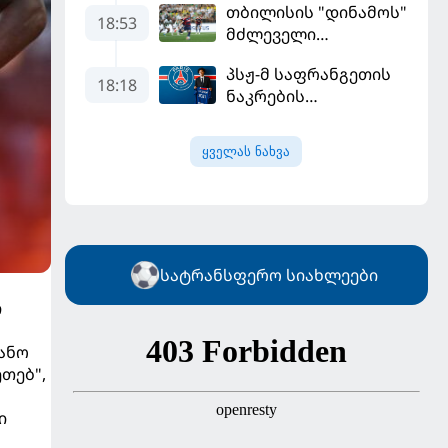
თბილისის "დინამოს"
18:53
მძლეველი
"ჟალგირისი" სახლში
პსჟ-მ საფრანგეთის
"ჰაიდუკთან"
18:18
ნაკრების
განადგურდა
ფეხბურთელი
დაიმატა
ყველას ნახვა
სატრანსფერო სიახლეები
ი
ანო
თებ",
ი