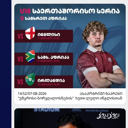
14:52/07-08-2026
ᲐᲡᲐᲙᲝᲑᲠᲘᲕᲘ ᲜᲐᲙᲠᲔᲑᲘ
"უმცროსი ბორჯღალოსნების" ხუთი ლელო ინგლისთან