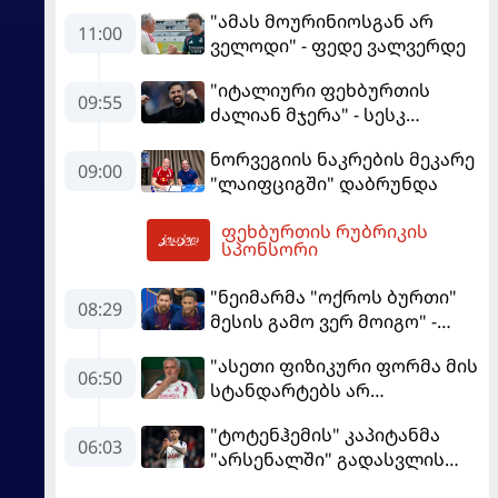
"ამას მოურინიოსგან არ
11:00
ველოდი" - ფედე ვალვერდე
"იტალიური ფეხბურთის
09:55
ძალიან მჯერა" - სესკ
ფაბრეგასი
ნორვეგიის ნაკრების მეკარე
09:00
"ლაიფციგში" დაბრუნდა
ფეხბურთის რუბრიკის
12:10
სპონსორი
"ნეიმარმა "ოქროს ბურთი"
08:29
მესის გამო ვერ მოიგო" -
ბრაზილიელის ყოფილი
"ასეთი ფიზიკური ფორმა მის
აგენტი
06:50
სტანდარტებს არ
შეეფერება" - მოურინიომ
"ტოტენჰემის" კაპიტანმა
"რეალის" ახალწვეული
06:03
"არსენალში" გადასვლის
გააკრიტიკა
სურვილი გამოთქვა