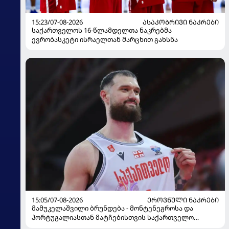
15:23/07-08-2026
ᲐᲡᲐᲙᲝᲑᲠᲘᲕᲘ ᲜᲐᲙᲠᲔᲑᲘ
საქართველოს 16-წლამდელთა ნაკრებმა
ევრობასკეტი ისრაელთან მარცხით გახსნა
15:05/07-08-2026
ᲔᲠᲝᲕᲜᲣᲚᲘ ᲜᲐᲙᲠᲔᲑᲘ
მამუკელაშვილი ბრუნდება - მონტენეგროსა და
პორტუგალიასთან მატჩებისთვის საქართველო
მზადებას 15 კალათბურთელით იწყებს