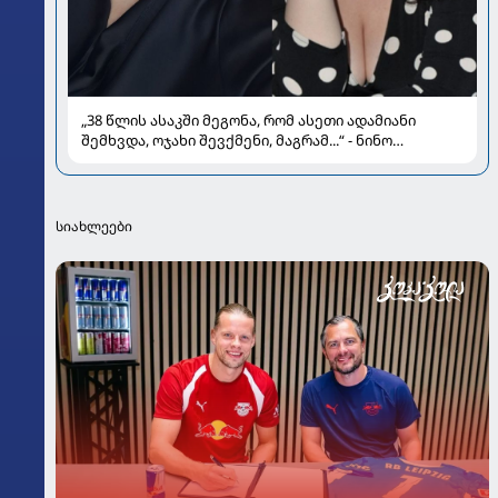
„38 წლის ასაკში მეგონა, რომ ასეთი ადამიანი
შემხვდა, ოჯახი შევქმენი, მაგრამ...“ - ნინო
მუმლაძის ინტერვიუ ოჯახსა და განქორწინებაზე
სიახლეები