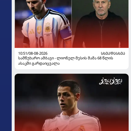
10:51/08-08-2026
ᲡᲮᲕᲐᲓᲐᲡᲮᲕᲐ
სამწუხარო ამბავი - ლიონელ მესის მამა 68 წლის
ასაკში გარდაიცვალა