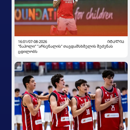
16:01/07-08-2026
ᲘᲢᲐᲚᲘᲐ
"ნაპოლი" "არსენალის" თავდამსხმელის შეძენას
ცდილობს