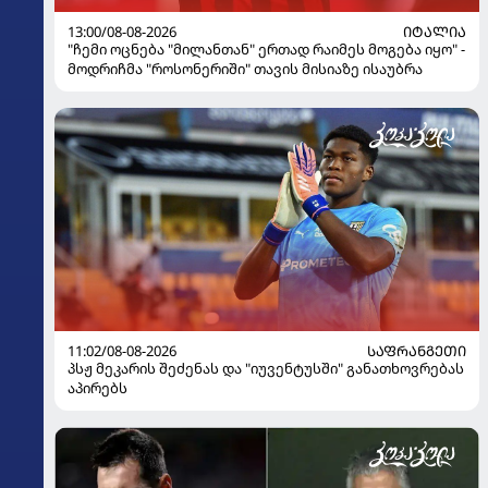
13:00/08-08-2026
ᲘᲢᲐᲚᲘᲐ
"ჩემი ოცნება "მილანთან" ერთად რაიმეს მოგება იყო" -
მოდრიჩმა "როსონერიში" თავის მისიაზე ისაუბრა
11:02/08-08-2026
ᲡᲐᲤᲠᲐᲜᲒᲔᲗᲘ
პსჟ მეკარის შეძენას და "იუვენტუსში" განათხოვრებას
აპირებს