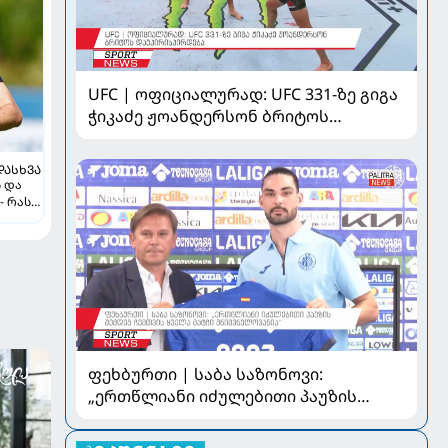
UFC | ოფიციალურად: UFC 331-ზე გიგა
ჭიკაძე ჟოანდერსონ ბრიტოს
დაუპირისპირდება
ᲓᲐᲡᲮᲕᲐ
ს და
- რას
ფეხბურთი | საბა საზონოვი:
„ერთწლიანი იძულებითი პაუზის
შემდეგ ჩემთვის ყველა მატჩი
მნიშვნელოვანია“