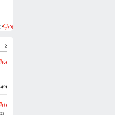
)
/
(0)
2
(6)
ა
(0)
(1)
დევ