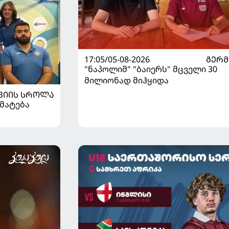
17:05/05-08-2026
ᲒᲔᲠᲛ
"ნაპოლიმ" "ბაიერს" მცველი 30
მილიონად მიჰყიდა
ᲕᲘᲘᲡ ᲡᲠᲝᲚᲐ
მატება