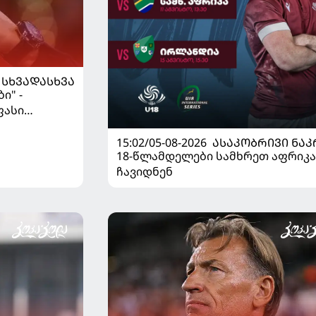
ᲡᲮᲕᲐᲓᲐᲡᲮᲕᲐ
ი" -
ფასი
15:02/05-08-2026
ᲐᲡᲐᲙᲝᲑᲠᲘᲕᲘ ᲜᲐᲙ
18-წლამდელები სამხრეთ აფრიკა
ჩავიდნენ