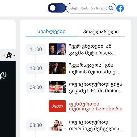
სიახლეები
პოპულარული
"ვერ ვხვდები, ამ
11:00
კაცმა მეტი რაღა
+
-
უნდა ჩაიდინოს?" -
"კვარავაჯოს" გზა
ფიგუ ინფანტინოს
10:00
ოქროს ბურთამდე:
გადადგომას
თანამედროვე
მოითხოვს
ოფიციალურად: გიგა
ქართული ზღაპარი
09:00
ჭიკაძე UFC-ში მორიგ
ბრძოლას
ფეხბურთის
სექტემბერში
12:44
რუბრიკის სპონსორი
გამართავს
ოფიციალურად:
08:30
თორნიკე შენგელია
"დუბაის"