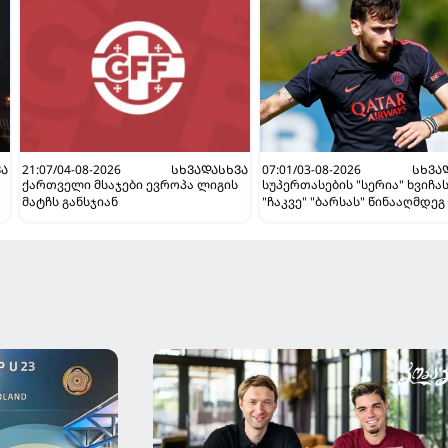
ᲕᲐ
21:07/04-08-2026
ᲡᲮᲕᲐᲓᲐᲡᲮᲕᲐ
07:01/03-08-2026
ᲡᲮᲕᲐ
ქართველი მსაჯები ევროპა ლიგის
სუპერთასების "სერია" ხვიჩა
მატჩს განსჯიან
"ჩაკვე" "ბარსას" წინააღმდეგ 
ვნახავთ აგვისტოში