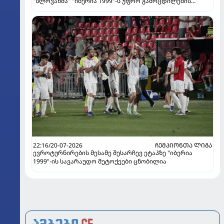
"სლოვანმა" "იბერია 1999"-ს უფრო გამოცდილების
ხარჯზე მოუგო
22:16/20-07-2026
ᲩᲔᲛᲞᲘᲝᲜᲗᲐ ᲚᲘᲒᲐ
ევროტურნირების მესამე შესარჩევ ეტაპზე "იბერია
1999"-ის სავარაუდო მეტოქეები ცნობილია