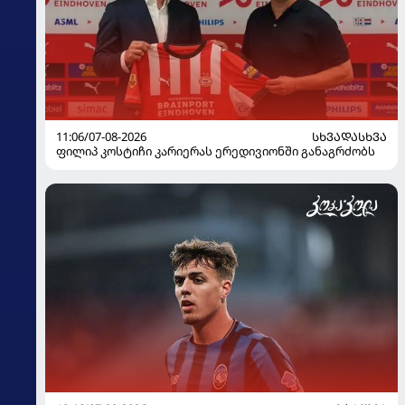
11:06/07-08-2026
ᲡᲮᲕᲐᲓᲐᲡᲮᲕᲐ
ფილიპ კოსტიჩი კარიერას ერედივიონში განაგრძობს