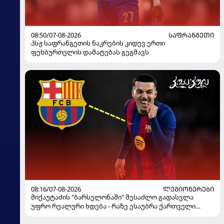
08:50/07-08-2026
ᲡᲐᲤᲠᲐᲜᲒᲔᲗᲘ
პსჟ საფრანგეთის ნაკრების კიდევ ერთი
ფეხბურთელის დამატებას გეგმავს
08:16/07-08-2026
ᲚᲔᲒᲘᲝᲜᲔᲠᲔᲑᲘ
მიქაუტაძის "ბარსელონაში" შესაძლო გადასვლა
უფრო რეალური ხდება - რაზე ესაუბრა ქართველი
კატალონიელთა მთავარ მწვრთნელს