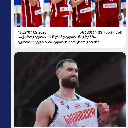
15:23/07-08-2026
ᲐᲡᲐᲙᲝᲑᲠᲘᲕᲘ ᲜᲐᲙᲠᲔᲑᲘ
საქართველოს 16-წლამდელთა ნაკრებმა
ევრობასკეტი ისრაელთან მარცხით გახსნა