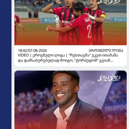
18:42/07-08-2026
ᲔᲠᲝᲕᲜᲣᲚᲘ ᲚᲘᲒᲐ
VIDEO | ეროვნული ლიგა | "რუსთავმა" უკეთ ითამაშა
და დამსახურებულად მოიგო, "ტორპედომ" გვიან
გაიღვიძა...