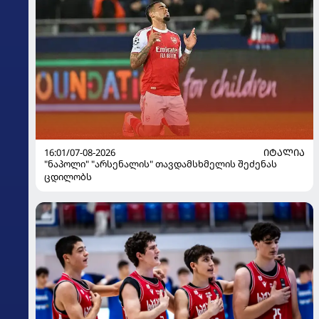
16:01/07-08-2026
ᲘᲢᲐᲚᲘᲐ
"ნაპოლი" "არსენალის" თავდამსხმელის შეძენას
ცდილობს