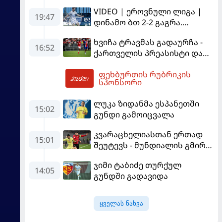
სტამბოლში
VIDEO | ეროვნული ლიგა |
"გალათასარაის" მოუგო
19:47
დინამო ბთ 2-2 გაგრა.
გამოსყიდული "დანაშაული"
ხვიჩა ტრავმას გადაურჩა -
16:52
ქართველის პრეასისტი და
პსჟ-ს ფრე "მანჩესტერ
ფეხბურთის რუბრიკის
იუნაიტედთან"
20:40
სპონსორი
ლუკა ზიდანმა ესპანეთში
15:02
გუნდი გამოიცვალა
კვარაცხელიასთან ერთად
15:01
შეუტევს - მუნდიალის გმირი
მალე პსჟ-ს ფეხბურთელი
ჯიმი ტაბიძე თურქულ
გახდება
14:05
გუნდში გადავიდა
ყველას ნახვა