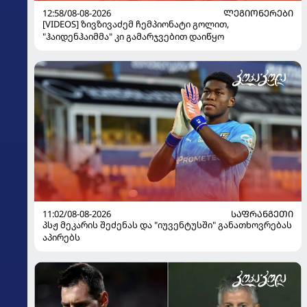
12:58/08-08-2026
ᲚᲔᲒᲘᲝᲜᲔᲠᲔᲑᲘ
[VIDEOS] ზივზივაძემ ჩემპიონატი გოლით,
"ჰაიდენჰაიმმა" კი გამარჯვებით დაიწყო
11:02/08-08-2026
ᲡᲐᲤᲠᲐᲜᲒᲔᲗᲘ
პსჟ მეკარის შეძენას და "იუვენტუსში" განათხოვრებას
აპირებს