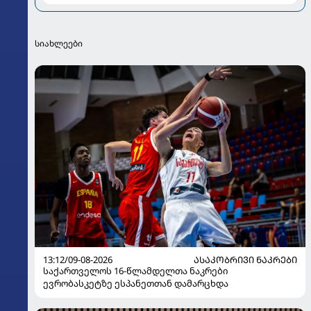
და რთულ პერიოდზე
სიახლეები
13:12/09-08-2026
ᲐᲡᲐᲙᲝᲑᲠᲘᲕᲘ ᲜᲐᲙᲠᲔᲑᲘ
საქართველოს 16-წლამდელთა ნაკრები
ევრობასკეტზე ესპანეთთან დამარცხდა