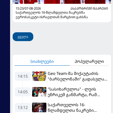
15:23/07-08-2026
ᲐᲡᲐᲙᲝᲑᲠᲘᲕᲘ ᲜᲐᲙᲠᲔᲑᲘ
საქართველოს 16-წლამდელთა ნაკრებმა
ევრობასკეტი ისრაელთან მარცხით გახსნა
ყველა
სიახლეები
პოპულარული
Geo Team-მა მიქაუტაძის
14:15
"ბარსელონაში" გადასვლაზე
გავრცელებულ
"სასიხარულოა" - ლუის
ინფორმაციაზე განმარტება
14:05
ენრიკემ განმარტა, რამ
გააკეთა
გაახარა "მანჩესტერ
საქართველოს 16-
იუნაიტედთან" ნამატჩევს
13:12
წლამდელთა ნაკრები