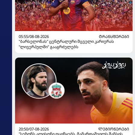
05:55/08-08-2026
ᲢᲠᲐᲜᲡᲤᲔᲠᲔᲑᲘ
"ბარსელონას" ცენტრალური მცველი კარიერას
"ლივერპულში" გააგრძელებს
20:50/07-08-2026
ᲚᲔᲒᲘᲝᲜᲔᲠᲔᲑᲘ
"სეზონს ალისონი დაიწყებს, მამარდაშვილს შანსის