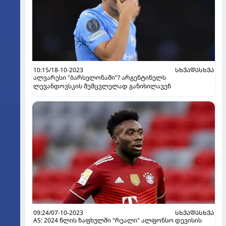
10:15/18-10-2023
ᲡᲮᲕᲐᲓᲐᲡᲮᲕᲐ
ალვარესი "ბარსელონაში"? არგენტინელს
ლევანდოვსკის შემცვლელად განიხილავენ
09:24/07-10-2023
ᲡᲮᲕᲐᲓᲐᲡᲮᲕᲐ
AS: 2024 წლის ზაფხულში "რეალი" ალფონსო დევისის