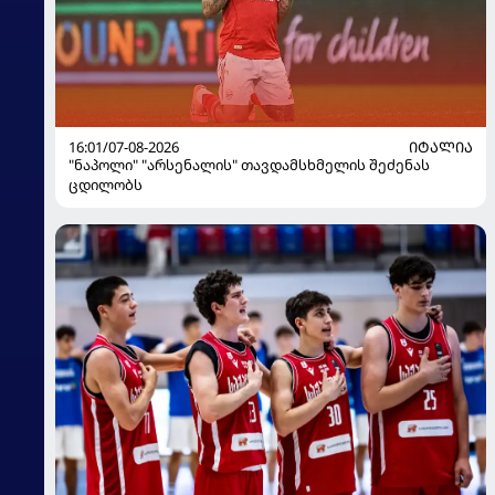
16:01/07-08-2026
ᲘᲢᲐᲚᲘᲐ
"ნაპოლი" "არსენალის" თავდამსხმელის შეძენას
ცდილობს