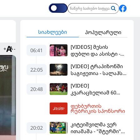
სიახლეები
პოპულარული
[VIDEOS] მესის
+
-
06:41
დუბლი და ასისტი -
მაიამის "ინტერმა"
[VIDEO] ტრაპიზონში
"სან ლუისს" მოუგო
22:05
საგიჟეთია - სალაჰს
25 ათასი ფანი
[VIDEO]
დახვდა
20:48
კვარაცხელიამ 60
წუთი ითამაშა - პსჟ
ფეხბურთის
სეზონის პირველ
07:02
რუბრიკის სპონსორი
მატჩში
"მალიორკასთან"
კიტეიშვილმა ვერ
დამარცხდა
20:02
ითამაშა - "შტურმი"
ჩემპიონთა ლიგაზე