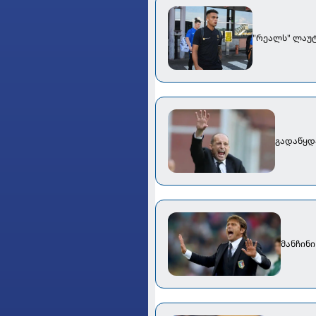
"რეალს" ლაუტ
გადაწყდ
მანჩინ