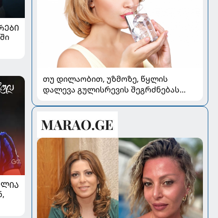
ᲠᲔᲑᲘ
ში
თუ დილაობით, უზმოზე, წყლის
დალევა გულისრევის შეგრძნებას
იწვევს - რა უნდა ვიცოდეთ
ᲐᲚᲘᲐ
,
თ