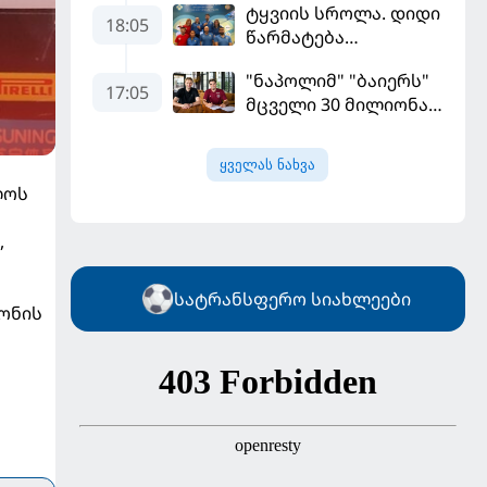
ტყვიის სროლა. დიდი
"ფენერბაჰჩესთან"
18:05
წარმატება
დამარცხდა
ვროცლავში
"ნაპოლიმ" "ბაიერს"
17:05
მცველი 30 მილიონად
მიჰყიდა
ყველას ნახვა
ლოს
,
სატრანსფერო სიახლეები
ონის