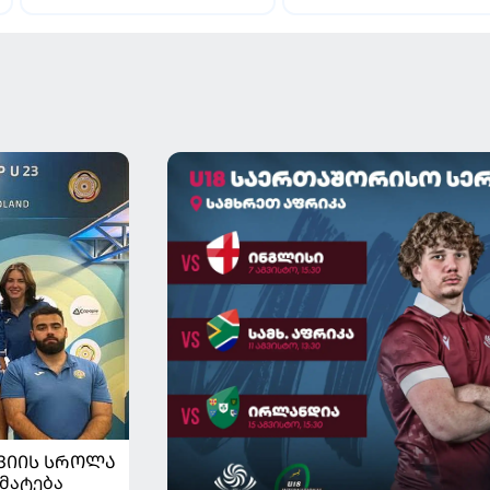
ჩალღანოღლუსთან დაკავშირებით
"როსონერიში" თავის მისიაზ
გადაწყვეტილება მიიღო
ისაუბრა
ᲕᲘᲘᲡ ᲡᲠᲝᲚᲐ
მატება