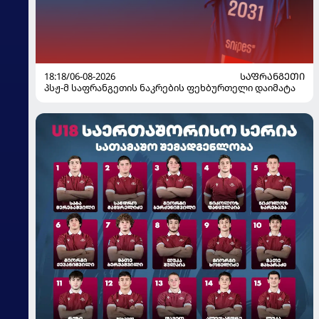
18:18/06-08-2026
ᲡᲐᲤᲠᲐᲜᲒᲔᲗᲘ
პსჟ-მ საფრანგეთის ნაკრების ფეხბურთელი დაიმატა