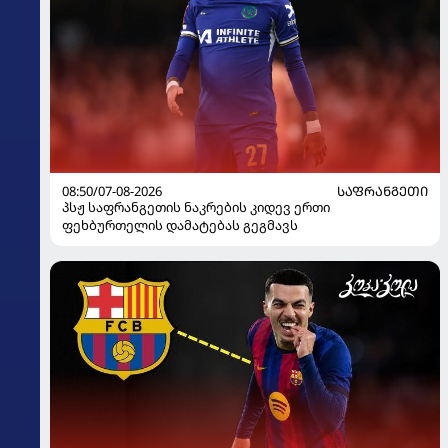
08:50/07-08-2026
ᲡᲐᲤᲠᲐᲜᲒᲔᲗᲘ
პსჟ საფრანგეთის ნაკრების კიდევ ერთი
ფეხბურთელის დამატებას გეგმავს