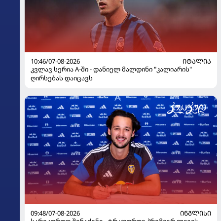
10:46/07-08-2026
ᲘᲢᲐᲚᲘᲐ
კვლავ სერია A-ში - დანიელ მალდინი "კალიარის"
ღირსებას დაიცავს
09:48/07-08-2026
ᲘᲜᲒᲚᲘᲡᲘ
სარეკორდო შენაძენი - ტრაფორდი პრემიერ ლიგის