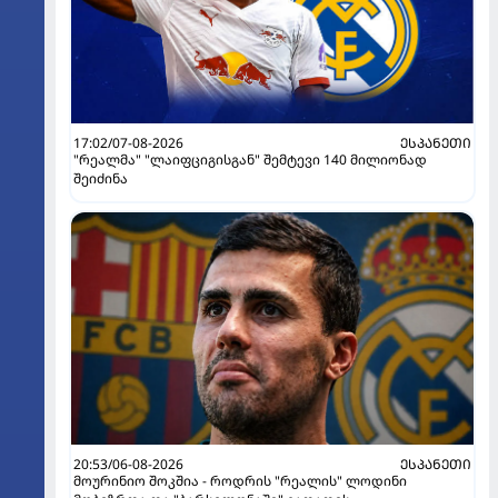
17:02/07-08-2026
ᲔᲡᲞᲐᲜᲔᲗᲘ
"რეალმა" "ლაიფციგისგან" შემტევი 140 მილიონად
შეიძინა
20:53/06-08-2026
ᲔᲡᲞᲐᲜᲔᲗᲘ
მოურინიო შოკშია - როდრის "რეალის" ლოდინი