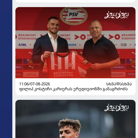
11:06/07-08-2026
ᲡᲮᲕᲐᲓᲐᲡᲮᲕᲐ
ფილიპ კოსტიჩი კარიერას ერედივიონში განაგრძობს