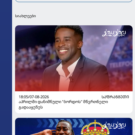
სიახლეები
18:05/07-08-2026
ᲡᲐᲤᲠᲐᲜᲒᲔᲗᲘ
აპრილში დანიშნული "ბორდოს" მწვრთნელი
გადააყენეს