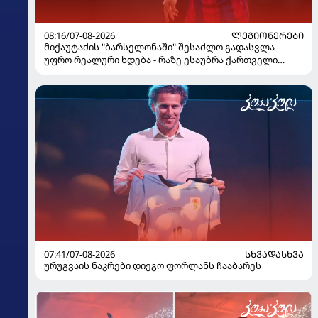
08:16/07-08-2026
ᲚᲔᲒᲘᲝᲜᲔᲠᲔᲑᲘ
მიქაუტაძის "ბარსელონაში" შესაძლო გადასვლა
უფრო რეალური ხდება - რაზე ესაუბრა ქართველი
კატალონიელთა მთავარ მწვრთნელს
07:41/07-08-2026
ᲡᲮᲕᲐᲓᲐᲡᲮᲕᲐ
ურუგვაის ნაკრები დიეგო ფორლანს ჩააბარეს