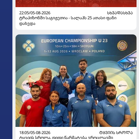
22:05/05-08-2026
ᲡᲮᲕᲐᲓᲐᲡᲮᲕᲐ
ტრაპიზონში საგიჟეთია - სალაჰს 25 ათასი ფანი
დახვდა
18:05/05-08-2026
ᲢᲧᲕᲘᲘᲡ ᲡᲠᲝᲚᲐ
ტყვიის სროლა. დიდი წარმატება ვროცლავში