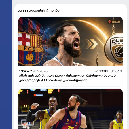
ასევე დაგაინტერესებთ
19:45/25-07-2026
ᲚᲔᲒᲘᲝᲜᲔᲠᲔᲑᲘ
ამას ვინ წარმოიდგენდა - შენგელია "ბარსელონასგან"
კონტრაქტს 900 ათასად გამოისყიდის