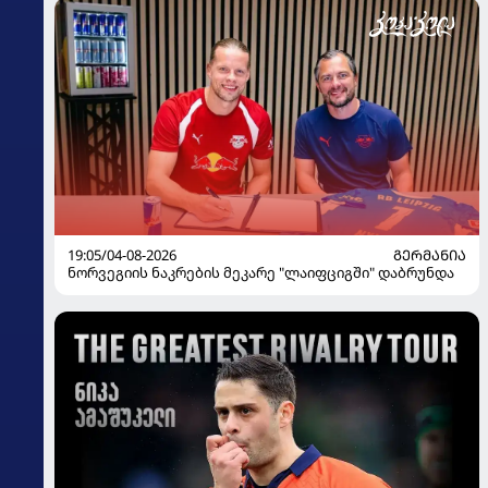
19:05/04-08-2026
ᲒᲔᲠᲛᲐᲜᲘᲐ
ნორვეგიის ნაკრების მეკარე "ლაიფციგში" დაბრუნდა