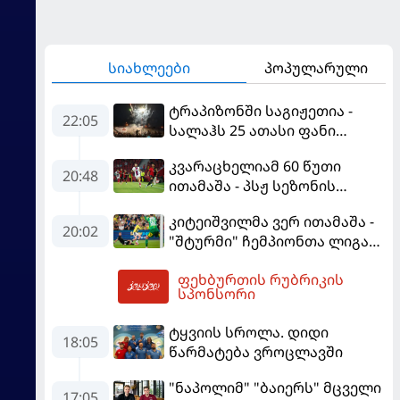
სიახლეები
პოპულარული
ტრაპიზონში საგიჟეთია -
22:05
სალაჰს 25 ათასი ფანი
დახვდა
კვარაცხელიამ 60 წუთი
20:48
ითამაშა - პსჟ სეზონის
პირველ მატჩში
კიტეიშვილმა ვერ ითამაშა -
"მალიორკასთან"
20:02
"შტურმი" ჩემპიონთა ლიგაზე
დამარცხდა
"ფენერბაჰჩესთან"
ფეხბურთის რუბრიკის
დამარცხდა
02:42
სპონსორი
ტყვიის სროლა. დიდი
18:05
წარმატება ვროცლავში
"ნაპოლიმ" "ბაიერს" მცველი
17:05