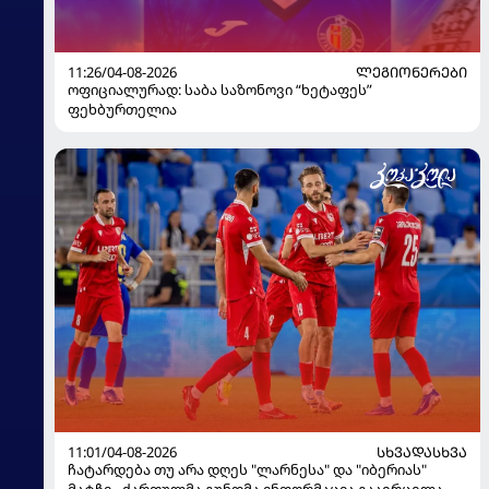
11:26/04-08-2026
ᲚᲔᲒᲘᲝᲜᲔᲠᲔᲑᲘ
ოფიციალურად: საბა საზონოვი “ხეტაფეს”
ფეხბურთელია
11:01/04-08-2026
ᲡᲮᲕᲐᲓᲐᲡᲮᲕᲐ
ჩატარდება თუ არა დღეს "ლარნესა" და "იბერიას"
მატჩი - ქართულმა გუნდმა ინფორმაცია გაავრცელა