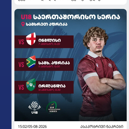
15:02/05-08-2026
ᲐᲡᲐᲙᲝᲑᲠᲘᲕᲘ ᲜᲐᲙᲠᲔᲑᲘ