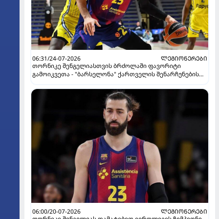
06:31/24-07-2026
ᲚᲔᲒᲘᲝᲜᲔᲠᲔᲑᲘ
თორნიკე შენგელიასთვის ბრძოლაში ფავორიტი
გამოიკვეთა - "ბარსელონა" ქართველის შენარჩუნების
იმედს არ კარგავს
06:00/20-07-2026
ᲚᲔᲒᲘᲝᲜᲔᲠᲔᲑᲘ
თორნიკე შენგელიას დამატებით ევროლიგის ჩემპიონი