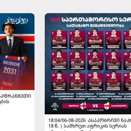
ᲡᲐᲤᲠᲐᲜᲒᲔᲗᲘ
ების
18:04/06-08-2026
ᲐᲡᲐᲙᲝᲑᲠᲘᲕᲘ ᲜᲐᲙ
18 წ. | სამხრეთ აფრიკის სერიას