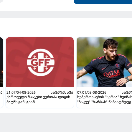
ᲕᲐ
21:07/04-08-2026
ᲡᲮᲕᲐᲓᲐᲡᲮᲕᲐ
07:01/03-08-2026
ᲡᲮᲕᲐ
ქართველი მსაჯები ევროპა ლიგის
სუპერთასების "სერია" ხვიჩა
მატჩს განსჯიან
"ჩაკვე" "ბარსას" წინააღმდეგ 
ვნახავთ აგვისტოში