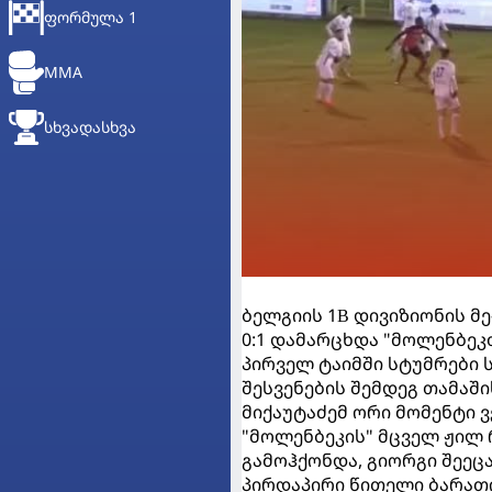
ᲤᲝᲠᲛᲣᲚᲐ 1
MMA
ᲡᲮᲕᲐᲓᲐᲡᲮᲕᲐ
ბელგიის 1В დივიზიონის მე
0:1 დამარცხდა "მოლენბეკთა
პირველ ტაიმში სტუმრები
შესვენების შემდეგ თამაში
მიქაუტაძემ ორი მომენტი ვ
"მოლენბეკის" მცველ ჟილ 
გამოჰქონდა, გიორგი შეეცა
პირდაპირი წითელი ბარათი