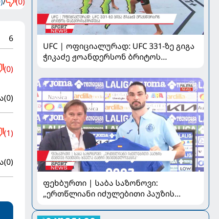
)
/
(0)
6
UFC | ოფიციალურად: UFC 331-ზე გიგა
ჭიკაძე ჟოანდერსონ ბრიტოს
დაუპირისპირდება
(0)
ა
(0)
(1)
ა
(0)
ფეხბურთი | საბა საზონოვი:
„ერთწლიანი იძულებითი პაუზის
შემდეგ ჩემთვის ყველა მატჩი
მნიშვნელოვანია“