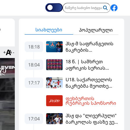
ი
სიახლეები
პოპულარული
პსჟ-მ საფრანგეთის
18:18
ნაკრების
+
-
ფეხბურთელი
18 წ. | სამხრეთ
დაიმატა
18:04
აფრიკის სერიას
ინგლისით ვიწყებთ
U18. საქართველოს
17:17
ნაკრებმა მეოთხე
მატჩიც მოიგო და
ფეხბურთის
ერთპიროვნული
18:34
რუბრიკის სპონსორი
ლიდერი გახდა
პსჟ და "ლივერპული"
17:04
ბარკოლას ფასზე ვერ
თანხმდებიან