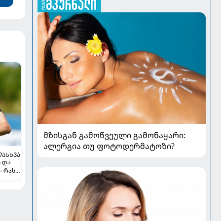
მზისგან გამოწვეული გამონაყარი:
ალერგია თუ ფოტოდერმატოზი?
ᲓᲐᲡᲮᲕᲐ
ს და
- რას