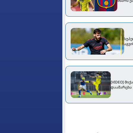
მხარს 
სუპერთასებ
აგვ
[VIDEO] მი
დაამარცხა